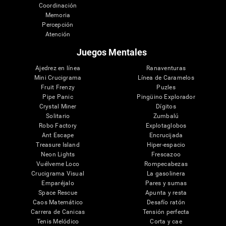
Coordinación
Memoria
Percepción
Atención
Juegos Mentales
Ajedrez en línea
Ranaventuras
Mini Crucigrama
Línea de Caramelos
Fruit Frenzy
Puzles
Pipe Panic
Pingüino Explorador
Crystal Miner
Dígitos
Solitario
Zumbalú
Robo Factory
Explotaglobos
Ant Escape
Encrucijada
Treasure Island
Hiper-espacio
Neon Lights
Frescazoo
Vuélveme Loco
Rompecabezas
Crucigrama Visual
La gasolinera
Emparéjalo
Pares y sumas
Space Rescue
Apunta y resta
Caos Matemático
Desafío ratón
Carrera de Canicas
Tensión perfecta
Tenis Melódico
Corta y cae