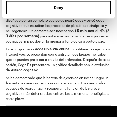
ejercicios cognitivos personalizados
completo régimen de
para mejorar la memoria fonológica a corto plazo
.
Deny
El Programa de Evaluacion Neuropsicológica de CogniFit ha sido
diseñado por un completo equipo de neurólogos y psicólogos
cognitivos que estudian los procesos de plasticidad sináptica y
15 minutos al día (2-
neurogénesis. Únicamente son necesarios
3 días por semana)
para estimular las capacidades y procesos
cognitivos implicados en la memoria fonológica a corto plazo.
accesible vía online
Este programa es
. Los diferentes ejercicios
interactivos, se presentan como entretenidos juegos mentales
que se pueden practicar a través del ordenador. Después de cada
sesión, CogniFit presentará un gráfico detallado con la evolución
del estado cognitivo.
Se ha demostrado que la batería de ejercicios online de CogniFit
fomenta la creación de nuevas sinapsis y circuitos neuronales
capaces de reorganizar y recuperar la función de las áreas
cognitivas más deterioradas, entre ellas la memoria fonológica a
corto plazo.