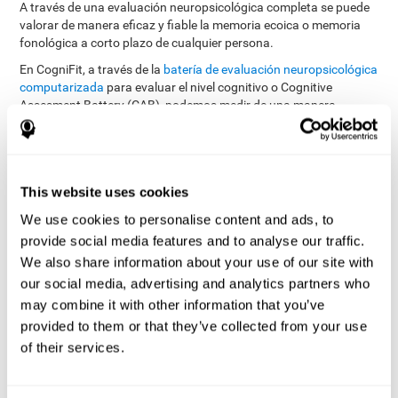
A través de una evaluación neuropsicológica completa se puede
valorar de manera eficaz y fiable la memoria ecoica o memoria
fonológica a corto plazo de cualquier persona.
En CogniFit, a través de la
batería de evaluación neuropsicológica
computarizada
para evaluar el nivel cognitivo o Cognitive
Assesment Battery (CAB), podemos medir de una manera
precisa el nivel cognitivo general, y concretamente, disponemos
evaluar la memoria
de una serie de pruebas cognitivas para
ecoica
.
La batería de tareas utilizadas para evaluar la memoria
This website uses cookies
fonológica a corto plazo (o memoria ecoica) se ha inspirado en
We use cookies to personalise content and ads, to
Rey Auditory Verbal
una de las pruebas clásicas llamada
Learning Test (RAVLT) of Rey (1964)
tareas que miden
. Las
provide social media features and to analyse our traffic.
la memoria fonológica a corto plazo
tratan de ajustar la
We also share information about your use of our site with
capacidad de la persona para interpretar los estímulos auditivos
our social media, advertising and analytics partners who
procedentes del medio. En esta tarea interviene el proceso de
may combine it with other information that you’ve
extracción del significado de dicha información y seguidamente
provided to them or that they’ve collected from your use
la capacidad para comprender el mensaje para finalmente
realizar la acción memorística correspondiente.
of their services.
El test secuencial WOM-ASM
es muy completo, ya que además de
evaluar la memoria fonológica a corto plazo también realiza una