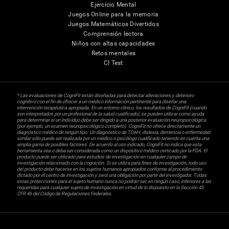
Ejercicio Mental
Juegos Online para la memoria
Juegos Matemáticos Divertidos
Comprensión lectora
Niños con altas capacidades
Retos mentales
CI Test
* Las evaluaciones de CogniFit están diseñadas para detectar alteraciones y deterioro
cognitivo con el fin de ofrecer a un médico información pertinente para diseñar una
intervención terapéutica apropiada. En un entorno clínico, los resultados de CogniFit (cuando
son interpretados por un profesional de la salud cualificado), se pueden utilizar como ayuda
para determinar si un individuo debe ser dirigido a una posterior evaluación neuropsicológica
(por ejemplo, un examen neuropsicológico completo). CogniFit no ofrece directamente un
diagnóstico médico de ningún tipo. Un diagnóstico de TDAH, dislexia, demencia o enfermedad
similar sólo puede ser realizada por un médico o psicólogo cualificado teniendo en cuenta una
amplia gama de posibles factores. De acuerdo al uso indicado, CogniFit no indica que esta
herramienta sea o deba ser considerada como un dispositivo médico certicado por la FDA. El
producto puede ser utilizado para estudios de investigación en cualquier campo de
investigación relacionado con la cognición. Si se utiliza para fines de investigación, todo uso
del producto debe hacerse en los sujetos humanos apropiados conforme al procedimiento
dictado por el centro de investigación y será una obligación por parte del investigador. Todas
estas protecciones para el sujeto humano nunca no podrán ser, en ningún caso, inferiores a las
requeridas para cualquier sujeto de investigación en virtud de lo dispuesto en la Sección 45
CFR 46 del Código de Regulaciones Federales.