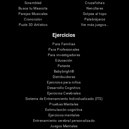
Scrambled
Cruzafichas
Busca tu Mascota
Nenúfares
Parejas Musicales
Golpea al topo
Cronocolor
Palabrájaros
Puzle 3D Artístico
Ver más juegos...
Ejercicios
Para Familias
Para Profesionales
Para investigadores
Educación
Patente
Babybright®
Distribuidores
Ejercicios para niños
Desarrollo Cognitivo
Ejercicios Cerebrales
Sistema de Entrenamiento Individualizado (ITS)
Pruebas Mentales
Estimulación cognitiva
Ejercicios mentales
Entrenamiento cerebral personalizado
Juegos Mentales