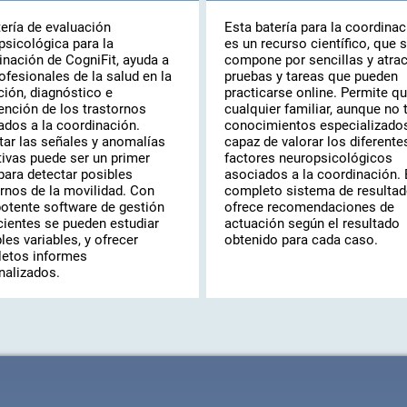
tería de evaluación
Esta batería para la coordinac
psicológica para la
es un recurso científico, que 
inación de CogniFit, ayuda a
compone por sencillas y atrac
ofesionales de la salud en la
pruebas y tareas que pueden
ción, diagnóstico e
practicarse online. Permite q
ención de los trastornos
cualquier familiar, aunque no 
ados a la coordinación.
conocimientos especializados
tar las señales y anomalías
capaz de valorar los diferente
tivas puede ser un primer
factores neuropsicológicos
para detectar posibles
asociados a la coordinación. 
ornos de la movilidad. Con
completo sistema de resultad
potente software de gestión
ofrece recomendaciones de
cientes se pueden estudiar
actuación según el resultado
les variables, y ofrecer
obtenido para cada caso.
etos informes
nalizados.