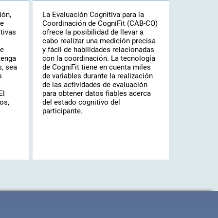
ión,
La Evaluación Cognitiva para la
se
Coordinación de CogniFit (CAB-CO)
tivas
ofrece la posibilidad de llevar a
cabo realizar una medición precisa
ue
y fácil de habilidades relacionadas
tenga
con la coordinación. La tecnología
, sea
de CogniFit tiene en cuenta miles
s
de variables durante la realización
de las actividades de evaluación
El
para obtener datos fiables acerca
os,
del estado cognitivo del
participante.