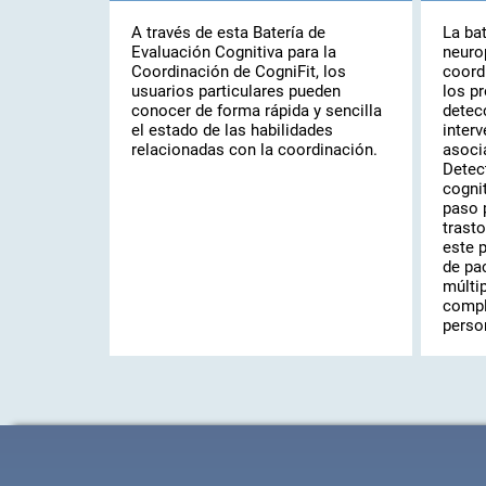
A través de esta Batería de
La ba
Evaluación Cognitiva para la
neuro
Coordinación de CogniFit, los
coord
usuarios particulares pueden
los pr
conocer de forma rápida y sencilla
detec
el estado de las habilidades
interv
relacionadas con la coordinación.
asoci
Detec
cogni
paso 
trast
este 
de pa
múltip
compl
perso