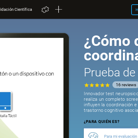
idación Científica
H
¿Cómo d
coordin
Prueba de
16
reviews
Innovador test neuropsico
realiza un completo scree
influyen la coordinación e
trastorno cognitivo asoci
¿PARA QUIÉN ES?
Para mi evaluación