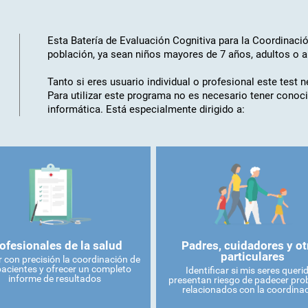
Esta Batería de Evaluación Cognitiva para la Coordinació
población, ya sean niños mayores de 7 años, adultos o 
Tanto si eres usuario individual o profesional este test 
Para utilizar este programa no es necesario tener cono
informática. Está especialmente dirigido a:
ofesionales de la salud
Padres, cuidadores y ot
particulares
 con precisión la coordinación de
pacientes y ofrecer un completo
Identificar si mis seres queri
informe de resultados
presentan riesgo de padecer pr
relacionados con la coordina