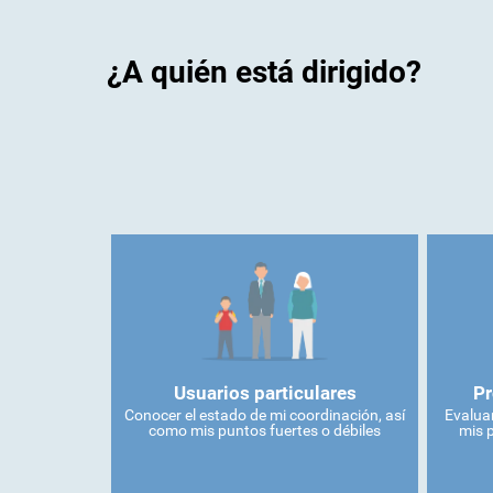
¿A quién está dirigido?
Usuarios particulares
Pr
Conocer el estado de mi coordinación, así
Evaluar
como mis puntos fuertes o débiles
mis 