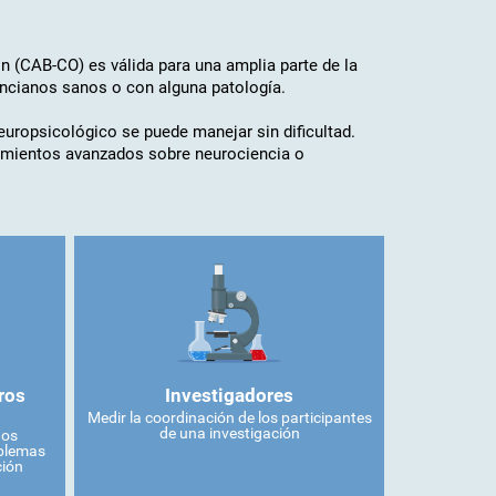
n (CAB-CO) es válida para una amplia parte de la
ancianos sanos o con alguna patología.
neuropsicológico se puede manejar sin dificultad.
cimientos avanzados sobre neurociencia o
ros
Investigadores
Medir la coordinación de los participantes
de una investigación
dos
oblemas
ción