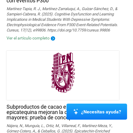
con eventos P300
Martínez-Tapia, R. J., Martínez-Zarraluqui, A., Guízar-Sánchez, D., &
Sampieri-Cabrera, R. (2025). Cognitive Dysfunction and Learning
Implications in Medical Students With Depressive Symptoms:
Electrophysiological Evidence From P300 Event-Related Potentials.
Cureus, 17(12), e99806. https://doi.org/10.7759/cureus.99806
Ver el artículo completo
Subproductos de cacao enriquecidos con
¿Necesitas ayuda?
epicatequina mejoran la cognición en sujetos
mayores: prueba de concepto
Nájera, N., Munguía, L., Ortiz, M., Villarreal, F., Martínez-Meza, Y.,
Gómez-Cotero, A., & Ceballos, G. (2025). Epicatechin-Enriched