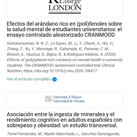
Efectos del arándano rico en (poli)fenoles sobre
la salud mental de estudiantes universitarios: el
ensayo controlado aleatorizado CRANMOOD
Kamarunzaman, N. N. Z., Le Sayec, M., Li, Y., Cheok, A., Wu, H.,
Zhang, Z., Xu, Y., Mesnage, R., Dalrymple, K., Pariante, C. M.,
Borsini, A., Vauzour, D., Bajka, B., & Rodriguez-Mateos, A. (2026).
Effects of (poly)phenol-rich cranberry on mental health in university
students: The CRANMOOD randomised controlled trial. Clinical
Nutrition. https://doi.org/10.1016/j.clnu.2026.106677
Ver el artículo completo
Asociación entre la ingesta de minerales y el
rendimiento cognitivo en adultos españoles con
sobrepeso y obesidad: un estudio transversal.
Tomé-Fernández, M., Martín-Manchado, L., Sánchez-Sansegundo,