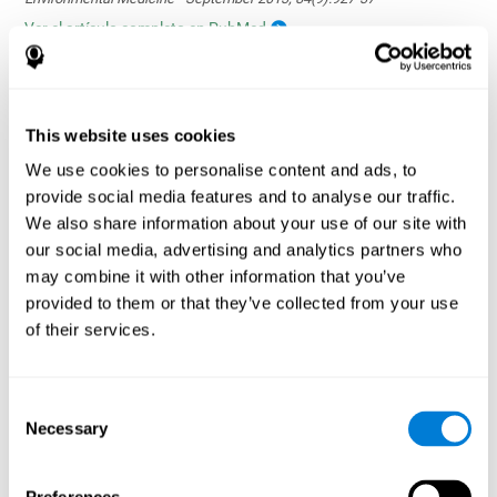
Ver el artículo completo en PubMed
This website uses cookies
We use cookies to personalise content and ads, to
provide social media features and to analyse our traffic.
La influencia de los hábitos saludables en las
funciones cognitivas en un grupo de pacientes
We also share information about your use of our site with
en hemodiálisis
our social media, advertising and analytics partners who
Olczyk, P., Jerzak, P., Letachowicz, K., Gołębiowski, T., Krajewska,
may combine it with other information that you’ve
M., & Kusztal, M. (2023). The Influence of Healthy Habits on
provided to them or that they’ve collected from your use
Cognitive Functions in a Group of Hemodialysis Patients. Journal
of their services.
Of Clinical Medicine, 12(5), 2042.
https://doi.org/10.3390/jcm12052042
Ver el artículo completo
Consent
Necessary
Selection