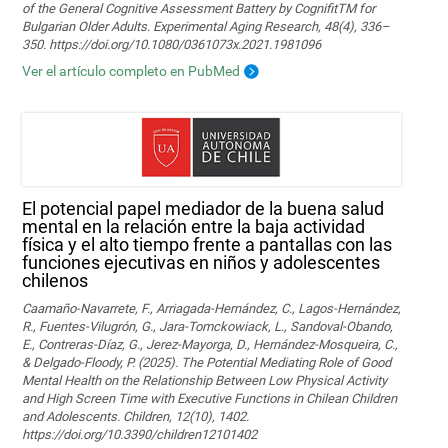
of the General Cognitive Assessment Battery by CognifitTM for
Bulgarian Older Adults. Experimental Aging Research, 48(4), 336–
350. https://doi.org/10.1080/0361073x.2021.1981096
Ver el artículo completo en PubMed
El potencial papel mediador de la buena salud
mental en la relación entre la baja actividad
física y el alto tiempo frente a pantallas con las
funciones ejecutivas en niños y adolescentes
chilenos
Caamaño-Navarrete, F., Arriagada-Hernández, C., Lagos-Hernández,
R., Fuentes-Vilugrón, G., Jara-Tomckowiack, L., Sandoval-Obando,
E., Contreras-Díaz, G., Jerez-Mayorga, D., Hernández-Mosqueira, C.,
& Delgado-Floody, P. (2025). The Potential Mediating Role of Good
Mental Health on the Relationship Between Low Physical Activity
and High Screen Time with Executive Functions in Chilean Children
and Adolescents. Children, 12(10), 1402.
https://doi.org/10.3390/children12101402