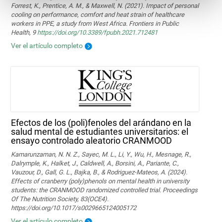
Forrest, K., Prentice, A. M., & Maxwell, N. (2021). Impact of personal
cooling on performance, comfort and heat strain of healthcare
workers in PPE, a study from West Africa. Frontiers in Public
Health, 9
https://doi.org/10.3389/fpubh.2021.712481
Ver el artículo completo
Efectos de los (poli)fenoles del arándano en la
salud mental de estudiantes universitarios: el
ensayo controlado aleatorio CRANMOOD
Kamarunzaman, N. N. Z., Sayec, M. L., Li, Y., Wu, H., Mesnage, R.,
Dalrymple, K., Halket, J., Caldwell, A., Borsini, A., Pariante, C.,
Vauzour, D., Gall, G. L., Bajka, B., & Rodriguez-Mateos, A. (2024).
Effects of cranberry (poly)phenols on mental health in university
students: the CRANMOOD randomized controlled trial. Proceedings
Of The Nutrition Society, 83(OCE4).
https://doi.org/10.1017/s0029665124005172
Ver el artículo completo