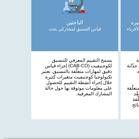
يره
الباحثين
أقرباء
قياس التنسيق لمشاركي بحث
ة
يسمح التقييم المعرفي للتنسيق
ذّابة
لكوجنيفيت (CAB-CO) إجراء قياس
دقيق لمهارات متعلّقة بالتنسيق. تعتبر
تكنولوجيا كوجنيفيت متغيرات كثيرة
خلال إجراء أنشطة التقييم للحصول
علّقة
على معلومات موثوقة بها حول حالة
ّد
المشارك المعرفية.
قة
ائح