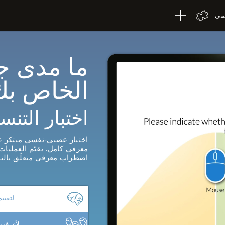
لمي
ما مدى ج
الخاص بك
اختبار التنس
اختبار عصبي-نفسي مبتكر عل
معرفي كامل. يقيّم العمليا
اضطراب معرفي متعلّق بالن
لتقيي
لأي قر