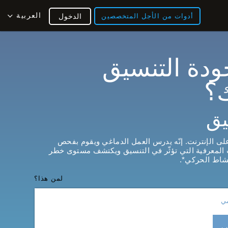
العربية
أدوات من الأجل المتخصصين
الدخول
ودة التنسيق
؟
يق
ى الإنترنت. إنّه يدرس العمل الدماغي ويقوم بفحص
ت المعرفية التي تؤثّر في التنسيق ويكتشف مستوى خطر
شاط الحركي*.
لمن هذا؟
مي
يب