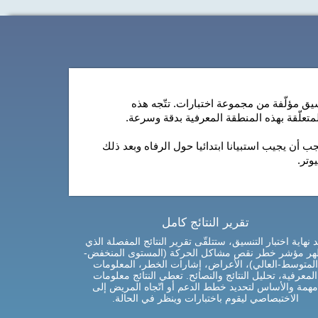
سيق مؤلّفة من مجموعة اختبارات. تتّجه هذه
لمتعلّقة بهذه المنطقة المعرفية بدقة وسرعة.
أن يجيب استبيانا ابتدائيا حول الرفاه وبعد ذلك
وتر.
تقرير النتائج كامل
د نهاية اختبار التنسيق، ستتلقّى تقرير النتائج المفصلة الذي
هر مؤشر خطر نقص مشاكل الحركة (المستوى المنخفض-
المتوسط-العالي)، الأعراض، إشارات الخطر، المعلومات
المعرفية، تحليل النتائج والنصائح. تعطي النتائج معلومات
مهمة والأساس لتحديد خطط الدعم أو اتّجاه المريض إلى
الاختبصاصي ليقوم باختبارات وينظر في الحالة.