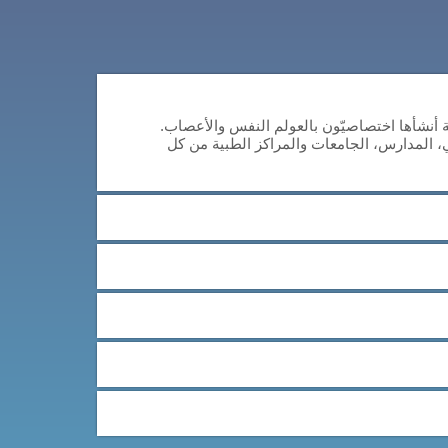
للتنسيق (CAB-CO) هي وسيلة مهنية أنشأها اختصاصيّون بالعولم النفس والأعصاب.
ي، المدارس، الجامعات والمراكز الطبية من كل