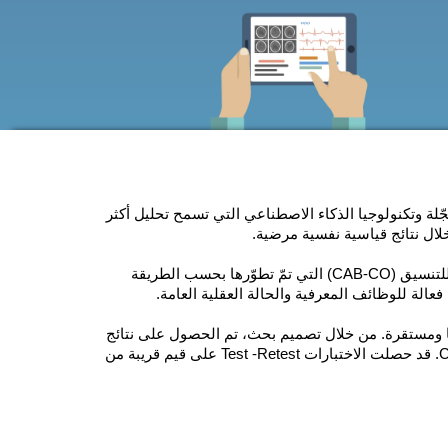
لتنسيق (CAB-CO) خوارزميات مسجّلة وتكنولوجيا الذكاء الاصطناعي التي تسمح تحليل أكثر
ال نتائج قياسية نفسية مرضية.
مجموعة التقييم المعرفي للتنسيق (CAB-CO) التي تمّ تطوّرها بحسب الطريقة
عالة للوظائف المعرفية والحالة العقلية العامة.
ها ومستقرة. من خلال تصميم بحث، تم الحصول على نتائج
قياسية نفسية بقييم قريبة من 9، مثل معامل Alpha لCronbach. قد حصلت الاختبارات Test -Retest على قيم قريبة من