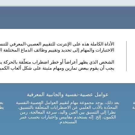
الأداة الكاملة هذه على الإنترنت للتقييم العصبي-المعرفي للتن
الاختبارات والمهام إلى تحديد وتقييم وظائف الدماغ المختلفة ا
الشخص الذي يظهر أعراضاً أو خطر اضطراب متعلّقة بالحركة يجب 
يجب أن يقوم ببعض تمارين ومهام مثبتة على شكل ألعاب الكمبي
عوامل عصبية-نفسية والجانبية المعرفية
ة
بعد ذلك، يوجد مجموعة مهام لتقييم العوامل العصبية-النفسية
بع
ة
المحدّدة بالأدب العلمي عن الاضطرابات المتعلّقة بالتنسيق،
يظ
نظرا إلى التنسيق بين العين واليد، سرعة المعالجة، زمن
الكمون، إلخ. إنّه يستخدم مقاييس واختبارات بحسب عمر
المستخدم.