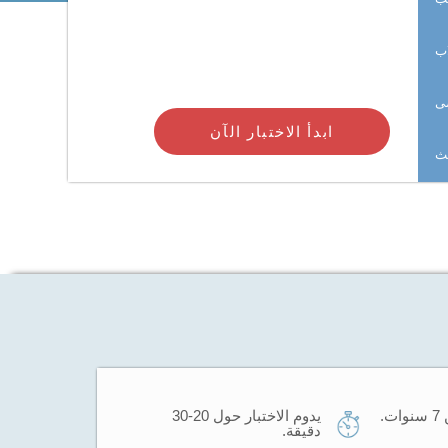
اب
ى
ابدأ الاختبار الآن
حث
.
يدوم الاختبار حول 20-30
دقيقة.