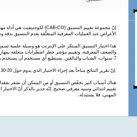
إنّ مجموعة تقييم التنسيق (CAB-CO) ل
الأعراض عند العمليات المعرفية المتعلّقة بعدم التنسيق بدقة و
هذا اختبار التنسيق المبتكر على الإنترنت هو وسيلة علمية تس
والضعف المعرفية، وتقييم مؤشر خطر اضطرابات متعلقة بمهارات ا
7 سنوات، الشباب والبالغين. يستطيع أي مستخدم أن يستخدم هذه مجموعة التقييم العصبي-النفسي بدون صعوبة.
.إنّ تقرير النتائج متاحاً بعد إجراء الاختبار الذي يدوم حول 20-30 دقيقة.
هناك أسباب كثير تخفّض التنسيق أو من الممكن أن نشعر بفقدان 
تقييم اتتدائي وتنبيه معرفي صحيح. إنّه جدير بالذكر أنّ الاخت
المهني، فلا يستبدله.