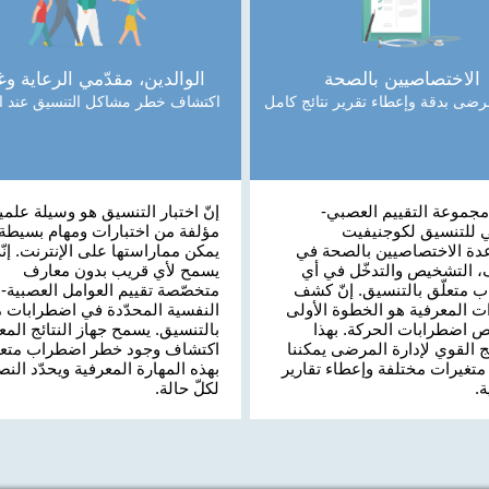
الاختصاصيين بالصحة
الوالدين، مقدّمي الرعاية وغ
مرضى بدقة وإعطاء تقرير نتائج كامل
اكتشاف خطر مشاكل التنسيق عند ال
جموعة التقييم العصبي-
إنّ اختبار التنسيق هو وسيلة علمي
 للتنسيق لكوجنيفيت
مؤلفة من اختبارات ومهام بسيطة ج
دة الاختصاصيين بالصحة في
يمكن مماراستها على الإنترنت. إنّه
 التشخيص والتدخّل في أي
يسمح لأي قريب بدون معارف
 متعلّق بالتنسيق. إنّ كشف
متخصّصة تقييم العوامل العصبية-
ت المعرفية هو الخطوة الأولى
النفسية المحدّدة في اضطرابات مت
 اضطرابات الحركة. بهذا
بالتنسيق. يسمح جهاز النتائج المعق
ج القوي لإدارة المرضى يمكننا
اكتشاف وجود خطر اضطراب متعلّ
متغيرات مختلفة وإعطاء تقارير
بهذه المهارة المعرفية ويحدّد النص
.
لكلّ حالة.