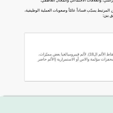
اسيّ، والعلاقات الاجتماعي والمجال العاطفي.
ن المرتبط يسبّب فساداً عامّاً وصعوبات العملية الوظيفية،
ق بين:
إنّها ألم عامّ غير محدّد ويؤثّر في أجزاء الجسم مختلفة (عامّةً، نقاط الألم ال18). لألم فيبروميالغيا بعض مميّزات،
محفزات مؤلمة والاس أو الاستمرارية (الألم حاضر