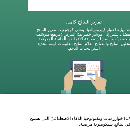
تقرير النتائج كامل
عد نهاية اختبار فيبروميالغيا، ينشئ كوجنيفيت تقرير النتائج
صّل، يشير إلى مؤشّر خطر هذا المرض (مرتفع-متوسّط-
نخفض)، ويسمح لك معرفة الأعراض، الجانبية المعرفية،
حليل النتائج والنصائح. تقدّم النتائج معلومات قيمة لتحديد
استراتيجيات الدعم.
يستخدم التقييم المعرفي لمرضى الألم العضلي الليفي (CAB-FB) خوارزميات وتكنولوجيا الذكاء الاصطناعيّ التي تسمح
في بنتائج سيكومترية مرضية.