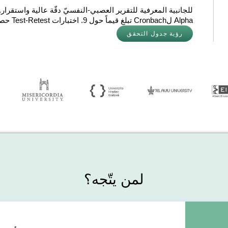
للجانبية المعرفية للتقرير العصبي-النفسيّ دقّة عالية واستقرار
Alpha لCronbach تبلغ قيماً حول 9. اختبارات Test-Retest حصلت على قيم قرير من 1، الأمر الذي يشير إلى الدقّة.
رؤية جدول التحقق
لمن يتّجه؟