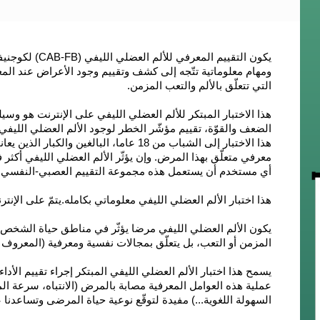
يكون التقييم الم
ومهام معلوماتية تتّجه إلى كشف وتقييم وجود الأعراض عند المع
التي تتعلّق بالألم والتعب المزمن.
هذا الاختبار المبتكر للألم العضلي الليفي على الإنترنت هو 
الضعف والقوّة،
تقييم مؤشّر الخطر
لوجود الألم العضلي الليفي 
هذا الاختبار إلى
الشباب من 18 عاما، البالغين والكبار الذين يعانون من الألم العضلي الليفي
معرفي متعلّق بهذا المرض. وإن يؤثّر الألم العضلي الليفي أكثر ف
أي مستخدم أن يستعمل هذه مجموعة التقييم العصبي-النفسي 
هذا اختبار الألم العضلي الليفي معلوماتي بكامله.
يتمّ على الإنترنت و
يكون الألم العضلي الليفي مرضا يؤثّر في مناطق حياة الشخص 
المزمن أو التعب، بل يتعلّق بمجالات نفسية ومعرفية (المعروف بfibrofog
يسمح هذا اختبار الألم العضلي الليفي المبتكر إجراء تقييم الأد
عملية هذه العوامل المعرفية مصابة بالمرض (الانتباه، سرعة الم
السهولة اللغوية...) مفيدة لتوقّع نوعية حياة المرضى وتساعدنا 