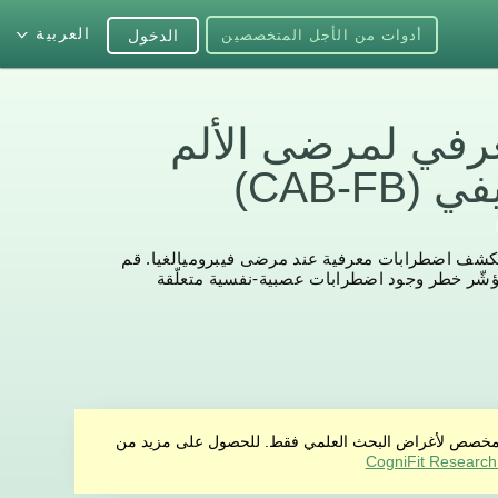
العربية
أدوات من الأجل المتخصصين
الدخول
عرفي لمرضى الألم
CAB-FB)
 لكشف اضطرابات معرفية عند مرضى فيبروميالغيا. قم
شّر خطر وجود اضطرابات عصبية-نفسية متعلّقة
منتج مخصص لأغراض البحث العلمي فقط. للحصول على مزيد من
CogniFit Research