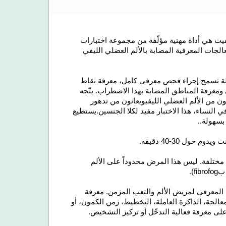
عرفي للألم العضلي الليفي (CAB-FB) لكوجنيفيت هي أداة مهنية مؤلّفة من مجموعة اختبارات
الجات المعرفية المصابة بالألم العضلي الليفي
وسيلة تسمح إجراء فحص معرفي كامل، معرفة نقاط
ومعرفة المناطق المصابة بهذا الاضطراب. يتّجه
ويعانون من تدهور
ي النساء، هذا الاختبار مفيد لكلا الجنسين.
يستطيع
بسهولة.
.
يدوم حول 30-40 دقيقة
.
مختلفة. ليس هذا المرض محدوداً على الألم
).
اء المعرفي لمريض الألم والتعب المزمن. معرفة
عالجة، الذاكرة العاملة، التخطيط، زمن الكمون، أو
على معرفة فعالية التدخّل أو تركيز التشخيص.