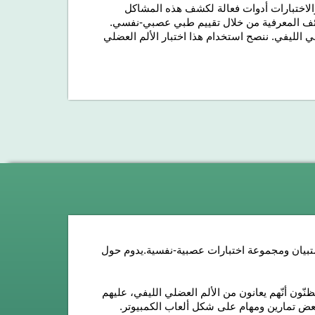
والاختبارات أدوات فعالة لكشف هذه المشاكل
وظائف المعرفية من خلال تقييم طبي عصبي-نفسي.
ضلي الليفي. ننصح استخدام هذا اختبار الألم العضلي
تبيان ومجموعة اختبارات عصبية-نفسية.
يدوم حول
 والكبار الذين يعانون أعراضاً، مثل نقاط الألم ال18 أو يظنّون أنّهم يعانون من الألم العضلي الليفي، عليهم
 بعض تمارين ومهام على شكل ألعاب الكمبيوتر.