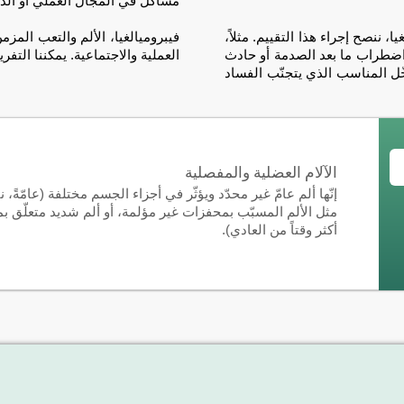
مشاكل في المجال العملي أو الدر
، ننصح إجراء هذا التقييم. مثلاً،
فيبروميالغيا، الألم والتعب المزم
 اضطراب ما بعد الصدمة أو حادث
العملية والاجتماعية. يمكننا التفري
دخّل المناسب الذي يتجنّب الفساد
الآلام العضلية والمفصلية
مثل الألم المسبّب بمحفزات غير مؤلمة، أو ألم شديد متعلّق ب
أكثر وقتاً من العادي).