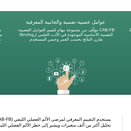
عوامل عصبية-نفسية والجانبية المعرفية
.
CAB-FB مؤلّف من مجموعة مهام لتقييم العوامل العصبية-
ب
النفسية الأساسية الموجودة في الأدب العلمي لfibrofog.
مف
نقارن النتائج بحسب العمر وجنس المستخدم.
م
ت
تحليل أكثر من ألف متغيرات ويشير إلى خطر الألم العضلي اللي