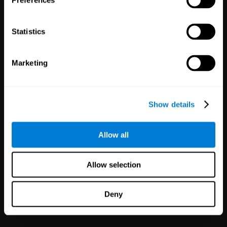
Preferences
1,135
Essais Cliniques
30,476
Participants
Réduire les risques dans les
essais cliniques avec des
Statistics
résultats plus fiables.
Marketing
Show details
Allow all
Partenariats
en marque blanche
Allow selection
126
Partenaires
1,119,916
Utilisateurs
Deny
Améliorez votre offre et la
satisfaction de vos clients en
quelques minutes grâce à la
technologie CogniFit pour la