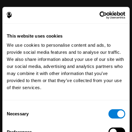
Bien-être
des employés
51
Entreprises
297
Employés
This website uses cookies
Notre plateforme de bien-être
mental en ligne donne à chacun
le pouvoir de s'améliorer grâce à
We use cookies to personalise content and ads, to
des outils simples à utiliser pour
provide social media features and to analyse our traffic.
le bien-être et la performance.
We also share information about your use of our site with
our social media, advertising and analytics partners who
may combine it with other information that you’ve
provided to them or that they’ve collected from your use
of their services.
Consent
Necessary
Selection
Essais
cliniques