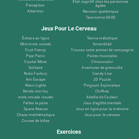
État cognitif chez les personnes
Perception
âgées
Attention
Révision systémique
Taxonomie SG4D
Jeux Pour Le Cerveau
Échecs en ligne
Tennis mélodique
Mini-mots croisés
Scrambled
Fruit Frenzy
Trouvez votre animal de compagnie
Pipe Panic
Paires musicales
Crystal Miner
Chronocolor
Solitaire
Aventures de grenouille
Robo Factory
Candy Line
Ant Escape
2D Puzzle
Neon Lights
Pingouin Explorateur
Rends moi fou
Chiffres
mots croisés visuels
Abeille de Couleur
Faîtes la paire
Jeux d'agilité mentale
Space Rescue
Jeux en ligne pour la mémoire
Chaos mathématique
Jeux pour le cerveau
Course de billes
Exercices