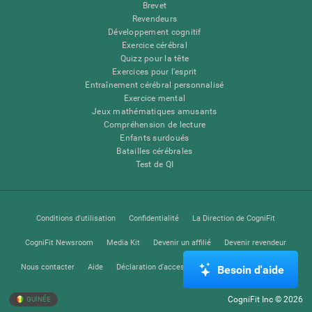
Brevet
Revendeurs
Développement cognitif
Exercice cérébral
Quizz pour la tête
Exercices pour l'esprit
Entraînement cérébral personnalisé
Exercice mental
Jeux mathématiques amusants
Compréhension de lecture
Enfants surdoués
Batailles cérébrales
Test de QI
Conditions d'utilisation
Confidentialité
La Direction de CogniFit
CogniFit Newsroom
Media Kit
Devenir un affilié
Devenir revendeur
Nous contacter
Aide
Déclaration d'accessibilité
Centre de Confiance
Besoin d'aide
CogniFit Inc © 2026
GUINÉE