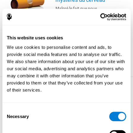
Malgré le fait que nous
passions plus d'un quart de
notre vie à dormir, la véritable
raison de ce comportement
reste encore inconnue. Nous
savons que le sommeil est
This website uses cookies
essentiel à notre survie : de
longues périodes sans
We use cookies to personalise content and ads, to
sommeil peuvent conduire à
provide social media features and to analyse our traffic.
des hallucinations et même à
We also share information about your use of our site with
la mort.
our social media, advertising and analytics partners who
plus d'astuces
may combine it with other information that you’ve
provided to them or that they’ve collected from your use
La perte de mémoire -
of their services.
Les choses à savoir sur
votre cerveau
Votre cerveau comprend
Consent
environ 100 milliards de
Necessary
Selection
cellules et pèse
approximativement 1,5 kilos.
plus d'astuces