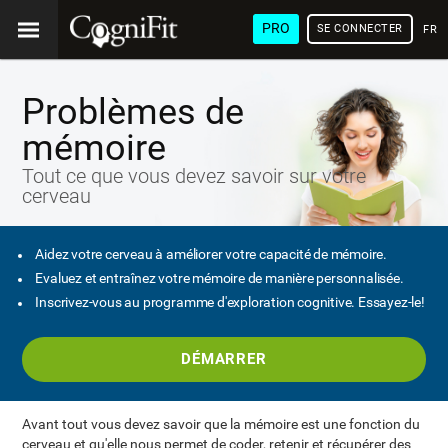
PRO
SE CONNECTER
FRA
Problèmes de
mémoire
Tout ce que vous devez savoir sur votre
cerveau
Aidez votre cerveau à améliorer votre capacité de mémoire.
Evaluez et entraînez votre mémoire de manière personnalisée.
Inscrivez-vous au programme d'exploration cognitive. Essayez-le!
DÉMARRER
Avant tout vous devez savoir que la mémoire est une fonction du
cerveau et qu'elle nous permet de coder, retenir et récupérer des