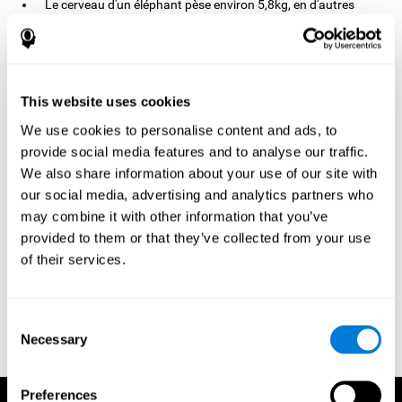
Le cerveau d'un éléphant pèse environ 5,8kg, en d'autres
termes environ 4,5kg de plus que le vôtre.
Le cerveau d'Albert Einstein était probablement plus petit que
le vôtre mais attention, c'est seulement parce qu'il était plus
physiquement plus petit que la moyenne.
This website uses cookies
We use cookies to personalise content and ads, to
provide social media features and to analyse our traffic.
We also share information about your use of our site with
Références
our social media, advertising and analytics partners who
may combine it with other information that you’ve
Evelyn Shatil, Jaroslava Mikulecká, Francesco Bellotti, Vladimír
Burěs - Novel Television-Based Cognitive Training Improves
provided to them or that they’ve collected from your use
Working Memory and Executive Function - PLoS ONE July 03,
of their services.
2014. 10.1371/journal.pone.0101472
Horowitz-T Kraus, Breznitz Z. - Le mécanisme de détection des
erreurs peut-il bénéficier d'un entraînement de la mémoire de
Consent
travail ? Une comparaison entre les dyslexiques et les sujets de
Necessary
Selection
contrôle - une étude ERP - PLoS ONE 2009; 4:7141.
Preferences