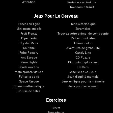
Attention
Révision systémique
Taxonomie SG4D
Jeux Pour Le Cerveau
Échecs en ligne
Tennis mélodique
Mini-mots croisés
Scrambled
Fruit Frenzy
Trouvez votre animal de compagnie
Pipe Panic
Paires musicales
Crystal Miner
Chronocolor
Solitaire
Aventures de grenouille
Robo Factory
Candy Line
Ant Escape
2D Puzzle
Neon Lights
Pingouin Explorateur
Rends moi fou
Chiffres
mots croisés visuels
Abeille de Couleur
Faîtes la paire
Jeux d'agilité mentale
Space Rescue
Jeux en ligne pour la mémoire
Chaos mathématique
Jeux pour le cerveau
Course de billes
Exercices
Brevet
Revendeurs