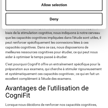
plasticité cérébrale, aussi appelée neuroplasticité. La plasticité
Allow selection
cérébrale fait référence à la capacité de notre cerveau à s'adapter
à la stimulation, aux activités et aux expériences, par le
renforcement des connexions utiles impliquées. Notre cerveau
Deny
interprète comme utiles les capacités cognitives que nous
utilisons fréquemment pour faire face à une situation. Si, par le
biais de la stimulation cognitive, nous indiquons à notre cerveau
que les capacités cognitives impliquées dans l'étude sont utiles, il
peut renforcer spécifiquement les connexions liées à ces
capacités cognitives. Dans ce cas, nous disposerions de
meilleures ressources cognitives pour étudier, ce qui peut nous
aider à optimiser le temps passé à étudier.
C'est pourquoi CogniFit offre un entraînement spécifique pour la
préparation aux examens, qui cherche à stimuler rigoureusement
et systématiquement ces capacités cognitives ; ce qui en fait un
excellent complément à l'étude des examens.
Avantages de l'utilisation de
CogniFit
Lorsque nous décidons de renforcer nos capacités cognitives,