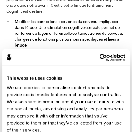
choix dans notre avenir. C'est à cette fin que l'entraînement
CogniFit est destiné :
Modifier les connexions des zones du cerveau impliquées
dans l'étude. Une stimulation cognitive correcte permet de
renforcer de façon différentielle certaines zones du cerveau,
chargées de fonctions plus ou moins spécifiques et liées à
l'étude.
Renforcer les compétences cognitives importantes pour
l'étude. Renforcer les bonnes connexions peut nous aider à
optimiser nos capacités cognitives dont nous avons besoin
pour étudier efficacement, ce qui est un grand soutien pour
optimiser notre temps d'étude.
This website uses cookies
Réduire les difficultés dans l'environnement académique et
We use cookies to personalise content and ads, to
professionnel. Si nous parvenons à optimiser le temps que
provide social media features and to analyse our traffic.
nous passons à étudier et à préparer les examens, il est
We also share information about your use of our site with
possible de réduire les problèmes scolaires. Ainsi, il est
possible d'améliorer nos résultats scolaires et d'opter pour de
our social media, advertising and analytics partners who
meilleurs centres d'études ou emplois.
may combine it with other information that you’ve
Promouvoir le développement socio-affectif. Si nous
provided to them or that they’ve collected from your use
parvenons à être plus efficaces dans notre étude, en plus
of their services.