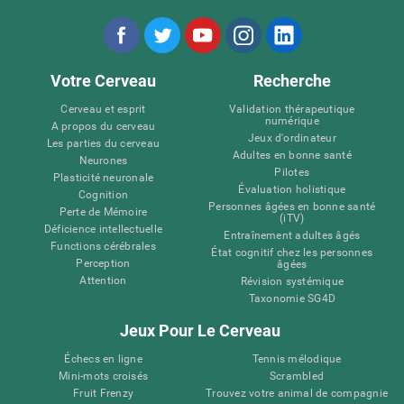
Votre Cerveau
Recherche
Cerveau et esprit
Validation thérapeutique
numérique
A propos du cerveau
Jeux d'ordinateur
Les parties du cerveau
Adultes en bonne santé
Neurones
Pilotes
Plasticité neuronale
Évaluation holistique
Cognition
Personnes âgées en bonne santé
Perte de Mémoire
(iTV)
Déficience intellectuelle
Entraînement adultes âgés
Functions cérébrales
État cognitif chez les personnes
Perception
âgées
Attention
Révision systémique
Taxonomie SG4D
Jeux Pour Le Cerveau
Échecs en ligne
Tennis mélodique
Mini-mots croisés
Scrambled
Fruit Frenzy
Trouvez votre animal de compagnie