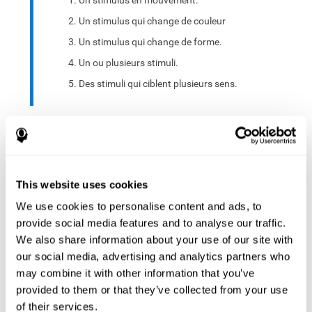
Un stimulus en mouvement.
Un stimulus qui change de couleur
Un stimulus qui change de forme.
Un ou plusieurs stimuli.
Des stimuli qui ciblent plusieurs sens.
Un groupe de stimuli de différents types es sélectionné :
Choisir un ou plusieurs stimuli abstraits.
Choisir un ou plusieurs stimuli significatifs.
This website uses cookies
Combiner les stimuli précédents
We use cookies to personalise content and ads, to
provide social media features and to analyse our traffic.
L'interface peut être utilisée sur des appareils électroniques
We also share information about your use of our site with
(ordinateurs, téléphones portables, tablettes) pour fournir
our social media, advertising and analytics partners who
et capturer les stimuli évalués.
may combine it with other information that you’ve
provided to them or that they’ve collected from your use
Le système se compose d'un dispositif d'entrée de
of their services.
mouvement et d'un dispositif de sortie de mouvement qui