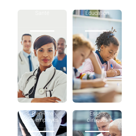
Santé
Éducation
Bien-être
Essais
des employés
cliniques