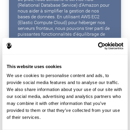
(Relational Database Service) d'Amazon pour
nous aider à simplifier la gestion de nos
bases de données. En utilisant AWS EC2
(Elastic Compute Cloud) pour héberger nos
serveurs frontaux, nous pouvons tirer parti de
puissantes fonctionnalités d'équilibrage de
charge et de mise à l'échelle automatique
pour adapter notre système à l'évolution des
demandes de trafic tout au long de la journée,
ce qui signifie que nous pouvons fournir en
toute transparence à nos utilisateurs un
This website uses cookies
maximum performances pendant les périodes
de trafic élevé sans gaspiller les ressources du
We use cookies to personalise content and ads, to
serveur pendant les périodes de faible trafic.
provide social media features and to analyse our traffic.
We also share information about your use of our site with
AWS nous fournit non seulement des outils
fantastiques pour créer un plan de stockage
our social media, advertising and analytics partners who
de données puissant, efficace et flexible, mais
may combine it with other information that you’ve
grâce au WAF (Web Application Firewall)
provided to them or that they’ve collected from your use
d'Amazon, nous pouvons nous assurer que
of their services.
nos applications Web sont à l'abri des
menaces en ligne.