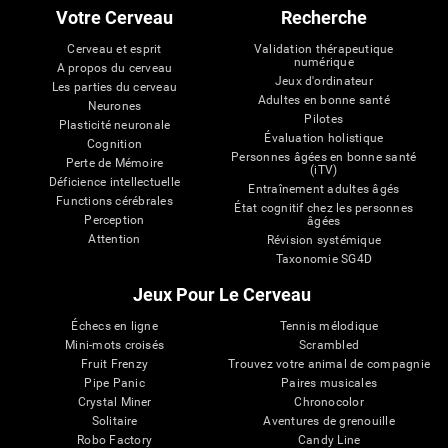
Votre Cerveau
Recherche
Cerveau et esprit
Validation thérapeutique
numérique
A propos du cerveau
Jeux d'ordinateur
Les parties du cerveau
Adultes en bonne santé
Neurones
Pilotes
Plasticité neuronale
Évaluation holistique
Cognition
Personnes âgées en bonne santé
Perte de Mémoire
(iTV)
Déficience intellectuelle
Entraînement adultes âgés
Functions cérébrales
État cognitif chez les personnes
Perception
âgées
Attention
Révision systémique
Taxonomie SG4D
Jeux Pour Le Cerveau
Échecs en ligne
Tennis mélodique
Mini-mots croisés
Scrambled
Fruit Frenzy
Trouvez votre animal de compagnie
Pipe Panic
Paires musicales
Crystal Miner
Chronocolor
Solitaire
Aventures de grenouille
Robo Factory
Candy Line