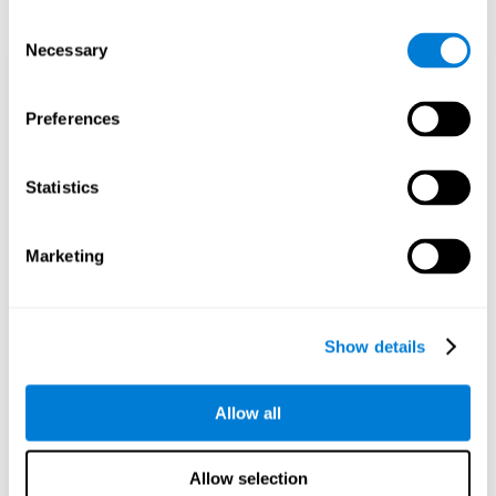
Consent
Necessary
Selection
Optimisation du
Preferences
traitement des
données
Statistics
Avec des outils de données comme AWS Glue,
nous pouvons affiner, filtrer et traiter les
Marketing
données de nouvelles manières puissantes, ce
qui nous permet de transformer les données
brutes en informations organisées et
précieuses.
Show details
La création de bases de données virtuelles à
l'aide d'outils comme AWS Glue Crawler et
AWS Glue ETL Jobs nous permet de créer des
Allow all
sources de données simples mais puissantes
pour une variété d'applications internes et
Allow selection
externes.