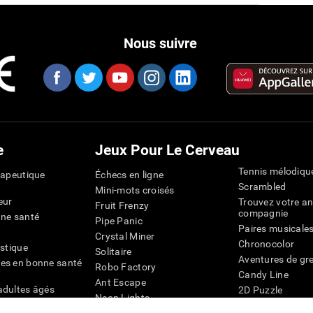
Nous suivre
e
Jeux Pour Le Cerveau
Tennis mélodiqu
rapeutique
Échecs en ligne
Scrambled
Mini-mots croisés
eur
Trouvez votre an
Fruit Frenzy
compagnie
nne santé
Pipe Panic
Paires musicale
Crystal Miner
Chronocolor
istique
Solitaire
Aventures de gre
es en bonne santé
Robo Factory
Candy Line
Ant Escape
adultes âgés
2D Puzzle
Neon Lights
chez les personnes
Pingouin Explor