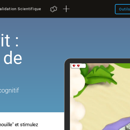
alidation Scientifique
Outil
t :
 de
cognitif
ouille" et stimulez