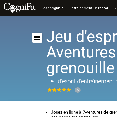
Test cognitif
Entrainement Cerebral
V
Jeu d'espri
Aventures
grenouille
Jeu d'esprit d'entraînement 
5
Jouez en ligne à "Aventures de gren