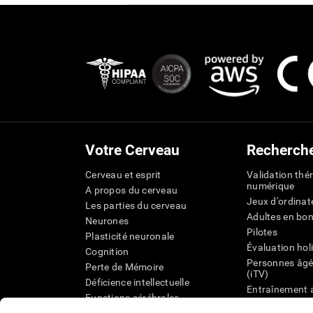
Votre Cerveau
Recherch
Cerveau et esprit
Validation thé
numérique
A propos du cerveau
Jeux d'ordinat
Les parties du cerveau
Adultes en bo
Neurones
Pilotes
Plasticité neuronale
Évaluation hol
Cognition
Personnes âgé
Perte de Mémoire
(iTV)
Déficience intellectuelle
Entraînement 
Functions cérébrales
État cognitif 