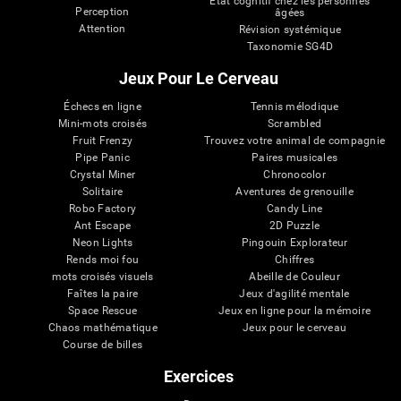
État cognitif chez les personnes
Perception
âgées
Attention
Révision systémique
Taxonomie SG4D
Jeux Pour Le Cerveau
Échecs en ligne
Tennis mélodique
Mini-mots croisés
Scrambled
Fruit Frenzy
Trouvez votre animal de compagnie
Pipe Panic
Paires musicales
Crystal Miner
Chronocolor
Solitaire
Aventures de grenouille
Robo Factory
Candy Line
Ant Escape
2D Puzzle
Neon Lights
Pingouin Explorateur
Rends moi fou
Chiffres
mots croisés visuels
Abeille de Couleur
Faîtes la paire
Jeux d'agilité mentale
Space Rescue
Jeux en ligne pour la mémoire
Chaos mathématique
Jeux pour le cerveau
Course de billes
Exercices