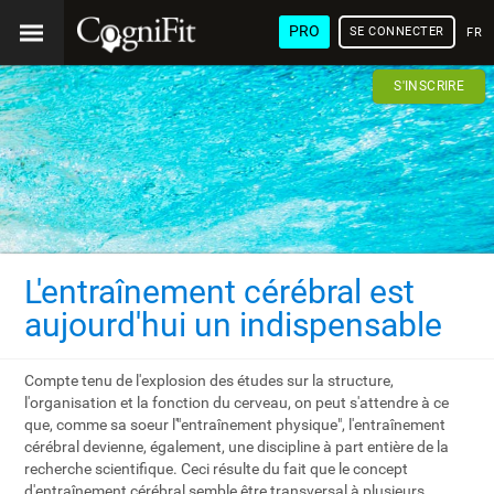
PRO
SE CONNECTER
FRA
S'INSCRIRE
L'entraînement cérébral est
aujourd'hui un indispensable
Compte tenu de l'explosion des études sur la structure,
l'organisation et la fonction du cerveau, on peut s'attendre à ce
que, comme sa soeur l'"entraînement physique", l'entraînement
cérébral devienne, également, une discipline à part entière de la
recherche scientifique. Ceci résulte du fait que le concept
d'entraînement cérébral semble être transversal à plusieurs