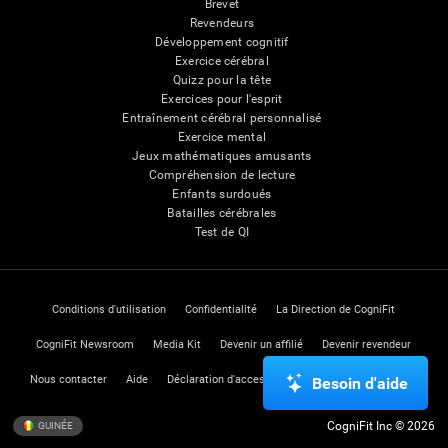
Brevet
Revendeurs
Développement cognitif
Exercice cérébral
Quizz pour la tête
Exercices pour l'esprit
Entraînement cérébral personnalisé
Exercice mental
Jeux mathématiques amusants
Compréhension de lecture
Enfants surdoués
Batailles cérébrales
Test de QI
Conditions d'utilisation
Confidentialité
La Direction de CogniFit
CogniFit Newsroom
Media Kit
Devenir un affilié
Devenir revendeur
Nous contacter
Aide
Déclaration d'accessibilité
Centre de Confiance
Besoin d'aide
CogniFit Inc © 2026
GUINÉE