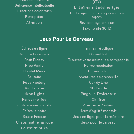
(iTV)
Déficience intellectuelle
Entraînement adultes âgés
Functions cérébrales
État cognitif chez les personnes
Perception
âgées
Attention
Révision systémique
Taxonomie SG4D
Jeux Pour Le Cerveau
Échecs en ligne
Tennis mélodique
Mini-mots croisés
Scrambled
Fruit Frenzy
Trouvez votre animal de compagnie
Pipe Panic
Paires musicales
Crystal Miner
Chronocolor
Solitaire
Aventures de grenouille
Robo Factory
Candy Line
Ant Escape
2D Puzzle
Neon Lights
Pingouin Explorateur
Rends moi fou
Chiffres
mots croisés visuels
Abeille de Couleur
Faîtes la paire
Jeux d'agilité mentale
Space Rescue
Jeux en ligne pour la mémoire
Chaos mathématique
Jeux pour le cerveau
Course de billes