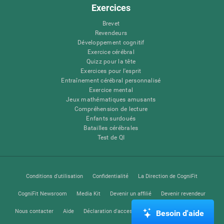
Exercices
Brevet
Revendeurs
Développement cognitif
Exercice cérébral
Quizz pour la tête
Exercices pour l'esprit
Entraînement cérébral personnalisé
Exercice mental
Jeux mathématiques amusants
Compréhension de lecture
Enfants surdoués
Batailles cérébrales
Test de QI
Conditions d'utilisation
Confidentialité
La Direction de CogniFit
CogniFit Newsroom
Media Kit
Devenir un affilié
Devenir revendeur
Nous contacter
Aide
Déclaration d'accessibilité
Centre de Confiance
Besoin d'aide