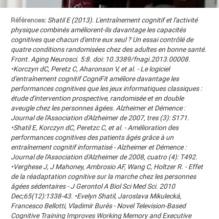
Références:
Shatil E (2013). L'entraînement cognitif et l'activité
physique combinés améliorent-ils davantage les capacités
cognitives que chacun d'entre eux seul ? Un essai contrôlé de
quatre conditions randomisées chez des adultes en bonne santé.
Front. Aging Neurosci. 5:8. doi: 10.3389/fnagi.2013.00008.
•Korczyn dC, Peretz C, Aharonson V, et al. - Le logiciel
d'entraînement cognitif CogniFit améliore davantage les
performances cognitives que les jeux informatiques classiques :
étude d'intervention prospective, randomisée et en double
aveugle chez les personnes âgées. Alzheimer et Démence :
Journal de l'Association d'Alzheimer de 2007, tres (3): S171.
•Shatil E, Korczyn dC, Peretzc C, et al. - Amélioration des
performances cognitives des patients âgés grâce à un
entraînement cognitif informatisé - Alzheimer et Démence :
Journal de l'Association d'Alzheimer de 2008, cuatro (4): T492.
•Verghese J, J Mahoney, Ambrosio AF, Wang C, Holtzer R. - Effet
de la réadaptation cognitive sur la marche chez les personnes
âgées sédentaires - J Gerontol A Biol Sci Med Sci. 2010
Dec;65(12):1338-43. •Evelyn Shatil, Jaroslava Mikulecká,
Francesco Bellotti, Vladimír Burěs - Novel Television-Based
Cognitive Training Improves Working Memory and Executive