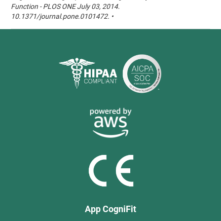
Function - PLOS ONE July 03, 2014.
10.1371/journal.pone.0101472. •
App CogniFit