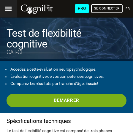
PRO
SE CONNECTER
FRA
Test de flexibilité
cognitive
CAT-CF
Accédez à cette évaluation neuropsychologique.
Évaluation cognitive de vos compétences cognitives.
Comparez les résultats par tranche d’âge. Essaie!
DÉMARRER
Spécifications techniques
Le test de flexibilité cognitive est composé de trois phases