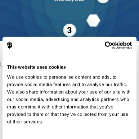
Les références
This website uses cookies
We use cookies to personalise content and ads, to
E. A. Berg. (1948). A simple objective technique for measuring
flexibility in thinking. J. Gen. Psychol. 39: 15-22.
provide social media features and to analyse our traffic.
We also share information about your use of our site with
Basner, M., Mollicone, D., and Dinges, D. F. (2011). Validity and
our social media, advertising and analytics partners who
sensitivity of a brief psychomotor vigilance test (PVT-B) to total
and partial sleep deprivation. Acta Astronaut. 69, 949–959. doi:
may combine it with other information that you’ve
10.1016/j.actaastro.2011.07.015
provided to them or that they’ve collected from your use
Greenberg LM. Test of Variables of Attention. Los Alamitos, CA:
of their services.
The Tova Company; 1991.
Reitan, R. M. (1955). The relation of the trail making test to