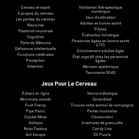
Cerveau et esprit
Validation thérapeutique
numérique
A propos du cerveau
Jeux d'ordinateur
Les parties du cerveau
Adultes en bonne santé
Neurones
Pilotes
Plasticité neuronale
Évaluation holistique
Cognition
Personnes âgées en bonne santé
Perte de Mémoire
(iTV)
Déficience intellectuelle
Entraînement adultes âgés
Functions cérébrales
État cognitif chez les personnes
Perception
âgées
Attention
Révision systémique
Taxonomie SG4D
Jeux Pour Le Cerveau
Échecs en ligne
Tennis mélodique
Mini-mots croisés
Scrambled
Fruit Frenzy
Trouvez votre animal de compagnie
Pipe Panic
Paires musicales
Crystal Miner
Chronocolor
Solitaire
Aventures de grenouille
Robo Factory
Candy Line
Ant Escape
2D Puzzle