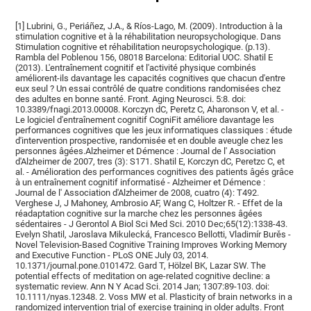
[1] Lubrini, G., Periáñez, J.A., & Ríos-Lago, M. (2009). Introduction à la
stimulation cognitive et à la réhabilitation neuropsychologique. Dans
Stimulation cognitive et réhabilitation neuropsychologique. (p.13).
Rambla del Poblenou 156, 08018 Barcelona: Editorial UOC. Shatil E
(2013). L'entraînement cognitif et l'activité physique combinés
améliorent-ils davantage les capacités cognitives que chacun d'entre
eux seul ? Un essai contrôlé de quatre conditions randomisées chez
des adultes en bonne santé. Front. Aging Neurosci. 5:8. doi:
10.3389/fnagi.2013.00008. Korczyn dC, Peretz C, Aharonson V, et al. -
Le logiciel d'entraînement cognitif CogniFit améliore davantage les
performances cognitives que les jeux informatiques classiques : étude
d'intervention prospective, randomisée et en double aveugle chez les
personnes âgées.Alzheimer et Démence : Journal de l' Association
d'Alzheimer de 2007, tres (3): S171. Shatil E, Korczyn dC, Peretzc C, et
al. - Amélioration des performances cognitives des patients âgés grâce
à un entraînement cognitif informatisé - Alzheimer et Démence :
Journal de l' Association d'Alzheimer de 2008, cuatro (4): T492.
Verghese J, J Mahoney, Ambrosio AF, Wang C, Holtzer R. - Effet de la
réadaptation cognitive sur la marche chez les personnes âgées
sédentaires - J Gerontol A Biol Sci Med Sci. 2010 Dec;65(12):1338-43.
Evelyn Shatil, Jaroslava Mikulecká, Francesco Bellotti, Vladimír Burěs -
Novel Television-Based Cognitive Training Improves Working Memory
and Executive Function - PLoS ONE July 03, 2014.
10.1371/journal.pone.0101472. Gard T, Hölzel BK, Lazar SW. The
potential effects of meditation on age-related cognitive decline: a
systematic review. Ann N Y Acad Sci. 2014 Jan; 1307:89-103. doi:
10.1111/nyas.12348. 2. Voss MW et al. Plasticity of brain networks in a
randomized intervention trial of exercise training in older adults. Front