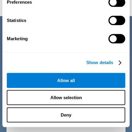
Preferences
Statistics
Description du questionnaire sur les
critères de diagnostic
Marketing
Le manque de concentration est l'un des symptômes les plus fréquents
aujourd'hui. Souvent, il s'agit d'une situation transitoire, mais d'autres
fois, elle est due à un trouble plus important. Par conséquent, toute
altération de cette zone cognitive doit être analysée à travers une série
Show details
de symptômes et de signes. Ces indicateurs peuvent nous faire
suspecter la présence de certains troubles liés à l'attention. Par
conséquent, la première étape de la batterie d'évaluation CogniFit (CAB-
AT) consiste en un questionnaire sur le bien-être physique, mental et
Allow all
social de l'utilisateur, en fonction du segment d'âge.
LLes questions présentées ici sont similaires à celles que l'on peut
trouver dans un entretien général, mais elles ont été simplifiées de
Allow selection
manière à pouvoir être comprises et répondues par tout un chacun.
Critères de diagnostic pour les enfants de 7 à 12
Deny
ans