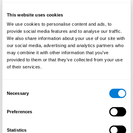
Les études concernant les personnes dépressives
montrent que les personnes dépressives ont des
difficultés pour réaliser de façon efficace des tâches
This website uses cookies
faisant appel à la mémoire de travail.
We use cookies to personalise content and ads, to
provide social media features and to analyse our traffic.
We also share information about your use of our site with
Coordination
our social media, advertising and analytics partners who
Capacité d'exécuter efficacement des mouvements précis et
may combine it with other information that you’ve
ordonnés.
provided to them or that they’ve collected from your use
of their services.
Coordination Motrice
Coordination œil-main et dépression. La coordination œil-
Consent
main est la capacité à réaliser des activités avec les
Necessary
mains en fonction de l'information que nous recevons par
Selection
nos yeux. Lorsque cette capacité est altérée, comme
c'est le cas dans la dépression, on peut observer une
certaine maladresse motrice, ainsi que des difficultés
Preferences
dans la manipulation et la précision. Certaines études
montrent que, chez les patients souffrant de dépression,
la coordination œil-main peut être altérée du fait de la
lenteur et du manque de dopamine.
Statistics