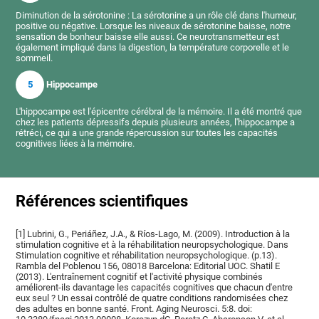
Diminution de la sérotonine : La sérotonine a un rôle clé dans l'humeur,
positive ou négative. Lorsque les niveaux de sérotonine baisse, notre
sensation de bonheur baisse elle aussi. Ce neurotransmetteur est
également impliqué dans la digestion, la température corporelle et le
sommeil.
5
Hippocampe
L'hippocampe est l'épicentre cérébral de la mémoire. Il a été montré que
chez les patients dépressifs depuis plusieurs années, l'hippocampe a
rétréci, ce qui a une grande répercussion sur toutes les capacités
cognitives liées à la mémoire.
Références scientifiques
[1] Lubrini, G., Periáñez, J.A., & Ríos-Lago, M. (2009). Introduction à la
stimulation cognitive et à la réhabilitation neuropsychologique. Dans
Stimulation cognitive et réhabilitation neuropsychologique. (p.13).
Rambla del Poblenou 156, 08018 Barcelona: Editorial UOC. Shatil E
(2013). L'entraînement cognitif et l'activité physique combinés
améliorent-ils davantage les capacités cognitives que chacun d'entre
eux seul ? Un essai contrôlé de quatre conditions randomisées chez
des adultes en bonne santé. Front. Aging Neurosci. 5:8. doi: