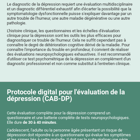
Le diagnostic de la dépression requiert une évaluation multidisciplinaire
et un diagnostic différentiel exhaustif afin d'écarter la possibilité que la
symptomatologie dysfonctionnelle puisse s'expliquer davantage par un
autre trouble de l'humeur, une autre maladie dégénérative ou une autre
pathologie.
L'histoire clinique, les questionnaires et les échelles d'évaluation
clinique pour la dépression sont les outils les plus efficaces pour
diagnostiquer ce trouble de l'humeur. Cela ne suffit cependant pas à
connaître le degré de détérioration cognitive dérivé de la maladie. Pour
connaître l'importance du trouble en profondeur, il convient de réaliser
des évaluations neuropsychologiques exhaustives. Il est recommandé
d'utiliser ce test psychométrique de la dépression en complément d'un
diagnostic professionnel et non comme substitut à l'entretien clinique.
Protocole digital pour l'évaluation de la
dépression (CAB-DP)
Cette évaluation complète pour la dépression comprend un
questionnaire et une batterie complète de tests neuropsychologiques.
Elle dure
de 30 à 40 minutes
.
L'adolescent, l'adulte ou la personne âgée présentant un risque de
dépression doit répondre à un questionnaire qui évalue les symptômes
et les signes liés à cette maladie. Il doit par la suite réaliser une série