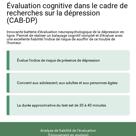
Évaluation cognitive dans le cadre de
recherches sur la dépression
(CAB-DP)
Innovante batterie d'évaluation neuropsychologique de la dépression en
ligne. Permet de réaliser un balayage cognitif complet et d'évaluer avec
une excellente fiabilité l'indice de risque de souffrir de ce trouble de
l'humeur.
Évalue l'indice de risque de présence de dépression
Convient aux adolescent, aux adultes et aux personnes âgées
La durée approximative du test est de 30 à 40 minutes
Analyse de fiabilité de l'évaluation
(Uniquement en anglais)