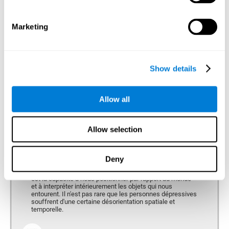
Temps de Réaction
Marketing
Temps de réaction et dépression. Le temps de réaction
est la capacité à percevoir, traiter et répondre à un
stimulus simple (répondre à une question par exemple).
Les personnes souffrant de dépression ont généralement
un temps de réaction plus lent.
Show details
Allow all
Perception
Capacité d'interpréter les stimuli de notre environnement.
Allow selection
Perception Spatiale
Deny
Perception spatiale et dépression. La perception spatiale
est la capacité à nous positionner par rapport au monde
et à interpréter intérieurement les objets qui nous
entourent. Il n'est pas rare que les personnes dépressives
souffrent d'une certaine désorientation spatiale et
temporelle.