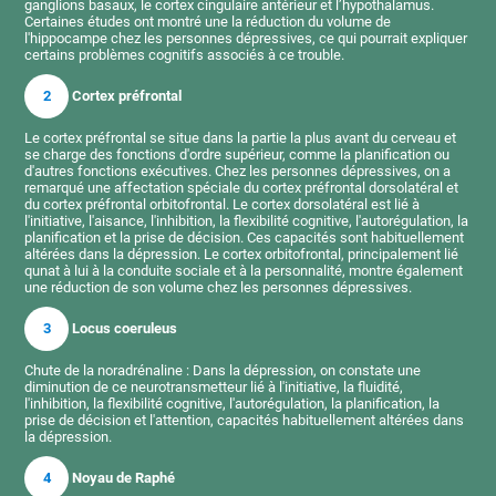
ganglions basaux, le cortex cingulaire antérieur et l’hypothalamus.
Certaines études ont montré une la réduction du volume de
l'hippocampe chez les personnes dépressives, ce qui pourrait expliquer
certains problèmes cognitifs associés à ce trouble.
2
Cortex préfrontal
Le cortex préfrontal se situe dans la partie la plus avant du cerveau et
se charge des fonctions d'ordre supérieur, comme la planification ou
d'autres fonctions exécutives. Chez les personnes dépressives, on a
remarqué une affectation spéciale du cortex préfrontal dorsolatéral et
du cortex préfrontal orbitofrontal. Le cortex dorsolatéral est lié à
l'initiative, l'aisance, l'inhibition, la flexibilité cognitive, l'autorégulation, la
planification et la prise de décision. Ces capacités sont habituellement
altérées dans la dépression. Le cortex orbitofrontal, principalement lié
qunat à lui à la conduite sociale et à la personnalité, montre également
une réduction de son volume chez les personnes dépressives.
3
Locus coeruleus
Chute de la noradrénaline : Dans la dépression, on constate une
diminution de ce neurotransmetteur lié à l'initiative, la fluidité,
l'inhibition, la flexibilité cognitive, l'autorégulation, la planification, la
prise de décision et l'attention, capacités habituellement altérées dans
la dépression.
4
Noyau de Raphé