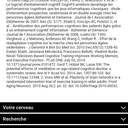
10.3389/fnagi.2013.00008. Korczyn dC, Peretz C, Aharonson V, et al. -
Le logiciel d'entraînement cognitif CogniFit améliore davantage les
performances cognitives que les jeux informatiques classiques : étude
d'intervention prospective, randomisée et en double aveugle chez les
personnes âgées.Alzheimer et Démence : Journal de l' Association
d'Alzheimer de 2007, tres (3): S171. Shatil E, Korczyn dC, Peretzc C, et
al. - Amélioration des performances cognitives des patients âgés grâce
à un entraînement cognitif informatisé - Alzheimer et Démence :
Journal de l' Association d'Alzheimer de 2008, cuatro (4): T492.
Verghese J, J Mahoney, Ambrosio AF, Wang C, Holtzer R. - Effet de la
réadaptation cognitive sur la marche chez les personnes âgées
sédentaires - J Gerontol A Biol Sci Med Sci. 2010 Dec;65(12):1338-43.
Evelyn Shatil, Jaroslava Mikulecká, Francesco Bellotti, Vladimír Burěs -
Novel Television-Based Cognitive Training Improves Working Memory
and Executive Function - PLoS ONE July 03, 2014.
10.1371/journal.pone.0101472. Gard T, Hölzel BK, Lazar SW. The
potential effects of meditation on age-related cognitive decline: a
systematic review. Ann N Y Acad Sci. 2014 Jan; 1307:89-103. doi:
10.1111/nyas.12348. 2. Voss MW et al. Plasticity of brain networks in a
randomized intervention trial of exercise training in older adults. Front
Aging Neurosci. 2010 Aug 26;2. pii: 32. doi: 10.3389/fnagi.2010.00032.
Votre cerveau
Recherche