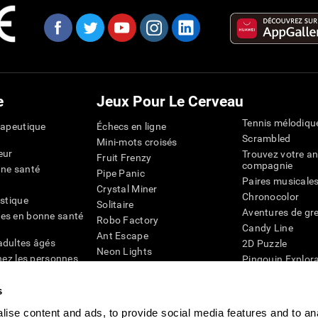
e
Jeux Pour Le Cerveau
Tennis mélodiqu
rapeutique
Échecs en ligne
Scrambled
Mini-mots croisés
eur
Trouvez votre an
Fruit Frenzy
compagnie
nne santé
Pipe Panic
Paires musicale
Crystal Miner
Chronocolor
istique
Solitaire
Aventures de gre
es en bonne santé
Robo Factory
Candy Line
Ant Escape
adultes âgés
2D Puzzle
Neon Lights
chez les personnes
Pingouin Explor
Rends moi fou
Chiffres
mots croisés visuels
émique
s
Abeille de Coule
Faîtes la paire
4D
Jeux d'agilité m
ise content and ads, to provide social media features and to an
Space Rescue