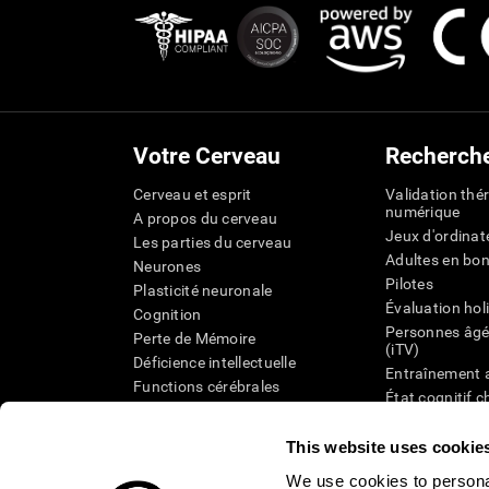
Votre Cerveau
Recherch
Cerveau et esprit
Validation thé
numérique
A propos du cerveau
Jeux d'ordinat
Les parties du cerveau
Adultes en bo
Neurones
Pilotes
Plasticité neuronale
Évaluation hol
Cognition
Personnes âgé
Perte de Mémoire
(iTV)
Déficience intellectuelle
Entraînement 
Functions cérébrales
État cognitif 
Perception
âgées
Attention
Révision syst
This website uses cookie
Taxonomie SG
We use cookies to personal