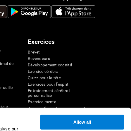
Exercices
e
Brevet
Revendeurs
imal de
Développement cognitif
Exercice cérébral
s
Quizz pour la tête
Exercices pour l'esprit
nouille
Entraînement cérébral
personnalisé
Exercice mental
ateur
Jeux mathématiques amusants
Compréhension de lecture
ur
Enfants surdoués
Allow all
entale
Batailles cérébrales
alyse our