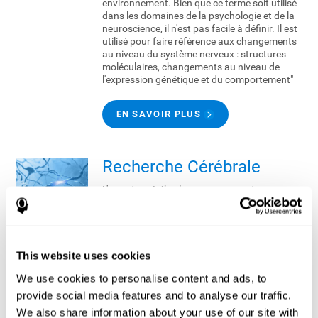
environnement. Bien que ce terme soit utilisé
dans les domaines de la psychologie et de la
neuroscience, il n'est pas facile à définir. Il est
utilisé pour faire référence aux changements
au niveau du système nerveux : structures
moléculaires, changements au niveau de
l'expression génétique et du comportement"
EN SAVOIR PLUS
Recherche Cérébrale
L'exercice cérébral est un terme qui nous est
de plus en plus familier. En effet, les
scientifiques en apprennent chaque jour
d'avantage sur le cerveau et nous nous
rendons compte de l'importance qu'il y a à le
maintenir en forme, tout comme le faisons
This website uses cookies
avec notre corps.
We use cookies to personalise content and ads, to
provide social media features and to analyse our traffic.
EN SAVOIR PLUS
We also share information about your use of our site with