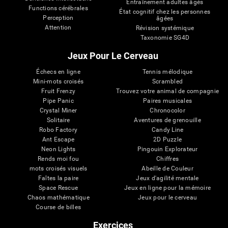
Entraînement adultes âgés
Functions cérébrales
État cognitif chez les personnes
Perception
âgées
Attention
Révision systémique
Taxonomie SG4D
Jeux Pour Le Cerveau
Échecs en ligne
Tennis mélodique
Mini-mots croisés
Scrambled
Fruit Frenzy
Trouvez votre animal de compagnie
Pipe Panic
Paires musicales
Crystal Miner
Chronocolor
Solitaire
Aventures de grenouille
Robo Factory
Candy Line
Ant Escape
2D Puzzle
Neon Lights
Pingouin Explorateur
Rends moi fou
Chiffres
mots croisés visuels
Abeille de Couleur
Faîtes la paire
Jeux d'agilité mentale
Space Rescue
Jeux en ligne pour la mémoire
Chaos mathématique
Jeux pour le cerveau
Course de billes
Exercices