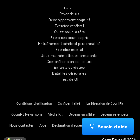
Brevet
Revendeurs
Développement cognitif
Exercice cérébral
Quizz pour la tête
Exercices pour l'esprit
Entraînement cérébral personnalisé
Exercice mental
Jeux mathématiques amusants
Compréhension de lecture
Enfants surdoués
Batailles cérébrales
Test de QI
Conditions d'utilisation
Confidentialité
La Direction de CogniFit
CogniFit Newsroom
Media Kit
Devenir un affilié
Devenir revendeur
Nous contacter
Aide
Déclaration d'accessibilité
Centre de Confiance
Besoin d'aide
CogniFit Inc © 2026
GUINÉE