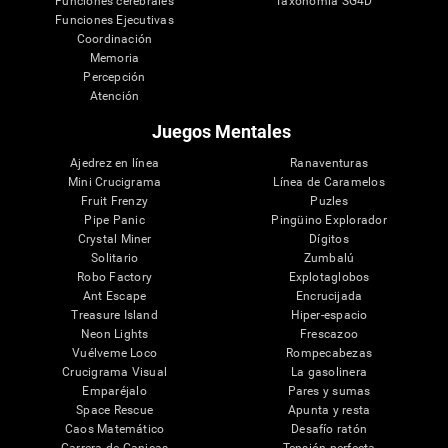
Funciones cerebrales
Taxonomía SG4D
Funciones Ejecutivas
Coordinación
Memoria
Percepción
Atención
Juegos Mentales
Ajedrez en línea
Ranaventuras
Mini Crucigrama
Línea de Caramelos
Fruit Frenzy
Puzles
Pipe Panic
Pingüino Explorador
Crystal Miner
Dígitos
Solitario
Zumbalú
Robo Factory
Explotaglobos
Ant Escape
Encrucijada
Treasure Island
Hiper-espacio
Neon Lights
Frescazoo
Vuélveme Loco
Rompecabezas
Crucigrama Visual
La gasolinera
Emparéjalo
Pares y sumas
Space Rescue
Apunta y resta
Caos Matemático
Desafío ratón
Carrera de Canicas
Tensión perfecta