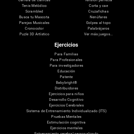
Tenis Melódico
Corta y cae
Scrambled
Cruzafichas
Busca tu Mascota
Nenúfares
Parejas Musicales
Golpea al topo
Cronocolor
Palabrájaros
Puzle 3D Artístico
Ver más juegos...
Ejercicios
Para Familias
Para Profesionales
Para investigadores
Educación
Patente
Babybright®
Distribuidores
Ejercicios para niños
Desarrollo Cognitivo
Ejercicios Cerebrales
Sistema de Entrenamiento Individualizado (ITS)
Pruebas Mentales
Estimulación cognitiva
Ejercicios mentales
Entrenamiento cerebral personalizado