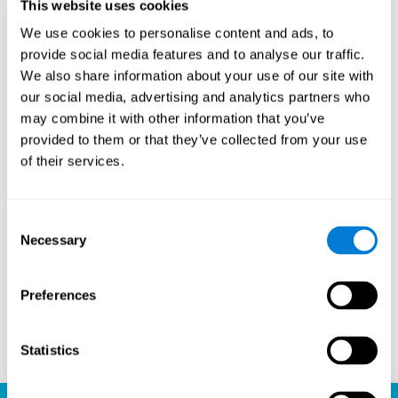
This website uses cookies
de entusiastas del ajedrez. Este aspecto comunitario
We use cookies to personalise content and ads, to
introduce una dimensión social en el juego, permitiendo
a los jugadores aprender unos de otros, compartir
provide social media features and to analyse our traffic.
estrategias e incluso participar en competiciones
We also share information about your use of our site with
amistosas. La capacidad de la plataforma para conectar
our social media, advertising and analytics partners who
a jugadores de diferentes niveles de habilidad y
may combine it with other information that you’ve
ubicaciones geográficas es un testimonio del atractivo
provided to them or that they’ve collected from your use
universal del ajedrez y el poder unificador de la
tecnología.
of their services.
¿Listo para embarcarte en tu viaje ajedrecístico y mejorar
tus habilidades cognitivas? La plataforma de ajedrez de
CogniFit es tu destino ideal para aprender, jugar y crecer.
Consent
Juega ajedrez en línea, aprende gratis y observa cómo
Necessary
Selection
tus habilidades alcanzan nuevas alturas. Con CogniFit,
no sólo estás jugando al ajedrez, sino que estás
liberando todo el potencial de tu cerebro.
Preferences
Jugar ahora
Statistics