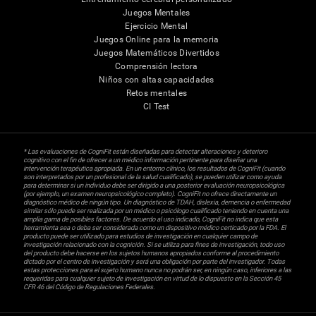
Juegos Mentales
Ejercicio Mental
Juegos Online para la memoria
Juegos Matemáticos Divertidos
Comprensión lectora
Niños con altas capacidades
Retos mentales
CI Test
* Las evaluaciones de CogniFit están diseñadas para detectar alteraciones y deterioro
cognitivo con el fin de ofrecer a un médico información pertinente para diseñar una
intervención terapéutica apropiada. En un entorno clínico, los resultados de CogniFit (cuando
son interpretados por un profesional de la salud cualificado), se pueden utilizar como ayuda
para determinar si un individuo debe ser dirigido a una posterior evaluación neuropsicológica
(por ejemplo, un examen neuropsicológico completo). CogniFit no ofrece directamente un
diagnóstico médico de ningún tipo. Un diagnóstico de TDAH, dislexia, demencia o enfermedad
similar sólo puede ser realizada por un médico o psicólogo cualificado teniendo en cuenta una
amplia gama de posibles factores. De acuerdo al uso indicado, CogniFit no indica que esta
herramienta sea o deba ser considerada como un dispositivo médico certicado por la FDA. El
producto puede ser utilizado para estudios de investigación en cualquier campo de
investigación relacionado con la cognición. Si se utiliza para fines de investigación, todo uso
del producto debe hacerse en los sujetos humanos apropiados conforme al procedimiento
dictado por el centro de investigación y será una obligación por parte del investigador. Todas
estas protecciones para el sujeto humano nunca no podrán ser, en ningún caso, inferiores a las
requeridas para cualquier sujeto de investigación en virtud de lo dispuesto en la Sección 45
CFR 46 del Código de Regulaciones Federales.