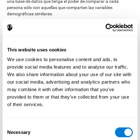
una base de datos que tenga el poder de comparar a cada
persona sólo con aquellas que comparten las variables
demográficas similares.
La base de datos de CogniFit contiene información recopilada de
más de 4.000.000 de usuarios que se caracterizan por diversas
variables. Aunque este conjunto de información permanece
estrictamente confidencial, todos los programas de estimulación
cerebral de CogniFit pueden recurrir a ella para retroalimentarse y
This website uses cookies
llevar a cabo análisis significativos para cada usuario. Esta
We use cookies to personalise content and ads, to
sofisticada puntuación y clasificación de las habilidades permite
provide social media features and to analyse our traffic.
una sólida base para crear un entrenamiento cognitivo bien
diseñado, basado en la realidad y eficaz.
We also share information about your use of our site with
our social media, advertising and analytics partners who
Resumen
may combine it with other information that you’ve
provided to them or that they’ve collected from your use
Normalmente, los productos de la competencia permiten al
usuario determinar el nivel de dificultad o las tareas que se
of their services.
completarán en un día de entrenamiento específico. Dado que la
mayoría de nosotros tendemos a elegir las tareas o los niveles de
dificultad con los que nos sentimos cómodos en lugar de los que
Consent
podrían ser más desafiantes, estos productos no son capaces de
Necessary
Selection
ser tan eficaces o eficientes como los programas de estimulación