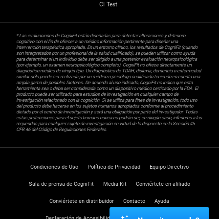
CI Test
* Las evaluaciones de CogniFit están diseñadas para detectar alteraciones y deterioro
cognitivo con el fin de ofrecer a un médico información pertinente para diseñar una
intervención terapéutica apropiada. En un entorno clínico, los resultados de CogniFit (cuando
son interpretados por un profesional de la salud cualificado), se pueden utilizar como ayuda
para determinar si un individuo debe ser dirigido a una posterior evaluación neuropsicológica
(por ejemplo, un examen neuropsicológico completo). CogniFit no ofrece directamente un
diagnóstico médico de ningún tipo. Un diagnóstico de TDAH, dislexia, demencia o enfermedad
similar sólo puede ser realizada por un médico o psicólogo cualificado teniendo en cuenta una
amplia gama de posibles factores. De acuerdo al uso indicado, CogniFit no indica que esta
herramienta sea o deba ser considerada como un dispositivo médico certicado por la FDA. El
producto puede ser utilizado para estudios de investigación en cualquier campo de
investigación relacionado con la cognición. Si se utiliza para fines de investigación, todo uso
del producto debe hacerse en los sujetos humanos apropiados conforme al procedimiento
dictado por el centro de investigación y será una obligación por parte del investigador. Todas
estas protecciones para el sujeto humano nunca no podrán ser, en ningún caso, inferiores a las
requeridas para cualquier sujeto de investigación en virtud de lo dispuesto en la Sección 45
CFR 46 del Código de Regulaciones Federales.
Condiciones de Uso
Política de Privacidad
Equipo Directivo
Sala de prensa de CogniFit
Media Kit
Conviértete en afiliado
Conviértete en distribuidor
Contacto
Ayuda
Declaración de Accesibilidad
Centro de Confianza