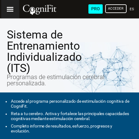
PRO
ACCEDER
ESP
Sistema de
Entrenamiento
Individualizado
(ITS)
Programas de estimulación cerebral
personalizada.
Accede al programa personalizado de estimulación cognitiva de
CogniFit.
Reta a tu cerebro. Activa y fortalece las principales capacidades
cognitivas mediante estimulación cerebral.
Completo informe de resultados, esfuerzo, progresos y
evolución.