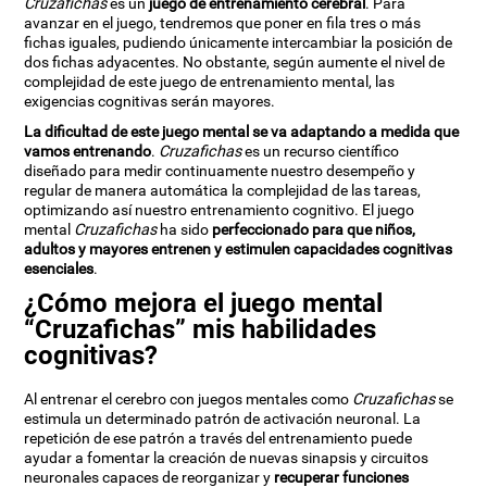
Cruzafichas
es un
juego de entrenamiento cerebral
. Para
avanzar en el juego, tendremos que poner en fila tres o más
fichas iguales, pudiendo únicamente intercambiar la posición de
dos fichas adyacentes. No obstante, según aumente el nivel de
complejidad de este juego de entrenamiento mental, las
exigencias cognitivas serán mayores.
La dificultad de este juego mental se va adaptando a medida que
vamos entrenando
.
Cruzafichas
es un recurso científico
diseñado para medir continuamente nuestro desempeño y
regular de manera automática la complejidad de las tareas,
optimizando así nuestro entrenamiento cognitivo. El juego
mental
Cruzafichas
ha sido
perfeccionado para que niños,
adultos y mayores entrenen y estimulen capacidades cognitivas
esenciales
.
¿Cómo mejora el juego mental
“Cruzafichas” mis habilidades
cognitivas?
Al entrenar el cerebro con juegos mentales como
Cruzafichas
se
estimula un determinado patrón de activación neuronal. La
repetición de ese patrón a través del entrenamiento puede
ayudar a fomentar la creación de nuevas sinapsis y circuitos
neuronales capaces de reorganizar y
recuperar funciones