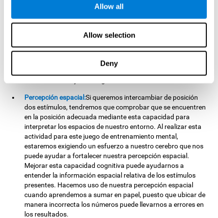
Memoria no verbal:
Recordar la localización de los diferentes
Allow all
grupos de estímulos puede ayudarnos a realizar jugadas
más elaboradas. Esto lo llevamos a cabo mediante nuestra
memoria no verbal. Practicando
Cruzafichas
es posible
Allow selection
favorecer el estado de esta capacidad cognitiva. Al entrenar
nuestra memoria no verbal con este juego, podría
resultarnos más sencillo memorizar información de carácter
Deny
visual. Hacemos uso de esta capacidad cognitiva cuando
estudiamos dibujos o imágenes relevantes.
Percepción espacial:
Si queremos intercambiar de posición
dos estímulos, tendremos que comprobar que se encuentren
en la posición adecuada mediante esta capacidad para
interpretar los espacios de nuestro entorno. Al realizar esta
actividad para este juego de entrenamiento mental,
estaremos exigiendo un esfuerzo a nuestro cerebro que nos
puede ayudar a fortalecer nuestra percepción espacial.
Mejorar esta capacidad cognitiva puede ayudarnos a
entender la información espacial relativa de los estímulos
presentes. Hacemos uso de nuestra percepción espacial
cuando aprendemos a sumar en papel, puesto que ubicar de
manera incorrecta los números puede llevarnos a errores en
los resultados.