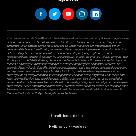
* Las evaluaciones de CogniFit están diseñadas para detectar alteraciones y deterioro cognitivo con
el fin de ofrecer a un médico información pertinente para diseñar una intervención terapéutica
apropiada. En un entorno clínico, los resultados de CogniFit (cuando son interpretados por un
profesional de la salud cualificado), se pueden utilizar como ayuda para determinar si un individuo
debe ser dirigido a una posterior evaluación neuropsicológica (por ejemplo, un examen
neuropsicológico completo). CogniFit no ofrece directamente un diagnóstico médico de ningún tipo.
Un diagnóstico de TDAH, dislexia, demencia o enfermedad similar sólo puede ser realizada por un
médico o psicólogo cualificado teniendo en cuenta una amplia gama de posibles factores. De
acuerdo al uso indicado, CogniFit no indica que esta herramienta sea o deba ser considerada como
un dispositivo médico certicado por la FDA. El producto puede ser utilizado para estudios de
investigación en cualquier campo de investigación relacionado con la cognición. Si se utiliza para
fines de investigación, todo uso del producto debe hacerse en los sujetos humanos apropiados
conforme al procedimiento dictado por el centro de investigación y será una obligación por parte del
investigador. Todas estas protecciones para el sujeto humano nunca no podrán ser, en ningún caso,
inferiores a las requeridas para cualquier sujeto de investigación en virtud de lo dispuesto en la
Sección 45 CFR 46 del Código de Regulaciones Federales.
Condiciones de Uso
Política de Privacidad