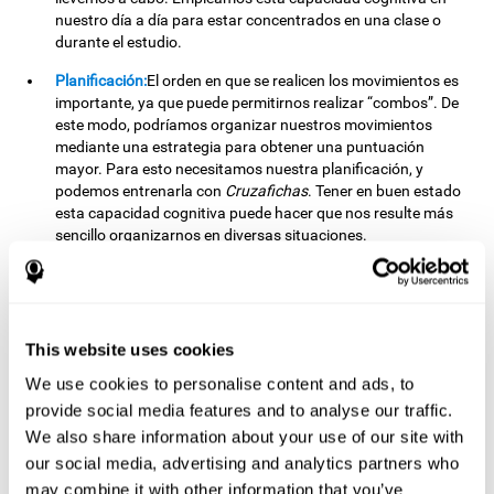
nuestro día a día para estar concentrados en una clase o
durante el estudio.
Planificación:
El orden en que se realicen los movimientos es
importante, ya que puede permitirnos realizar “combos”. De
este modo, podríamos organizar nuestros movimientos
mediante una estrategia para obtener una puntuación
mayor. Para esto necesitamos nuestra planificación, y
podemos entrenarla con
Cruzafichas
. Tener en buen estado
esta capacidad cognitiva puede hacer que nos resulte más
sencillo organizarnos en diversas situaciones.
Frecuentemente hacemos uso de nuestra planificación
cuando organizamos nuestros trabajos escolares o
universitarios: si nos planificamos bien, podemos
terminarlos con mayor facilidad.
This website uses cookies
Percepción visual:
Para unir los estímulos sin cometer
We use cookies to personalise content and ads, to
errores, necesitaremos distinguir correctamente las
diferencias entre ellas. Al estimular nuestra percepción visual
provide social media features and to analyse our traffic.
con este reto mental, es posible potenciar su estado. Una
We also share information about your use of our site with
buena percepción visual nos permite interpretar y distinguir
our social media, advertising and analytics partners who
correctamente los estímulos que nos rodean. Así, también
may combine it with other information that you’ve