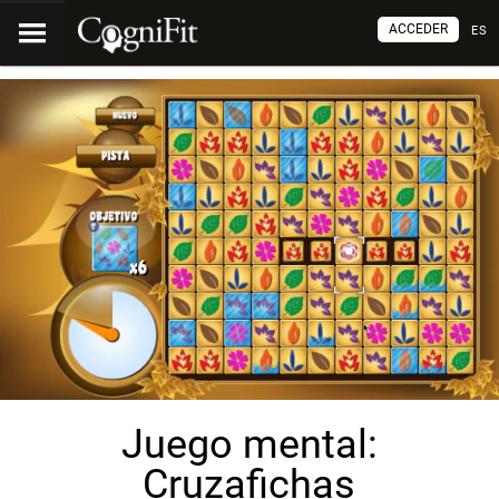
ACCEDER
ES
Juego mental:
Cruzafichas