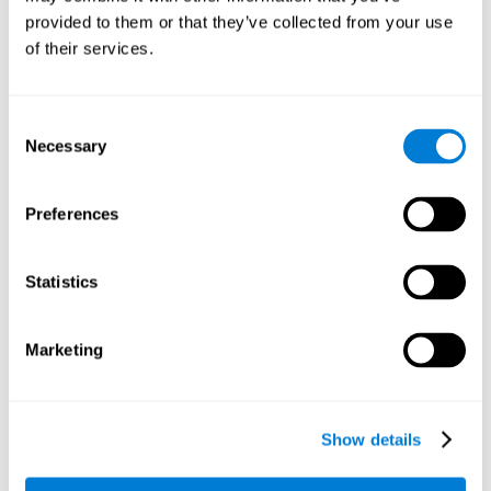
podríamos mejorar nuestro desempeño en actividades de
provided to them or that they’ve collected from your use
nuestro día a día que requieran de esta capacidad cognitiva,
como distinguir las diferentes letras en un texto.
of their services.
Otras capacidades cognitivas
relevantes son:
Consent
Necessary
Selection
Velocidad de procesamiento:
En este juego de entrenamiento
Preferences
cerebral el tiempo es limitado, por lo que deberemos ser
veloces a la hora de emparejar los estímulos. Además, el
panel cambia cada vez que combinamos un grupo de
Statistics
estímulos iguales, por lo que tenemos que procesar
constantemente una gran cantidad de datos cambiantes. Al
realizar este juego de entrenamiento mental es posible
estimular nuestra velocidad de procesamiento. Al
Marketing
estimularla mediante
Cruzafichas
, sería posible reducir el
tiempo que tardamos al dar respuesta a las preguntas o a
otros sucesos inesperados. Hacemos uso de nuestra
velocidad de procesamiento al pensar una respuesta para
Show details
una pregunta inesperada durante una presentación.