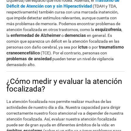
Trastorno de
izquierda) del espacio que nos rodea. Además, el
Déficit de Atención con y sin Hiperactividad
(TDAH y TDA,
respectivamente) también cursa con una marcada inatención,
que impide detectar estímulos relevantes, aunque cuenta con
más problemas de memoria. Podemos encontrar problemas de
esquizofrenia
atención focalizada en otros trastornos, como la
,
enfermedad de Alzheimer
demencias
la
o
en general. Es
común que aparezca un déficit en la atención focalizada en las
ictus
traumatismo
personas con daño cerebral, ya sea por
o por
craneoencefálico
(TCE). Por el contrario, personas con
problemas de ansiedad
pueden tener un nivel de vigilancia
demasiado alto.
¿Cómo medir y evaluar la atención
focalizada?
La atención focalizada nos permite realizar muchas de las
actividades de nuestro día a día. Nuestra capacidad para dirigir
correctamente nuestro foco atencional va a depender de nuestra
atención focalizada. Así, evaluar nuestra atención focalizada
puede ser de gran ayuda en diferentes ámbitos de la vida: en
ámbitos escolares
(saber si un niño va a tener problemas para