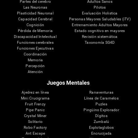
Partes del cerebro
Adultos Sanos
Las Neuronas
Pilotos
Plasticidad Neuronal
Evaluación Holistica
Capacidad Cerebral
Personas Mayores Saludables (iTV)
Cognición
Entrenamiento Adultos Mayores
Pérdida de Memoria
Estado cognitivo en mayores
Discapacidad Intelectual
Revisión sistemática
Funciones cerebrales
Taxonomía SG4D
Funciones Ejecutivas
Coordinación
Memoria
Percepción
Atención
Juegos Mentales
Ajedrez en línea
Ranaventuras
Mini Crucigrama
Línea de Caramelos
Fruit Frenzy
Puzles
Pipe Panic
Pingüino Explorador
Crystal Miner
Dígitos
Solitario
Zumbalú
Robo Factory
Explotaglobos
Ant Escape
Encrucijada