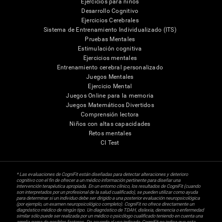
Ejercicios para niños
Desarrollo Cognitivo
Ejercicios Cerebrales
Sistema de Entrenamiento Individualizado (ITS)
Pruebas Mentales
Estimulación cognitiva
Ejercicios mentales
Entrenamiento cerebral personalizado
Juegos Mentales
Ejercicio Mental
Juegos Online para la memoria
Juegos Matemáticos Divertidos
Comprensión lectora
Niños con altas capacidades
Retos mentales
CI Test
* Las evaluaciones de CogniFit están diseñadas para detectar alteraciones y deterioro
cognitivo con el fin de ofrecer a un médico información pertinente para diseñar una
intervención terapéutica apropiada. En un entorno clínico, los resultados de CogniFit (cuando
son interpretados por un profesional de la salud cualificado), se pueden utilizar como ayuda
para determinar si un individuo debe ser dirigido a una posterior evaluación neuropsicológica
(por ejemplo, un examen neuropsicológico completo). CogniFit no ofrece directamente un
diagnóstico médico de ningún tipo. Un diagnóstico de TDAH, dislexia, demencia o enfermedad
similar sólo puede ser realizada por un médico o psicólogo cualificado teniendo en cuenta una
amplia gama de posibles factores. De acuerdo al uso indicado, CogniFit no indica que esta