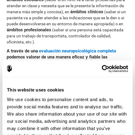
atender en clase y necesita que se le presente la información de
ámbitos clínicos
manera más simple y concisa), en
(saber si un
paciente va a poder atender a las indicaciones que se le den o si
puede desenvolverse en su entorno de manera apropiada) o en
ámbitos profesionales
(saber si una persona está capacitada
para un trabajo de transportista, controlador de calidad,
oficinista, etc.).
A través de una
evaluación neuropsicológica completa
podemos valorar de una manera eficaz y fiable las
diferentes habilidades cognitivas, como la atención
focalizada
CogniFit
. El test que ofrece
para evaluar la atención
focalizada está inspirada en los tests clásicos Continuous
Performance Test (CPT), Variables Of Attention (TOVA) y Hooper
Visual Organisation Task (VOT). Esta prueba ayuda a evaluar
This website uses cookies
otras alteraciones de conducta como la inquietud o la
We use cookies to personalise content and ads, to
impulsividad, la ansiedad y la inatención, entre otras. Además de
la atención focalizada, el test también mide inhibición y
provide social media features and to analyse our traffic.
flexibilidad cognitiva.
We also share information about your use of our site with
our social media, advertising and analytics partners who
Test de Celeridad REST-HECOOR
: Aparece en la pantalla un
cuadrado azul. Habrá que pulsar tan rápido como sea
may combine it with other information that you’ve
posible el botón situándose dentro del cuadrado. Cuantos