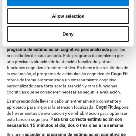
conexiones cerebrales de las estructuras implicadas en la
atención se fortalecerán. Así, cuando necesitemos centrar
Allow selection
nuestra atención, las conexiones serán más rápidas y eficientes,
mejorando nuestra atención focalizada.
CogniFit
está formado por un completo equipo de profesionales
Deny
especializados en el estudio de la plasticidad sináptica y
procesos de neurogénesis. Esto ha permitido la creación de un
programa de estimulación cognitiva personalizado
para las
necesidades de cada usuario. Este programa da comienzo por
una precisa evaluación de la atención focalizada y otras
funciones cognitivas fundamentales. En base a los resultados de
CogniFit
la evaluación, el programa de estimulación cognitiva de
ofrece de forma automatizada un entrenamiento cognitivo
personalizado para fortalecer la atención y otras funciones
cognitivas que se consideren necesarias según la evaluación.
Es imprescindible llevar a cabo un entrenamiento constante y
CogniFit
apropiado para mejorar la atención focalizada.
dispone
de herramientas de evaluación y de rehabilitación para optimizar
Para una correcta estimulación son
esta función cognitiva.
necesarios 15 minutos al día, dos o tres días a la semana
.
acceder al programa de estimulación cognitiva de
Se puede