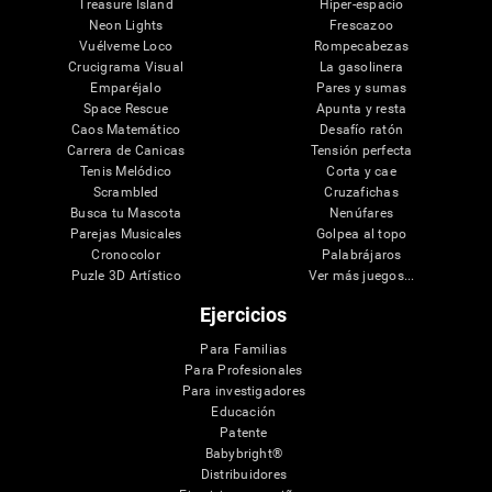
Treasure Island
Hiper-espacio
Neon Lights
Frescazoo
Vuélveme Loco
Rompecabezas
Crucigrama Visual
La gasolinera
Emparéjalo
Pares y sumas
Space Rescue
Apunta y resta
Caos Matemático
Desafío ratón
Carrera de Canicas
Tensión perfecta
Tenis Melódico
Corta y cae
Scrambled
Cruzafichas
Busca tu Mascota
Nenúfares
Parejas Musicales
Golpea al topo
Cronocolor
Palabrájaros
Puzle 3D Artístico
Ver más juegos...
Ejercicios
Para Familias
Para Profesionales
Para investigadores
Educación
Patente
Babybright®
Distribuidores