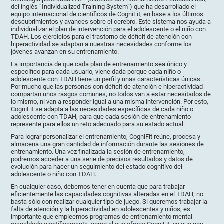
del inglés “Individualized Training System”) que ha desarrollado el
equipo internacional de científicos de CogniFit, en base a los últimos
descubrimientos y avances sobre el cerebro. Este sistema nos ayuda a
individualizar el plan de intervención para el adolescente o el niño con
TDAH. Los ejercicios para el trastorno de déficit de atención con
hiperactividad se adaptan a nuestras necesidades conforme los
jóvenes avanzan en su entrenamiento.
La importancia de que cada plan de entrenamiento sea único y
específico para cada usuario, viene dada porque cada niño o
adolescente con TDAH tiene un perfil y unas características únicas.
Por mucho que las personas con déficit de atención e hiperactividad
compartan unos rasgos comunes, no todos van a estar necesitados de
lo mismo, ni van a responder igual a una misma intervención. Por esto,
CogniFit se adapta a las necesidades específicas de cada niño o
adolescente con TDAH, para que cada sesión de entrenamiento
represente para ellos un reto adecuado para su estado actual.
Para lograr personalizar el entrenamiento, CogniFit reúne, procesa y
almacena una gran cantidad de información durante las sesiones de
entrenamiento. Una vez finalizada la sesión de entrenamiento,
podremos acceder a una serie de precisos resultados y datos de
evolución para hacer un seguimiento del estado cognitivo del
adolescente o niño con TDAH.
En cualquier caso, debemos tener en cuenta que para trabajar
eficientemente las capacidades cognitivas alteradas en el TDAH, no
basta sólo con realizar cualquier tipo de juego. Si queremos trabajar la
falta de atención y la hiperactividad en adolescentes y niños, es
importante que empleemos programas de entrenamiento mental