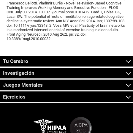
Francesco Bellotti, Vladimír Burěs - Novel Television-Based Cognitive
Training Improves Working Memory and Executive Function - PLOS
ONE July 03, 2014. 10.1371/journal.pone.0101472. Gard T, Hölzel BK,
Lazar SW. The potential effects of meditation on age-related cognitive
decline: a systematic review. Ann N Y Acad Sci. 2014 Jan; 1307:89-103.
doi: 10.1111/nyas.12348. 2. Voss MW et al. Plasticity of brain networks
in a randomized intervention trial of exercise training in older adults.
Front Aging Neurosci. 2010 Aug 26;2. pii: 32. doi:
10.3389/fnagi.2010.00032.
Tu Cerebro
Investigación
Juegos Mentales
Ejercicios