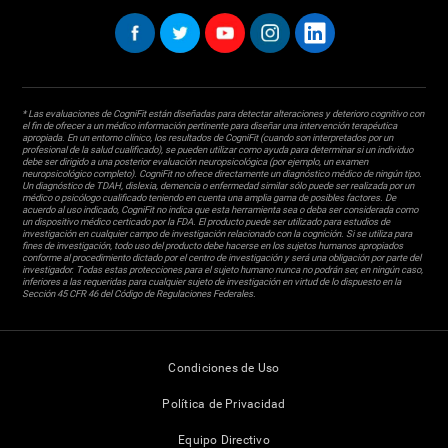
* Las evaluaciones de CogniFit están diseñadas para detectar alteraciones y deterioro cognitivo con
el fin de ofrecer a un médico información pertinente para diseñar una intervención terapéutica
apropiada. En un entorno clínico, los resultados de CogniFit (cuando son interpretados por un
profesional de la salud cualificado), se pueden utilizar como ayuda para determinar si un individuo
debe ser dirigido a una posterior evaluación neuropsicológica (por ejemplo, un examen
neuropsicológico completo). CogniFit no ofrece directamente un diagnóstico médico de ningún tipo.
Un diagnóstico de TDAH, dislexia, demencia o enfermedad similar sólo puede ser realizada por un
médico o psicólogo cualificado teniendo en cuenta una amplia gama de posibles factores. De
acuerdo al uso indicado, CogniFit no indica que esta herramienta sea o deba ser considerada como
un dispositivo médico certicado por la FDA. El producto puede ser utilizado para estudios de
investigación en cualquier campo de investigación relacionado con la cognición. Si se utiliza para
fines de investigación, todo uso del producto debe hacerse en los sujetos humanos apropiados
conforme al procedimiento dictado por el centro de investigación y será una obligación por parte del
investigador. Todas estas protecciones para el sujeto humano nunca no podrán ser, en ningún caso,
inferiores a las requeridas para cualquier sujeto de investigación en virtud de lo dispuesto en la
Sección 45 CFR 46 del Código de Regulaciones Federales.
Condiciones de Uso
Política de Privacidad
Equipo Directivo