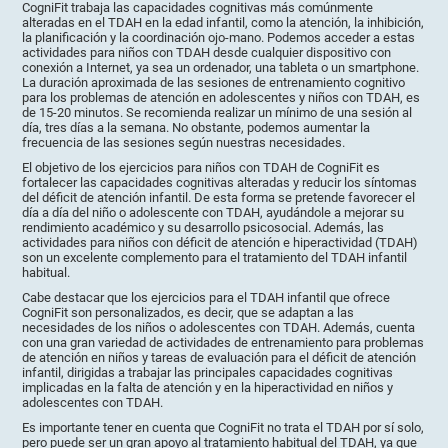
CogniFit trabaja las capacidades cognitivas más comúnmente
alteradas en el TDAH en la edad infantil, como la atención, la inhibición,
la planificación y la coordinación ojo-mano. Podemos acceder a estas
actividades para niños con TDAH desde cualquier dispositivo con
conexión a Internet, ya sea un ordenador, una tableta o un smartphone.
La duración aproximada de las sesiones de entrenamiento cognitivo
para los problemas de atención en adolescentes y niños con TDAH, es
de 15-20 minutos. Se recomienda realizar un mínimo de una sesión al
día, tres días a la semana. No obstante, podemos aumentar la
frecuencia de las sesiones según nuestras necesidades.
El objetivo de los ejercicios para niños con TDAH de CogniFit es
fortalecer las capacidades cognitivas alteradas y reducir los síntomas
del déficit de atención infantil. De esta forma se pretende favorecer el
día a día del niño o adolescente con TDAH, ayudándole a mejorar su
rendimiento académico y su desarrollo psicosocial. Además, las
actividades para niños con déficit de atención e hiperactividad (TDAH)
son un excelente complemento para el tratamiento del TDAH infantil
habitual.
Cabe destacar que los ejercicios para el TDAH infantil que ofrece
CogniFit son personalizados, es decir, que se adaptan a las
necesidades de los niños o adolescentes con TDAH. Además, cuenta
con una gran variedad de actividades de entrenamiento para problemas
de atención en niños y tareas de evaluación para el déficit de atención
infantil, dirigidas a trabajar las principales capacidades cognitivas
implicadas en la falta de atención y en la hiperactividad en niños y
adolescentes con TDAH.
Es importante tener en cuenta que CogniFit no trata el TDAH por sí solo,
pero puede ser un gran apoyo al tratamiento habitual del TDAH, ya que