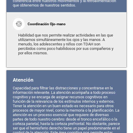
coherencia entre nuestros movimientos y la retroalimentación
que obtenemos de nuestros sentidos.
Coordinación Ojo-mano
Habilidad que nos permite realizar actividades en las que
utilizamos simultáneamente los ojos y las manos. A
menudo, los adolescentes y niños con TDAH son
percibidos como poco habilidosos por sus compañeros y
por ellos mismos.
Atención
Capacidad para filtrar las distracciones y concentrarse en la
información relevante. La atención acompaña a todo proceso
cognitivo y se encarga de asignar recursos cognitivos en
función de la relevancia de los estímulos internos y externos.
Tener la atención en un buen estado es necesario para otros
procesos de mayor nivel, como la memoria o la planificación. La
atención es un proceso esencial que requiere de diversas
partes de todo nuestro cerebro: desde el tronco encefálico o la
corteza parietal, hasta la corteza prefrontal. No obstante, parece
ser que el hemisferio derecho tiene un papel predominante en el
control de la atención. Este área cognitiva nos permite estar