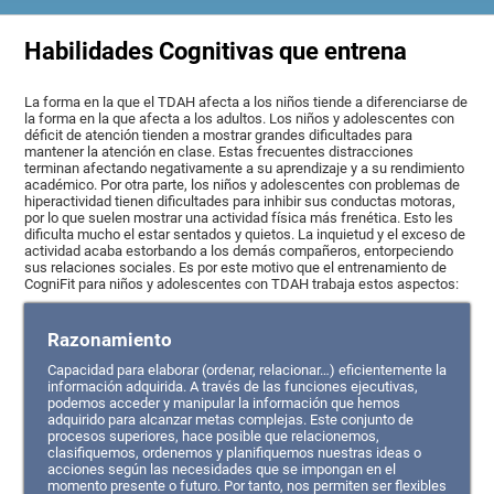
Habilidades Cognitivas que entrena
La forma en la que el TDAH afecta a los niños tiende a diferenciarse de
la forma en la que afecta a los adultos. Los niños y adolescentes con
déficit de atención tienden a mostrar grandes dificultades para
mantener la atención en clase. Estas frecuentes distracciones
terminan afectando negativamente a su aprendizaje y a su rendimiento
académico. Por otra parte, los niños y adolescentes con problemas de
hiperactividad tienen dificultades para inhibir sus conductas motoras,
por lo que suelen mostrar una actividad física más frenética. Esto les
dificulta mucho el estar sentados y quietos. La inquietud y el exceso de
actividad acaba estorbando a los demás compañeros, entorpeciendo
sus relaciones sociales. Es por este motivo que el entrenamiento de
CogniFit para niños y adolescentes con TDAH trabaja estos aspectos:
Razonamiento
Capacidad para elaborar (ordenar, relacionar…) eficientemente la
información adquirida. A través de las funciones ejecutivas,
podemos acceder y manipular la información que hemos
adquirido para alcanzar metas complejas. Este conjunto de
procesos superiores, hace posible que relacionemos,
clasifiquemos, ordenemos y planifiquemos nuestras ideas o
acciones según las necesidades que se impongan en el
momento presente o futuro. Por tanto, nos permiten ser flexibles