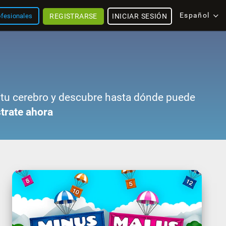
Español
REGISTRARSE
INICIAR SESIÓN
ofesionales
ta tu cerebro y descubre hasta dónde puede
trate ahora