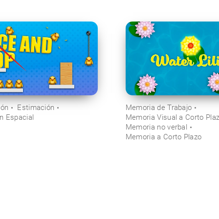
ión
Estimación
Memoria de Trabajo
n Espacial
Memoria Visual a Corto Pla
Memoria no verbal
Memoria a Corto Plazo