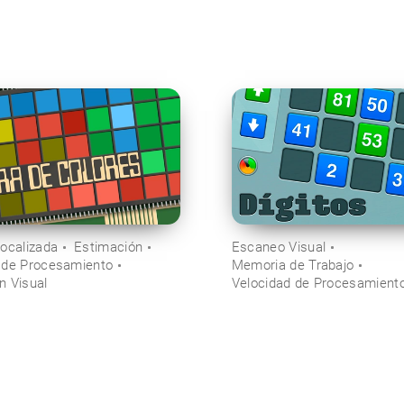
focalizada
Estimación
Escaneo Visual
 de Procesamiento
Memoria de Trabajo
n Visual
Velocidad de Procesamient