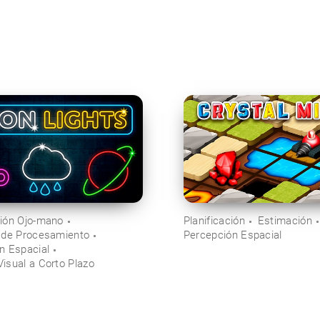
ión Ojo-mano
Planificación
Estimación
 de Procesamiento
Percepción Espacial
n Espacial
isual a Corto Plazo