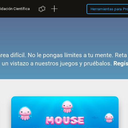
idación Científica
Herramientas para Pr
area difícil. No le pongas límites a tu mente. Re
 un vistazo a nuestros juegos y pruébalos.
Regís