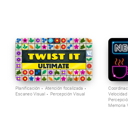
Planificación
Atención focalizada
Coordinac
Escaneo Visual
Percepción Visual
Velocidad
Percepció
Memoria V