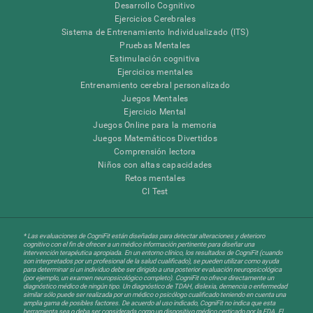
Desarrollo Cognitivo
Ejercicios Cerebrales
Sistema de Entrenamiento Individualizado (ITS)
Pruebas Mentales
Estimulación cognitiva
Ejercicios mentales
Entrenamiento cerebral personalizado
Juegos Mentales
Ejercicio Mental
Juegos Online para la memoria
Juegos Matemáticos Divertidos
Comprensión lectora
Niños con altas capacidades
Retos mentales
CI Test
* Las evaluaciones de CogniFit están diseñadas para detectar alteraciones y deterioro
cognitivo con el fin de ofrecer a un médico información pertinente para diseñar una
intervención terapéutica apropiada. En un entorno clínico, los resultados de CogniFit (cuando
son interpretados por un profesional de la salud cualificado), se pueden utilizar como ayuda
para determinar si un individuo debe ser dirigido a una posterior evaluación neuropsicológica
(por ejemplo, un examen neuropsicológico completo). CogniFit no ofrece directamente un
diagnóstico médico de ningún tipo. Un diagnóstico de TDAH, dislexia, demencia o enfermedad
similar sólo puede ser realizada por un médico o psicólogo cualificado teniendo en cuenta una
amplia gama de posibles factores. De acuerdo al uso indicado, CogniFit no indica que esta
herramienta sea o deba ser considerada como un dispositivo médico certicado por la FDA. El