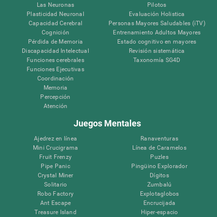
Las Neuronas
Pilotos
Plasticidad Neuronal
Evaluación Holistica
Capacidad Cerebral
Personas Mayores Saludables (iTV)
Cognición
Entrenamiento Adultos Mayores
Pérdida de Memoria
Estado cognitivo en mayores
Discapacidad Intelectual
Revisión sistemática
Funciones cerebrales
Taxonomía SG4D
Funciones Ejecutivas
Coordinación
Memoria
Percepción
Atención
Juegos Mentales
Ajedrez en línea
Ranaventuras
Mini Crucigrama
Línea de Caramelos
Fruit Frenzy
Puzles
Pipe Panic
Pingüino Explorador
Crystal Miner
Dígitos
Solitario
Zumbalú
Robo Factory
Explotaglobos
Ant Escape
Encrucijada
Treasure Island
Hiper-espacio