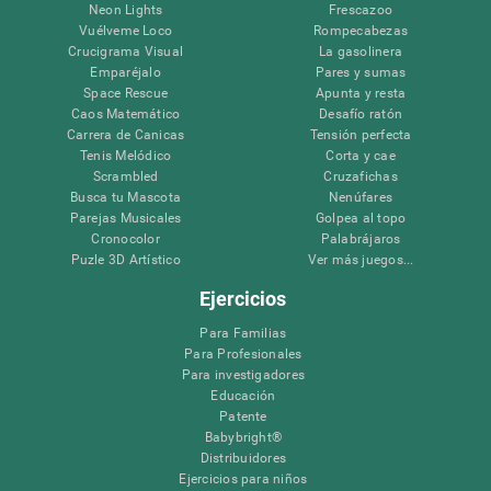
Neon Lights
Frescazoo
Vuélveme Loco
Rompecabezas
Crucigrama Visual
La gasolinera
Emparéjalo
Pares y sumas
Space Rescue
Apunta y resta
Caos Matemático
Desafío ratón
Carrera de Canicas
Tensión perfecta
Tenis Melódico
Corta y cae
Scrambled
Cruzafichas
Busca tu Mascota
Nenúfares
Parejas Musicales
Golpea al topo
Cronocolor
Palabrájaros
Puzle 3D Artístico
Ver más juegos...
Ejercicios
Para Familias
Para Profesionales
Para investigadores
Educación
Patente
Babybright®
Distribuidores
Ejercicios para niños