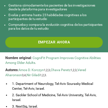
Gestiona cómodamente los pacientes de las investigaciones
desde la plataforma para investigadores
Evalúa y entrena hasta 23 habilidades cognitivas a los
participantes de tu estudio
Comprueba y compara la evolución cognitiva de los participantes
para los datos de tu estudio
EMPEZAR AHORA
Nombre original
:
CogniFit Program Improves Cognitive Abilities
Among Older Adults
.
Autores
:
Amos D. Korczyn
,
Chava Peretz
,
Vered
1,2,3
1,2,3
Aharonson
,
Nir Giladi
.
3,4
1,2,3
1. Department of Neurology, Tel-Aviv Sourasky Medical
Center, Tel-Aviv, Israel.
2. Sackler School of Medicine, Tel-Aviv University, Tel-Aviv,
Israel.
3. NextSig, Israel.