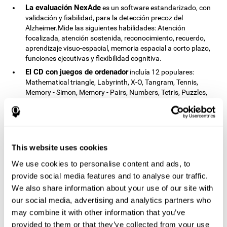
La evaluación NexAde
es un software estandarizado, con
validación y fiabilidad, para la detección precoz del
Alzheimer.Mide las siguientes habilidades: Atención
focalizada, atención sostenida, reconocimiento, recuerdo,
aprendizaje visuo-espacial, memoria espacial a corto plazo,
funciones ejecutivas y flexibilidad cognitiva.
El CD con juegos de ordenador
incluía 12 populares:
Mathematical triangle, Labyrinth, X-O, Tangram, Tennis,
Memory - Simon, Memory - Pairs, Numbers, Tetris, Puzzles,
Target practice, Snake.
CogniFit
es un programa de entrenamiento cognitivo que se
ajusta a las necesidades concretas del usuario. Las
actividades que mostraba el entrenamiento, por tanto,
variaba de un usuario a otro, así como la dificultad de las
This website uses cookies
actividades o la frecuencia con la que era presentada cada
We use cookies to personalise content and ads, to
una de ellas. Cuanto mayor sea la puntuación del usuario,
provide social media features and to analyse our traffic.
mayor será la dificultad de las actividades.
We also share information about your use of our site with
Resultados y conclusiones
our social media, advertising and analytics partners who
may combine it with other information that you’ve
La comparación de los resultados de las evaluaciones PRE y
provided to them or that they’ve collected from your use
ambos grupos habían mejorado su
POST mostró que