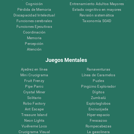
Cognición
Entrenamiento Adultos Mayores
Pérdida de Memoria
Estado cognitivo en mayores
Discapacidad Intelectual
Revisión sistemática
Funciones cerebrales
Taxonomía SG4D
Funciones Ejecutivas
Coordinación
Memoria
Percepción
Atención
Juegos Mentales
Ajedrez en línea
Ranaventuras
Mini Crucigrama
Línea de Caramelos
Fruit Frenzy
Puzles
Pipe Panic
Pingüino Explorador
Crystal Miner
Dígitos
Solitario
Zumbalú
Robo Factory
Explotaglobos
Ant Escape
Encrucijada
Treasure Island
Hiper-espacio
Neon Lights
Frescazoo
Vuélveme Loco
Rompecabezas
Crucigrama Visual
La gasolinera