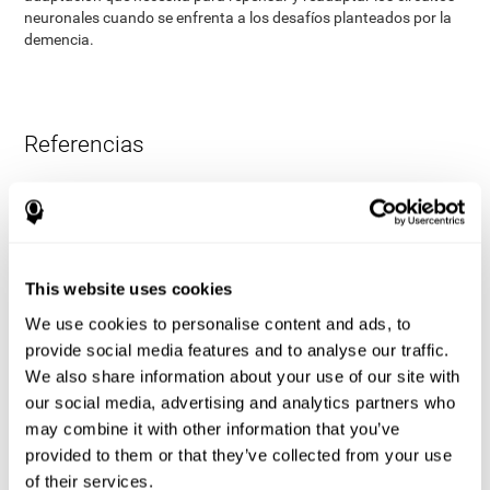
neuronales cuando se enfrenta a los desafíos planteados por la
demencia.
Referencias
James Siberski, Evelyn Shatil, Carol Siberski, Margie Eckroth-
Bucher, Aubrey French, Sara Horton, Rachel F. Loefflad, Phillip
Rouse. Computer-Based Cognitive Training for Individuals With
Intellectual and Developmental Disabilities: Pilot Study - The
American Journal of Alzheimer’s Disease & Other Dementias
This website uses cookies
2014; doi: 10.1177/1533317514539376
We use cookies to personalise content and ads, to
Korczyn dC, Peretz C, Aharonson V, et al. - El programa
provide social media features and to analyse our traffic.
informático de entrenamiento cognitivo CogniFit produce una
We also share information about your use of our site with
mejora mayor en el rendimiento cognitivo que los clásicos juegos
de ordenador: Estudio prospectivo, aleatorizado, doble ciego de
our social media, advertising and analytics partners who
intervención en los ancianos. Alzheimer y Demencia: El diario de
may combine it with other information that you’ve
la Asociación de Alzheimer de 2007, tres (3): S171.
provided to them or that they’ve collected from your use
Shatil E, Korczyn dC, Peretz C, et al. - Mejorar el rendimiento
of their services.