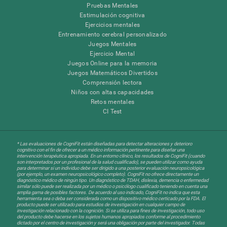
Pruebas Mentales
Estimulación cognitiva
Ejercicios mentales
Entrenamiento cerebral personalizado
Juegos Mentales
Ejercicio Mental
Juegos Online para la memoria
Juegos Matemáticos Divertidos
Comprensión lectora
Niños con altas capacidades
Retos mentales
CI Test
* Las evaluaciones de CogniFit están diseñadas para detectar alteraciones y deterioro
cognitivo con el fin de ofrecer a un médico información pertinente para diseñar una
intervención terapéutica apropiada. En un entorno clínico, los resultados de CogniFit (cuando
son interpretados por un profesional de la salud cualificado), se pueden utilizar como ayuda
para determinar si un individuo debe ser dirigido a una posterior evaluación neuropsicológica
(por ejemplo, un examen neuropsicológico completo). CogniFit no ofrece directamente un
diagnóstico médico de ningún tipo. Un diagnóstico de TDAH, dislexia, demencia o enfermedad
similar sólo puede ser realizada por un médico o psicólogo cualificado teniendo en cuenta una
amplia gama de posibles factores. De acuerdo al uso indicado, CogniFit no indica que esta
herramienta sea o deba ser considerada como un dispositivo médico certicado por la FDA. El
producto puede ser utilizado para estudios de investigación en cualquier campo de
investigación relacionado con la cognición. Si se utiliza para fines de investigación, todo uso
del producto debe hacerse en los sujetos humanos apropiados conforme al procedimiento
dictado por el centro de investigación y será una obligación por parte del investigador. Todas