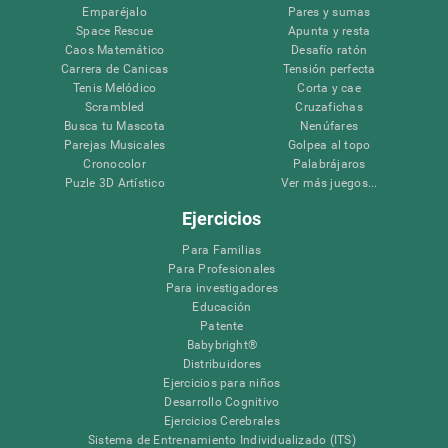
Emparéjalo
Pares y sumas
Space Rescue
Apunta y resta
Caos Matemático
Desafío ratón
Carrera de Canicas
Tensión perfecta
Tenis Melódico
Corta y cae
Scrambled
Cruzafichas
Busca tu Mascota
Nenúfares
Parejas Musicales
Golpea al topo
Cronocolor
Palabrájaros
Puzle 3D Artístico
Ver más juegos...
Ejercicios
Para Familias
Para Profesionales
Para investigadores
Educación
Patente
Babybright®
Distribuidores
Ejercicios para niños
Desarrollo Cognitivo
Ejercicios Cerebrales
Sistema de Entrenamiento Individualizado (ITS)