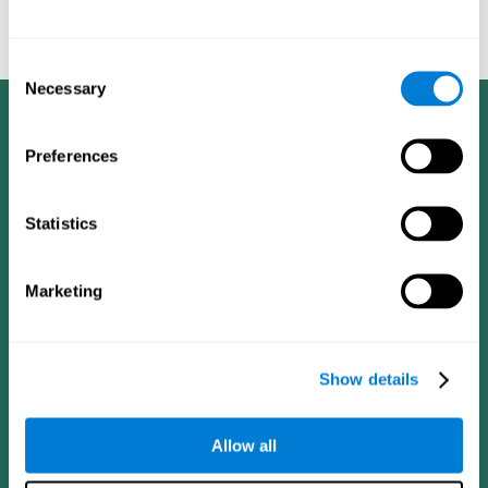
cognitivo en pacientes ancianos con entrenamiento cognitivo
computarizado - El Alzheimer y a Demencia: El diario de la
Asociación de Alzheimer de 2008, cuatro (4): T492.
Consent
Necessary
Selection
Preferences
Statistics
Marketing
Show details
Allow all
CogniFit App