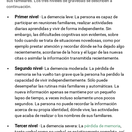
sus familiares. Los tres niveles de gravedad se describen a
continuación.
Primer nivel
- La demencia leve: La persona es capaz de
participar en reuniones familiares, realizar actividades
diarias aprendidas y vivir de forma independiente. Sin
embargo, las dificultades cognitivas son evidentes, sobre
todo cuando se trata de situaciones novedosas, como por
ejemplo prestar atención y recordar dónde se ha dejado algo
recientemente, acordarse de la hora y el lugar de las nuevas
citas o asimilar la información transmitida recientemente.
Segundo nivel
- La demencia moderada: La pérdida de
memoria se ha vuelto tan grave que la persona ha perdido la
capacidad de vivir independientemente. Sólo puede
desempeñar las rutinas más familiares y automáticas. La
nueva información apenas se mantiene por un pequeño
lapso de tiempo, a veces incluso solamente unos pocos
segundos. La persona no puede recordar la información
acerca de su propia identidad, dónde vive, las actividades
que acaba de realizar o los nombres de sus familiares.
Tercer nivel
- La demencia severa: La
pérdida de memoria
,
tanto verbal como no verbal, es prácticamente completa, así