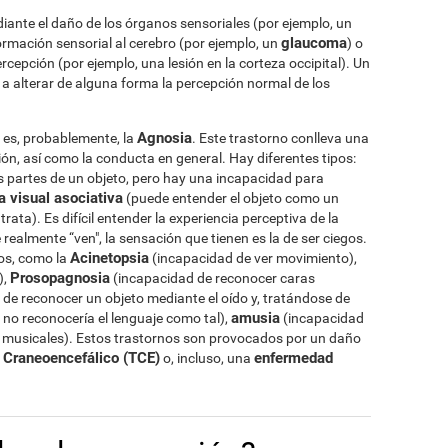
ante el daño de los órganos sensoriales (por ejemplo, un
glaucoma
nformación sensorial al cerebro (por ejemplo, un
) o
rcepción (por ejemplo, una lesión en la corteza occipital). Un
 a alterar de alguna forma la percepción normal de los
Agnosia
 es, probablemente, la
. Este trastorno conlleva una
pción, así como la conducta en general. Hay diferentes tipos:
s partes de un objeto, pero hay una incapacidad para
 visual asociativa
(puede entender el objeto como un
rata). Es difícil entender la experiencia perceptiva de la
ealmente “ven", la sensación que tienen es la de ser ciegos.
Acinetopsia
os, como la
(incapacidad de ver movimiento),
Prosopagnosia
),
(incapacidad de reconocer caras
de reconocer un objeto mediante el oído y, tratándose de
amusia
 no reconocería el lenguaje como tal),
(incapacidad
s musicales). Estos trastornos son provocados por un daño
Craneoencefálico (TCE)
enfermedad
o, incluso, una