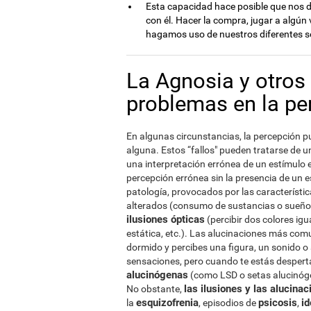
Esta capacidad hace posible que nos 
con él. Hacer la compra, jugar a algún
hagamos uso de nuestros diferentes s
La Agnosia y otros
problemas en la pe
En algunas circunstancias, la percepción pue
alguna. Estos “fallos" pueden tratarse de u
una interpretación errónea de un estímulo e
percepción errónea sin la presencia de un 
patología, provocados por las característic
alterados (consumo de sustancias o sueño),
ilusiones ópticas
(percibir dos colores ig
estática, etc.). Las alucinaciones más com
dormido y percibes una figura, un sonido o 
sensaciones, pero cuando te estás despert
alucinógenas
(como LSD o setas alucinóge
las ilusiones y las alucina
No obstante,
esquizofrenia
psicosis
id
la
, episodios de
,