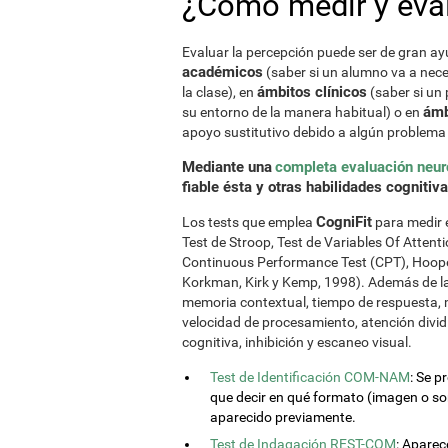
¿Cómo medir y eval
Evaluar la percepción puede ser de gran ay
académicos
(saber si un alumno va a nece
ámbitos clínicos
la clase), en
(saber si un 
ámb
su entorno de la manera habitual) o en
apoyo sustitutivo debido a algún problema 
Mediante una
completa evaluación neur
fiable ésta y otras habilidades cognitiv
CogniFit
Los tests que emplea
para medir e
Test de Stroop, Test de Variables Of Atten
Continuous Performance Test (CPT), Hooper
Korkman, Kirk y Kemp, 1998). Además de la
memoria contextual, tiempo de respuesta, 
velocidad de procesamiento, atención dividi
cognitiva, inhibición y escaneo visual.
Test de Identificación COM-NAM
: Se 
que decir en qué formato (imagen o soni
aparecido previamente.
Test de Indagación REST-COM
: Aparec