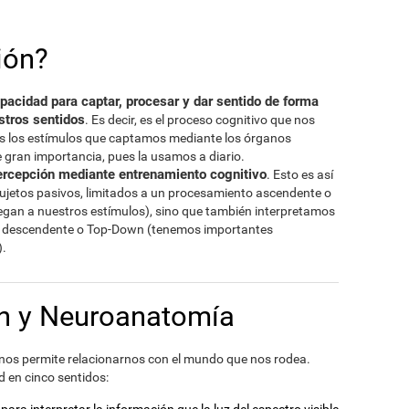
ión?
pacidad para captar, procesar y dar sentido de forma
stros sentidos
. Es decir, es el proceso cognitivo que nos
vés los estímulos que captamos mediante los órganos
e gran importancia, pues la usamos a diario.
ercepción mediante entrenamiento cognitivo
. Esto es así
ujetos pasivos, limitados a un procesamiento ascendente o
egan a nuestros estímulos), sino que también interpretamos
o descendente o Top-Down (tenemos importantes
).
ón y Neuroanatomía
nos permite relacionarnos con el mundo que nos rodea.
d en cinco sentidos:
para interpretar la información que la luz del espectro visible