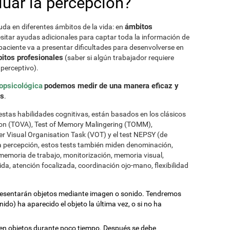
uar la percepción?
ámbitos
uda en diferentes ámbitos de la vida: en
sitar ayudas adicionales para captar toda la información de
paciente va a presentar dificultades para desenvolverse en
itos profesionales
(saber si algún trabajador requiere
perceptivo).
opsicológica
podemos medir de una manera eficaz y
as
.
stas habilidades cognitivas, están basados en los clásicos
tion (TOVA), Test of Memory Malingering (TOMM),
 Visual Organisation Task (VOT) y el test NEPSY (de
 percepción, estos tests también miden denominación,
memoria de trabajo, monitorización, memoria visual,
da, atención focalizada, coordinación ojo-mano, flexibilidad
presentarán objetos mediante imagen o sonido. Tendremos
do) ha aparecido el objeto la última vez, o si no ha
en objetos durante poco tiempo. Después se debe