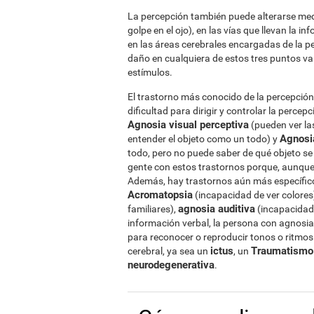
La percepción también puede alterarse medi
golpe en el ojo), en las vías que llevan la i
en las áreas cerebrales encargadas de la pe
daño en cualquiera de estos tres puntos va
estímulos.
El trastorno más conocido de la percepción
dificultad para dirigir y controlar la perce
Agnosia visual perceptiva
(pueden ver la
Agnosia
entender el objeto como un todo) y
todo, pero no puede saber de qué objeto se t
gente con estos trastornos porque, aunque r
Además, hay trastornos aún más específic
Acromatopsia
(incapacidad de ver colores
agnosia auditiva
familiares),
(incapacidad 
información verbal, la persona con agnosia
para reconocer o reproducir tonos o ritmo
ictus
Traumatismo 
cerebral, ya sea un
, un
neurodegenerativa
.