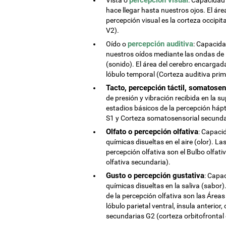
hace llegar hasta nuestros ojos. El áre
percepción visual es la corteza occipit
V2).
percepción auditiva
Oído o
: Capacida
nuestros oídos mediante las ondas de l
(sonido). El área del cerebro encargada
lóbulo temporal (Corteza auditiva pri
Tacto, percepción táctil, somatosen
de presión y vibración recibida en la su
estadios básicos de la percepción hápt
S1 y Corteza somatosensorial secunda
Olfato o percepción olfativa
: Capaci
químicas disueltas en el aire (olor). L
percepción olfativa son el Bulbo olfati
olfativa secundaria).
Gusto o percepción gustativa
: Capa
químicas disueltas en la saliva (sabor
de la percepción olfativa son las Áreas
lóbulo parietal ventral, ínsula anterior
secundarias G2 (corteza orbitofrontal 