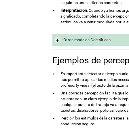
seguimos unos criterios concretos.
Interpretación
: Cuando ya hemos orga
significado, completando la percepción
estímulos va a venir modulada por la e
Otros modelos Gestálticos
Ejemplos de perce
Es importante detectar a tiempo cualq
nos permitirá aplicar los medios necesa
profesor)y visual (el texto de la pizarra
Una correcta percepción facilita que l
artistas son un claro ejemplo de la im
cualquier puesto de trabajo va a requ
taxistas, diseñadores, policías, cajeros,
Percibir los estímulos de la carretera,
conducción segura.