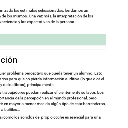
nizado los estímulos seleccionados, les damos un
 de los mismos. Una vez más, la interpretación de los
xperiencia y las expectativas de la persona.
pción
uier problema perceptivo que pueda tener un alumno. Esto
rios para que no pierda información auditiva (lo que dice el
 y de los libros), principalmente.
os trabajadores puedan realizar eficientemente su labor. Los
portancia de la percepción en el mundo profesional, pero
erir en mayor o menor medida algún tipo de esta:barrenderos,
 albañiles...
 así como los sonidos del propio coche es esencial para una