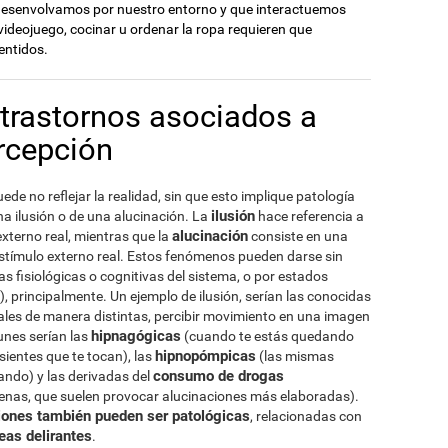
desenvolvamos por nuestro entorno y que interactuemos
 videojuego, cocinar u ordenar la ropa requieren que
entidos.
 trastornos asociados a
rcepción
de no reflejar la realidad, sin que esto implique patología
ilusión
na ilusión o de una alucinación. La
hace referencia a
alucinación
xterno real, mientras que la
consiste en una
estímulo externo real. Estos fenómenos pueden darse sin
as fisiológicas o cognitivas del sistema, o por estados
 principalmente. Un ejemplo de ilusión, serían las conocidas
uales de manera distintas, percibir movimiento en una imagen
hipnagógicas
unes serían las
(cuando te estás quedando
hipnopómpicas
sientes que te tocan), las
(las mismas
consumo de drogas
ando) y las derivadas del
nas, que suelen provocar alucinaciones más elaboradas).
ciones también pueden ser patológicas
, relacionadas con
eas delirantes
.