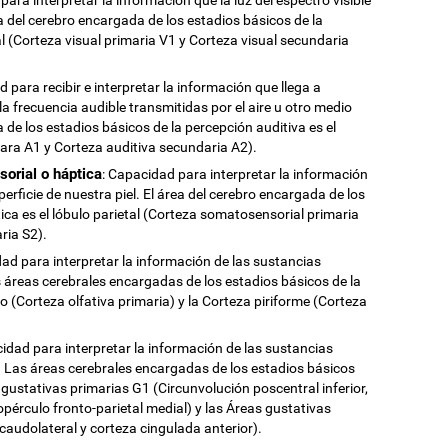
a del cerebro encargada de los estadios básicos de la
al (Corteza visual primaria V1 y Corteza visual secundaria
d para recibir e interpretar la información que llega a
a frecuencia audible transmitidas por el aire u otro medio
 de los estadios básicos de la percepción auditiva es el
mara A1 y Corteza auditiva secundaria A2).
sorial o háptica
: Capacidad para interpretar la información
perficie de nuestra piel. El área del cerebro encargada de los
ica es el lóbulo parietal (Corteza somatosensorial primaria
ria S2).
dad para interpretar la información de las sustancias
as áreas cerebrales encargadas de los estadios básicos de la
vo (Corteza olfativa primaria) y la Corteza piriforme (Corteza
cidad para interpretar la información de las sustancias
). Las áreas cerebrales encargadas de los estadios básicos
 gustativas primarias G1 (Circunvolución poscentral inferior,
, opérculo fronto-parietal medial) y las Áreas gustativas
caudolateral y corteza cingulada anterior).