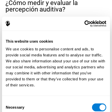
¿Cómo medir y evaluar la
percepción auditiva?
La percepción auditiva nos permite realizar muchas de las
actividades de nuestro día a día. Nuestra capacidad para
desenvolvernos cómodamente por nuestro entorno está muy
relacionada con una buena percepción auditiva. Así, evaluar
nuestra percepción auditiva puede ser de gran ayuda en
This website uses cookies
ámbitos escolares
diferentes ámbitos de la vida: en
(saber si un
We use cookies to personalise content and ads, to
niño necesita apoyo visual en las clases o si sus problemas de
provide social media features and to analyse our traffic.
comprensión vienen dados por una mala percepción auditiva), en
ámbitos médicos
(saber si un paciente comprende
We also share information about your use of our site with
correctamente las indicaciones que se le dan y si se puede
our social media, advertising and analytics partners who
ámbitos
desenvolver correctamente por su entorno diario) o en
may combine it with other information that you’ve
profesionales
(saber si un empleado va poder comunicarse bien
provided to them or that they’ve collected from your use
tanto dentro de la empresa como cara al público, o si necesita
of their services.
adaptaciones).
evaluación neuropsicológica completa
Mediante una
es
posible valorar de una manera eficaz y fiable una serie de
Consent
funciones cognitivas, como la percepción auditiva. Los tests que
Necessary
ofrece CogniFit para evaluar la percepción auditiva están
Selection