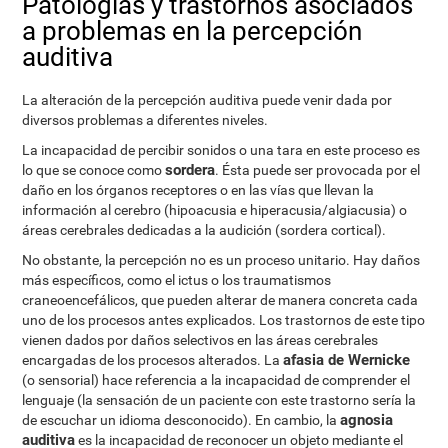
Patologías y trastornos asociados
a problemas en la percepción
auditiva
La alteración de la percepción auditiva puede venir dada por
diversos problemas a diferentes niveles.
La incapacidad de percibir sonidos o una tara en este proceso es
sordera
lo que se conoce como
. Ésta puede ser provocada por el
daño en los órganos receptores o en las vías que llevan la
información al cerebro (hipoacusia e hiperacusia/algiacusia) o
áreas cerebrales dedicadas a la audición (sordera cortical).
No obstante, la percepción no es un proceso unitario. Hay daños
más específicos, como el ictus o los traumatismos
craneoencefálicos, que pueden alterar de manera concreta cada
uno de los procesos antes explicados. Los trastornos de este tipo
vienen dados por daños selectivos en las áreas cerebrales
afasia de Wernicke
encargadas de los procesos alterados. La
(o sensorial) hace referencia a la incapacidad de comprender el
lenguaje (la sensación de un paciente con este trastorno sería la
agnosia
de escuchar un idioma desconocido). En cambio, la
auditiva
es la incapacidad de reconocer un objeto mediante el