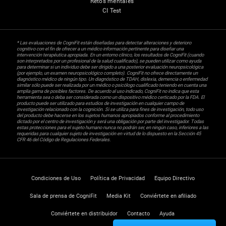
Retos mentales
CI Test
* Las evaluaciones de CogniFit están diseñadas para detectar alteraciones y deterioro
cognitivo con el fin de ofrecer a un médico información pertinente para diseñar una
intervención terapéutica apropiada. En un entorno clínico, los resultados de CogniFit (cuando
son interpretados por un profesional de la salud cualificado), se pueden utilizar como ayuda
para determinar si un individuo debe ser dirigido a una posterior evaluación neuropsicológica
(por ejemplo, un examen neuropsicológico completo). CogniFit no ofrece directamente un
diagnóstico médico de ningún tipo. Un diagnóstico de TDAH, dislexia, demencia o enfermedad
similar sólo puede ser realizada por un médico o psicólogo cualificado teniendo en cuenta una
amplia gama de posibles factores. De acuerdo al uso indicado, CogniFit no indica que esta
herramienta sea o deba ser considerada como un dispositivo médico certicado por la FDA. El
producto puede ser utilizado para estudios de investigación en cualquier campo de
investigación relacionado con la cognición. Si se utiliza para fines de investigación, todo uso
del producto debe hacerse en los sujetos humanos apropiados conforme al procedimiento
dictado por el centro de investigación y será una obligación por parte del investigador. Todas
estas protecciones para el sujeto humano nunca no podrán ser, en ningún caso, inferiores a las
requeridas para cualquier sujeto de investigación en virtud de lo dispuesto en la Sección 45
CFR 46 del Código de Regulaciones Federales.
Condiciones de Uso
Política de Privacidad
Equipo Directivo
Sala de prensa de CogniFit
Media Kit
Conviértete en afiliado
Conviértete en distribuidor
Contacto
Ayuda