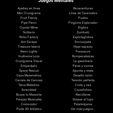
Juegos Mentales
Ajedrez en línea
Ranaventuras
Mini Crucigrama
Línea de Caramelos
Fruit Frenzy
Puzles
Pipe Panic
Pingüino Explorador
Crystal Miner
Dígitos
Solitario
Zumbalú
Robo Factory
Explotaglobos
Ant Escape
Encrucijada
Treasure Island
Hiper-espacio
Neon Lights
Frescazoo
Vuélveme Loco
Rompecabezas
Crucigrama Visual
La gasolinera
Emparéjalo
Pares y sumas
Space Rescue
Apunta y resta
Caos Matemático
Desafío ratón
Carrera de Canicas
Tensión perfecta
Tenis Melódico
Corta y cae
Scrambled
Cruzafichas
Busca tu Mascota
Nenúfares
Parejas Musicales
Golpea al topo
Cronocolor
Palabrájaros
Puzle 3D Artístico
Ver más juegos...