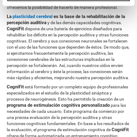
pueden ser entrenadas para mejorar su rendimiento. En CogniFit
ofrecemos la posibilidad de hacerlo de manera profesional.
La
plasticidad cerebral
es la base de la rehabilitación de la
percepción auditiva
y de las demás capacidades cognitivas.
CogniFit
dispone de una batería de ejercicios diseñados para
rehabilitar los déficits en la percepción auditiva y otras funciones
cognitivas. El cerebro y sus conexiones neuronales se fortalecen
con el uso de las funciones que dependen de éstos. De modo que,
si ejercitamos frecuentemente la percepción auditiva, las
conexiones cerebrales de las estructuras implicadas en la
percepción se fortalecerán. Así, cuando nuestros oídos envíen
información al cerebro y éste la procese, las conexiones serán
más rápidas y eficientes, mejorando nuestra percepción auditiva.
CogniFit
está formado por un completo equipo de profesionales
especializados en el estudio de la plasticidad sináptica y
procesos de neurogénesis. Esto ha permitido la creación de un
programa de estimulación cognitiva personalizado
para las
necesidades de cada usuario. Este programa da comienzo por
una precisa evaluación de la percepción auditiva y otras
funciones cognitivas fundamentales. En base a los resultados de
CogniFit
la evaluación, el programa de estimulación cognitiva de
ofrece de forma automatizada un entrenamiento cognitivo