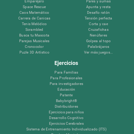
Emparéjalo
Pares y sumas
Space Rescue
Apunta y resta
Caos Matemático
Desafío ratón
Carrera de Canicas
Tensión perfecta
Tenis Melódico
Corta y cae
Scrambled
Cruzafichas
Busca tu Mascota
Nenúfares
Parejas Musicales
Golpea al topo
Cronocolor
Palabrájaros
Puzle 3D Artístico
Ver más juegos...
Ejercicios
Para Familias
Para Profesionales
Para investigadores
Educación
Patente
Babybright®
Distribuidores
Ejercicios para niños
Desarrollo Cognitivo
Ejercicios Cerebrales
Sistema de Entrenamiento Individualizado (ITS)