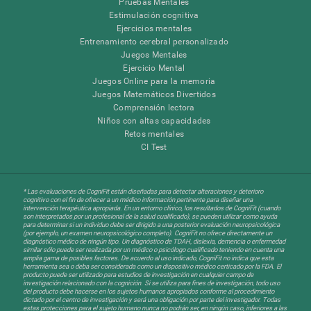
Pruebas Mentales
Estimulación cognitiva
Ejercicios mentales
Entrenamiento cerebral personalizado
Juegos Mentales
Ejercicio Mental
Juegos Online para la memoria
Juegos Matemáticos Divertidos
Comprensión lectora
Niños con altas capacidades
Retos mentales
CI Test
* Las evaluaciones de CogniFit están diseñadas para detectar alteraciones y deterioro
cognitivo con el fin de ofrecer a un médico información pertinente para diseñar una
intervención terapéutica apropiada. En un entorno clínico, los resultados de CogniFit (cuando
son interpretados por un profesional de la salud cualificado), se pueden utilizar como ayuda
para determinar si un individuo debe ser dirigido a una posterior evaluación neuropsicológica
(por ejemplo, un examen neuropsicológico completo). CogniFit no ofrece directamente un
diagnóstico médico de ningún tipo. Un diagnóstico de TDAH, dislexia, demencia o enfermedad
similar sólo puede ser realizada por un médico o psicólogo cualificado teniendo en cuenta una
amplia gama de posibles factores. De acuerdo al uso indicado, CogniFit no indica que esta
herramienta sea o deba ser considerada como un dispositivo médico certicado por la FDA. El
producto puede ser utilizado para estudios de investigación en cualquier campo de
investigación relacionado con la cognición. Si se utiliza para fines de investigación, todo uso
del producto debe hacerse en los sujetos humanos apropiados conforme al procedimiento
dictado por el centro de investigación y será una obligación por parte del investigador. Todas
estas protecciones para el sujeto humano nunca no podrán ser, en ningún caso, inferiores a las