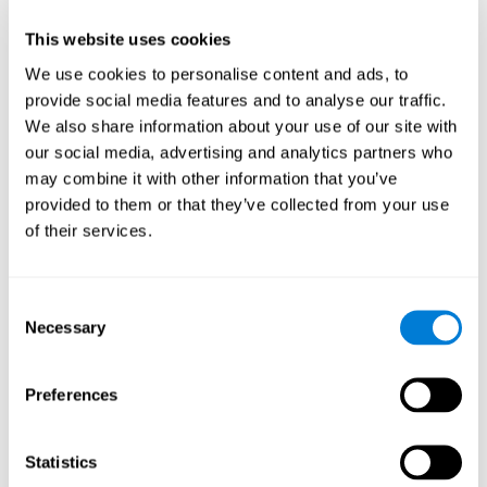
dicho estímulo, la suavidad de movimiento, complejo de
coordinación ojo-mano, coordinación mano-mano y
This website uses cookies
coordinación ojo-pie.
We use cookies to personalise content and ads, to
provide social media features and to analyse our traffic.
Se crea una base de datos donde todos los resultados de
We also share information about your use of our site with
los análisis permanecerán almacenados.
our social media, advertising and analytics partners who
may combine it with other information that you’ve
Se crea un dispositivo de entrada de movimiento y un
dispositivo de salida que proporciona un estímulo.
provided to them or that they’ve collected from your use
of their services.
Existe un analizador que analiza los datos de dicho
dispositivo de entrada y el diagnóstico de los niveles
cognitivos, además de una unidad de cálculo que asigna
Consent
tareas al usuario. En esas tareas se pretende entrenar los
Necessary
Selection
niveles cognitivos del usuario.
A partir de las habilidades cognitivas, se determinará el nivel
Preferences
cognitivo del usuario.
C) Entrenamiento Personalizado basado en los resultados
Statistics
de la evaluación.