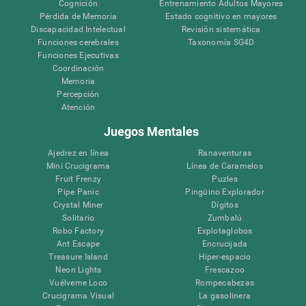
Cognición
Entrenamiento Adultos Mayores
Pérdida de Memoria
Estado cognitivo en mayores
Discapacidad Intelectual
Revisión sistemática
Funciones cerebrales
Taxonomía SG4D
Funciones Ejecutivas
Coordinación
Memoria
Percepción
Atención
Juegos Mentales
Ajedrez en línea
Ranaventuras
Mini Crucigrama
Línea de Caramelos
Fruit Frenzy
Puzles
Pipe Panic
Pingüino Explorador
Crystal Miner
Dígitos
Solitario
Zumbalú
Robo Factory
Explotaglobos
Ant Escape
Encrucijada
Treasure Island
Hiper-espacio
Neon Lights
Frescazoo
Vuélveme Loco
Rompecabezas
Crucigrama Visual
La gasolinera