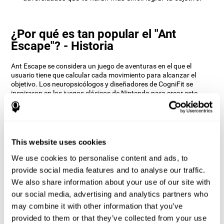
¿Por qué es tan popular el "Ant
Escape"? - Historia
Ant Escape se considera un juego de aventuras en el que el
usuario tiene que calcular cada movimiento para alcanzar el
objetivo. Los neuropsicólogos y diseñadores de CogniFit se
inspiraron en los juegos clásicos de Nintendo para crear este
juego. El usuario tiene que pensar de manera diferente y calcular
cada movimiento lo más rápido posible para llegar al hormiguero.
Prepárate para probar uno de los juegos más divertidos de
CogniFit, lleno de obstáculos y desafíos.
This website uses cookies
¿Cómo mejora el juego mental "Ant
Escape" mis habilidades cognitivas?
We use cookies to personalise content and ads, to
provide social media features and to analyse our traffic.
Jugar a Ant Escape estimula un patrón de activación neural
We also share information about your use of our site with
específico. Repetir y entrenar de manera consistente este patrón,
our social media, advertising and analytics partners who
puede ayudar a crear nuevas sinapsis, y a que los circuitos
neuronales se reorganicen y recuperen funciones cognitivas
may combine it with other information that you’ve
debilitadas o dañadas.
provided to them or that they’ve collected from your use