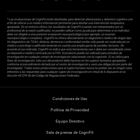
* Las evaluaciones de CogniFit están diseñadas para detectar alteraciones y deterioro cognitivo con
el fin de ofrecer a un médico información pertinente para diseñar una intervención terapéutica
apropiada. En un entorno clínico, los resultados de CogniFit (cuando son interpretados por un
profesional de la salud cualificado), se pueden utilizar como ayuda para determinar si un individuo
debe ser dirigido a una posterior evaluación neuropsicológica (por ejemplo, un examen
neuropsicológico completo). CogniFit no ofrece directamente un diagnóstico médico de ningún tipo.
Un diagnóstico de TDAH, dislexia, demencia o enfermedad similar sólo puede ser realizada por un
médico o psicólogo cualificado teniendo en cuenta una amplia gama de posibles factores. De
acuerdo al uso indicado, CogniFit no indica que esta herramienta sea o deba ser considerada como
un dispositivo médico certicado por la FDA. El producto puede ser utilizado para estudios de
investigación en cualquier campo de investigación relacionado con la cognición. Si se utiliza para
fines de investigación, todo uso del producto debe hacerse en los sujetos humanos apropiados
conforme al procedimiento dictado por el centro de investigación y será una obligación por parte del
investigador. Todas estas protecciones para el sujeto humano nunca no podrán ser, en ningún caso,
inferiores a las requeridas para cualquier sujeto de investigación en virtud de lo dispuesto en la
Sección 45 CFR 46 del Código de Regulaciones Federales.
Condiciones de Uso
Política de Privacidad
Equipo Directivo
Sala de prensa de CogniFit