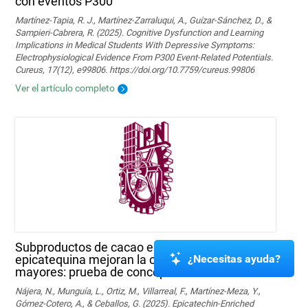
con eventos P300
Martínez-Tapia, R. J., Martínez-Zarraluqui, A., Guízar-Sánchez, D., &
Sampieri-Cabrera, R. (2025). Cognitive Dysfunction and Learning
Implications in Medical Students With Depressive Symptoms:
Electrophysiological Evidence From P300 Event-Related Potentials.
Cureus, 17(12), e99806. https://doi.org/10.7759/cureus.99806
Ver el artículo completo
Subproductos de cacao enriquecidos con
¿Necesitas ayuda?
epicatequina mejoran la cognición en sujetos
mayores: prueba de concepto
Nájera, N., Munguía, L., Ortiz, M., Villarreal, F., Martínez-Meza, Y.,
Gómez-Cotero, A., & Ceballos, G. (2025). Epicatechin-Enriched