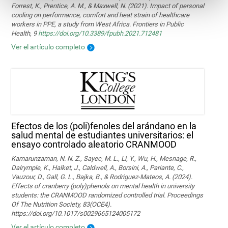
Forrest, K., Prentice, A. M., & Maxwell, N. (2021). Impact of personal
cooling on performance, comfort and heat strain of healthcare
workers in PPE, a study from West Africa. Frontiers in Public
Health, 9
https://doi.org/10.3389/fpubh.2021.712481
Ver el artículo completo
Efectos de los (poli)fenoles del arándano en la
salud mental de estudiantes universitarios: el
ensayo controlado aleatorio CRANMOOD
Kamarunzaman, N. N. Z., Sayec, M. L., Li, Y., Wu, H., Mesnage, R.,
Dalrymple, K., Halket, J., Caldwell, A., Borsini, A., Pariante, C.,
Vauzour, D., Gall, G. L., Bajka, B., & Rodriguez-Mateos, A. (2024).
Effects of cranberry (poly)phenols on mental health in university
students: the CRANMOOD randomized controlled trial. Proceedings
Of The Nutrition Society, 83(OCE4).
https://doi.org/10.1017/s0029665124005172
Ver el artículo completo