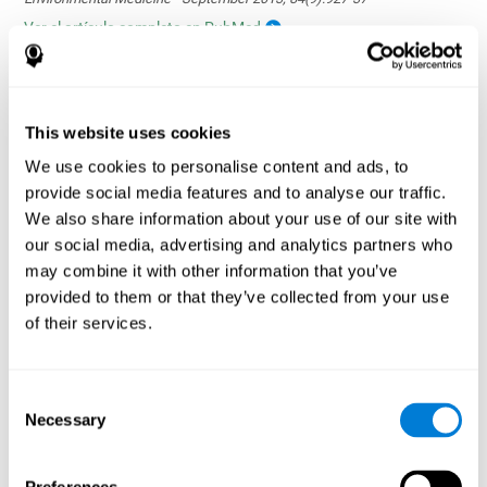
Ver el artículo completo en PubMed
This website uses cookies
We use cookies to personalise content and ads, to
provide social media features and to analyse our traffic.
La influencia de los hábitos saludables en las
funciones cognitivas en un grupo de pacientes
We also share information about your use of our site with
en hemodiálisis
our social media, advertising and analytics partners who
Olczyk, P., Jerzak, P., Letachowicz, K., Gołębiowski, T., Krajewska,
may combine it with other information that you’ve
M., & Kusztal, M. (2023). The Influence of Healthy Habits on
provided to them or that they’ve collected from your use
Cognitive Functions in a Group of Hemodialysis Patients. Journal
of their services.
Of Clinical Medicine, 12(5), 2042.
https://doi.org/10.3390/jcm12052042
Ver el artículo completo
Consent
Necessary
Selection