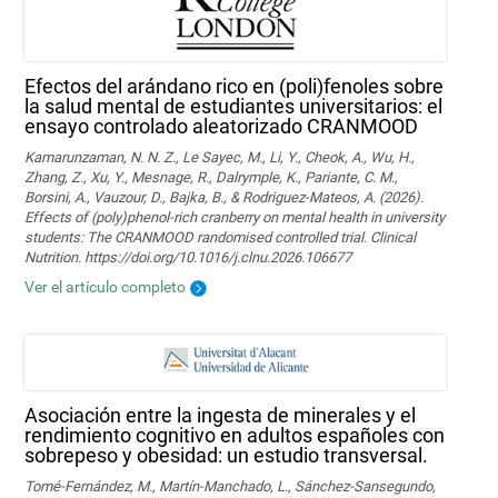
Efectos del arándano rico en (poli)fenoles sobre
la salud mental de estudiantes universitarios: el
ensayo controlado aleatorizado CRANMOOD
Kamarunzaman, N. N. Z., Le Sayec, M., Li, Y., Cheok, A., Wu, H.,
Zhang, Z., Xu, Y., Mesnage, R., Dalrymple, K., Pariante, C. M.,
Borsini, A., Vauzour, D., Bajka, B., & Rodriguez-Mateos, A. (2026).
Effects of (poly)phenol-rich cranberry on mental health in university
students: The CRANMOOD randomised controlled trial. Clinical
Nutrition. https://doi.org/10.1016/j.clnu.2026.106677
Ver el artículo completo
Asociación entre la ingesta de minerales y el
rendimiento cognitivo en adultos españoles con
sobrepeso y obesidad: un estudio transversal.
Tomé-Fernández, M., Martín-Manchado, L., Sánchez-Sansegundo,