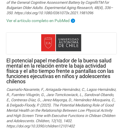
of the General Cognitive Assessment Battery by CognifitTM for
Bulgarian Older Adults. Experimental Aging Research, 48(4), 336–
350. https://doi.org/10.1080/0361073x.2021.1981096
Ver el artículo completo en PubMed
El potencial papel mediador de la buena salud
mental en la relación entre la baja actividad
física y el alto tiempo frente a pantallas con las
funciones ejecutivas en niños y adolescentes
chilenos
Caamaño-Navarrete, F., Arriagada-Hernández, C., Lagos-Hernández,
R., Fuentes-Vilugrón, G., Jara-Tomckowiack, L., Sandoval-Obando,
E., Contreras-Díaz, G., Jerez-Mayorga, D., Hernández-Mosqueira, C.,
& Delgado-Floody, P. (2025). The Potential Mediating Role of Good
Mental Health on the Relationship Between Low Physical Activity
and High Screen Time with Executive Functions in Chilean Children
and Adolescents. Children, 12(10), 1402.
https://doi.org/10.3390/children12101402