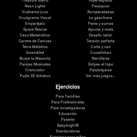
Treasure Island
Hiper-espacio
Neon Lights
Frescazoo
Vuélveme Loco
Rompecabezas
Crucigrama Visual
La gasolinera
Emparéjalo
Pares y sumas
Space Rescue
Apunta y resta
Caos Matemático
Desafío ratón
Carrera de Canicas
Tensión perfecta
Tenis Melódico
Corta y cae
Scrambled
Cruzafichas
Busca tu Mascota
Nenúfares
Parejas Musicales
Golpea al topo
Cronocolor
Palabrájaros
Puzle 3D Artístico
Ver más juegos...
Ejercicios
Para Familias
Para Profesionales
Para investigadores
Educación
Patente
Babybright®
Distribuidores