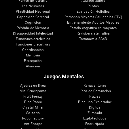
Partes del cerebro
Adultos Sanos
Las Neuronas
Pilotos
Plasticidad Neuronal
Evaluación Holistica
Capacidad Cerebral
Personas Mayores Saludables (iTV)
Cognición
Entrenamiento Adultos Mayores
Pérdida de Memoria
Estado cognitivo en mayores
Discapacidad Intelectual
Revisión sistemática
Funciones cerebrales
Taxonomía SG4D
Funciones Ejecutivas
Coordinación
Memoria
Percepción
Atención
Juegos Mentales
Ajedrez en línea
Ranaventuras
Mini Crucigrama
Línea de Caramelos
Fruit Frenzy
Puzles
Pipe Panic
Pingüino Explorador
Crystal Miner
Dígitos
Solitario
Zumbalú
Robo Factory
Explotaglobos
Ant Escape
Encrucijada