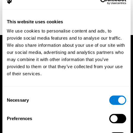
Neuropsychologia, 35(6), 747-758.
https://doi.org/10.1016/s0028-3932(97)00015-8
Treisman, A., & Gelade, G. A. (1980). A feature-integration theory
This website uses cookies
of attention. CognitivePsychology , 12 (1), 97-136.
https://doi.org/10.1016/0010-0285(80)90005-5
We use cookies to personalise content and ads, to
provide social media features and to analyse our traffic.
We also share information about your use of our site with
our social media, advertising and analytics partners who
may combine it with other information that you’ve
provided to them or that they’ve collected from your use
of their services.
Consent
Necessary
Selection
Preferences