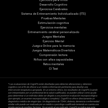
Ejercicios para niños
Desarrollo Cognitivo
Ejercicios Cerebrales
Sistema de Entrenamiento Individualizado (ITS)
Pruebas Mentales
Estimulación cognitiva
Ejercicios mentales
Entrenamiento cerebral personalizado
Juegos Mentales
Ejercicio Mental
Juegos Online para la memoria
Juegos Matemáticos Divertidos
Comprensión lectora
Niños con altas capacidades
Retos mentales
CI Test
* Las evaluaciones de CogniFit están diseñadas para detectar alteraciones y deterioro
cognitivo con el fin de ofrecer a un médico información pertinente para diseñar una
intervención terapéutica apropiada. En un entorno clínico, los resultados de CogniFit (cuando
son interpretados por un profesional de la salud cualificado), se pueden utilizar como ayuda
para determinar si un individuo debe ser dirigido a una posterior evaluación neuropsicológica
(por ejemplo, un examen neuropsicológico completo). CogniFit no ofrece directamente un
diagnóstico médico de ningún tipo. Un diagnóstico de TDAH, dislexia, demencia o enfermedad
similar sólo puede ser realizada por un médico o psicólogo cualificado teniendo en cuenta una
amplia gama de posibles factores. De acuerdo al uso indicado, CogniFit no indica que esta