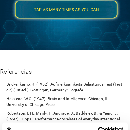
Referencias
Brickenkamp, R. (1962). Aufmerksamkeits-Belastungs-Test (Test
d2) (1st ed.). Göttingen, Germany: Hogrefe.
Halstead, W.C. (1947). Brain and Intelligence. Chicago, IL:
University of Chicago Press.
Robertson, I. H., Manly, T., Andrade, J., Baddeley, B., & Yiend, J.
(1997). `Oops!’: Performance correlates of everyday attentional
failures in traumatic brain injured and normal subjects.