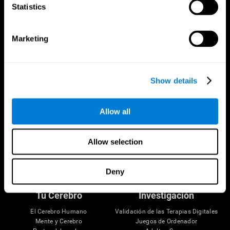
Statistics
CogniFit App
Marketing
Show details
Allow all
Allow selection
Síguenos en
Deny
Tu Cerebro
Investigación
El Cerebro Humano
Validación de las Terapias Digitales
Mente y Cerebro
Juegos de Ordenador