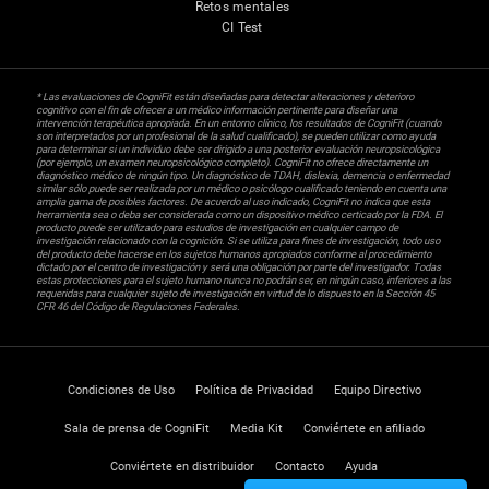
Retos mentales
CI Test
* Las evaluaciones de CogniFit están diseñadas para detectar alteraciones y deterioro
cognitivo con el fin de ofrecer a un médico información pertinente para diseñar una
intervención terapéutica apropiada. En un entorno clínico, los resultados de CogniFit (cuando
son interpretados por un profesional de la salud cualificado), se pueden utilizar como ayuda
para determinar si un individuo debe ser dirigido a una posterior evaluación neuropsicológica
(por ejemplo, un examen neuropsicológico completo). CogniFit no ofrece directamente un
diagnóstico médico de ningún tipo. Un diagnóstico de TDAH, dislexia, demencia o enfermedad
similar sólo puede ser realizada por un médico o psicólogo cualificado teniendo en cuenta una
amplia gama de posibles factores. De acuerdo al uso indicado, CogniFit no indica que esta
herramienta sea o deba ser considerada como un dispositivo médico certicado por la FDA. El
producto puede ser utilizado para estudios de investigación en cualquier campo de
investigación relacionado con la cognición. Si se utiliza para fines de investigación, todo uso
del producto debe hacerse en los sujetos humanos apropiados conforme al procedimiento
dictado por el centro de investigación y será una obligación por parte del investigador. Todas
estas protecciones para el sujeto humano nunca no podrán ser, en ningún caso, inferiores a las
requeridas para cualquier sujeto de investigación en virtud de lo dispuesto en la Sección 45
CFR 46 del Código de Regulaciones Federales.
Condiciones de Uso
Política de Privacidad
Equipo Directivo
Sala de prensa de CogniFit
Media Kit
Conviértete en afiliado
Conviértete en distribuidor
Contacto
Ayuda