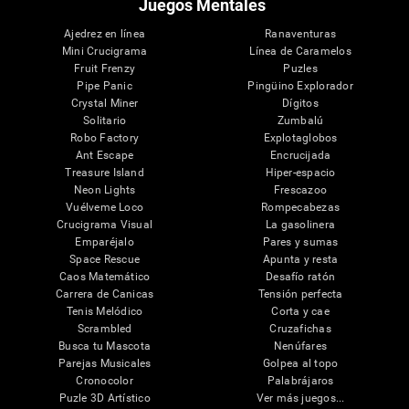
Juegos Mentales
Ajedrez en línea
Ranaventuras
Mini Crucigrama
Línea de Caramelos
Fruit Frenzy
Puzles
Pipe Panic
Pingüino Explorador
Crystal Miner
Dígitos
Solitario
Zumbalú
Robo Factory
Explotaglobos
Ant Escape
Encrucijada
Treasure Island
Hiper-espacio
Neon Lights
Frescazoo
Vuélveme Loco
Rompecabezas
Crucigrama Visual
La gasolinera
Emparéjalo
Pares y sumas
Space Rescue
Apunta y resta
Caos Matemático
Desafío ratón
Carrera de Canicas
Tensión perfecta
Tenis Melódico
Corta y cae
Scrambled
Cruzafichas
Busca tu Mascota
Nenúfares
Parejas Musicales
Golpea al topo
Cronocolor
Palabrájaros
Puzle 3D Artístico
Ver más juegos...