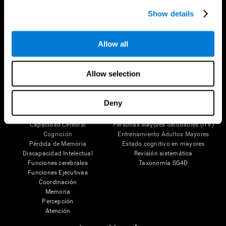
Síguenos en
Show details
Allow all
Tu Cerebro
Investigación
Allow selection
El Cerebro Humano
Validación de las Terapias Digitales
Mente y Cerebro
Juegos de Ordenador
Partes del cerebro
Adultos Sanos
Deny
Las Neuronas
Pilotos
Plasticidad Neuronal
Evaluación Holistica
Capacidad Cerebral
Personas Mayores Saludables (iTV)
Cognición
Entrenamiento Adultos Mayores
Pérdida de Memoria
Estado cognitivo en mayores
Discapacidad Intelectual
Revisión sistemática
Funciones cerebrales
Taxonomía SG4D
Funciones Ejecutivas
Coordinación
Memoria
Percepción
Atención