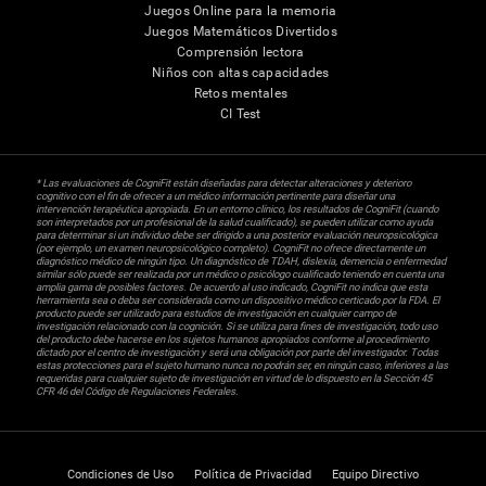
Juegos Online para la memoria
Juegos Matemáticos Divertidos
Comprensión lectora
Niños con altas capacidades
Retos mentales
CI Test
* Las evaluaciones de CogniFit están diseñadas para detectar alteraciones y deterioro
cognitivo con el fin de ofrecer a un médico información pertinente para diseñar una
intervención terapéutica apropiada. En un entorno clínico, los resultados de CogniFit (cuando
son interpretados por un profesional de la salud cualificado), se pueden utilizar como ayuda
para determinar si un individuo debe ser dirigido a una posterior evaluación neuropsicológica
(por ejemplo, un examen neuropsicológico completo). CogniFit no ofrece directamente un
diagnóstico médico de ningún tipo. Un diagnóstico de TDAH, dislexia, demencia o enfermedad
similar sólo puede ser realizada por un médico o psicólogo cualificado teniendo en cuenta una
amplia gama de posibles factores. De acuerdo al uso indicado, CogniFit no indica que esta
herramienta sea o deba ser considerada como un dispositivo médico certicado por la FDA. El
producto puede ser utilizado para estudios de investigación en cualquier campo de
investigación relacionado con la cognición. Si se utiliza para fines de investigación, todo uso
del producto debe hacerse en los sujetos humanos apropiados conforme al procedimiento
dictado por el centro de investigación y será una obligación por parte del investigador. Todas
estas protecciones para el sujeto humano nunca no podrán ser, en ningún caso, inferiores a las
requeridas para cualquier sujeto de investigación en virtud de lo dispuesto en la Sección 45
CFR 46 del Código de Regulaciones Federales.
Condiciones de Uso
Política de Privacidad
Equipo Directivo