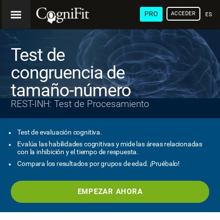
PRO
ACCEDER
ESP
Test de
congruencia de
tamaño-número
REST-INH: Test de Procesamiento
Test de evaluación cognitiva.
Evalúa las habilidades cognitivas y mide las áreas relacionadas
con la inhibición y el tiempo de respuesta.
Compara los resultados por grupos de edad. ¡Pruébalo!
EMPEZAR AHORA