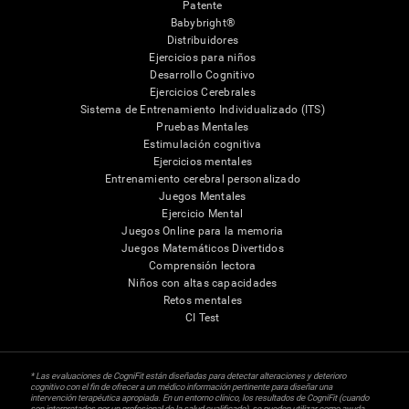
Patente
Babybright®
Distribuidores
Ejercicios para niños
Desarrollo Cognitivo
Ejercicios Cerebrales
Sistema de Entrenamiento Individualizado (ITS)
Pruebas Mentales
Estimulación cognitiva
Ejercicios mentales
Entrenamiento cerebral personalizado
Juegos Mentales
Ejercicio Mental
Juegos Online para la memoria
Juegos Matemáticos Divertidos
Comprensión lectora
Niños con altas capacidades
Retos mentales
CI Test
* Las evaluaciones de CogniFit están diseñadas para detectar alteraciones y deterioro
cognitivo con el fin de ofrecer a un médico información pertinente para diseñar una
intervención terapéutica apropiada. En un entorno clínico, los resultados de CogniFit (cuando
son interpretados por un profesional de la salud cualificado), se pueden utilizar como ayuda