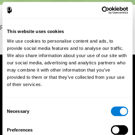
Referencias
This website uses cookies
Stroop, J. R (1935). Studies of interference in serial verbal
We use cookies to personalise content and ads, to
reactions. Journal of experimental psychology, 18(6), 643
provide social media features and to analyse our traffic.
We also share information about your use of our site with
our social media, advertising and analytics partners who
may combine it with other information that you’ve
provided to them or that they’ve collected from your use
of their services.
Consent
Necessary
Selection
Preferences