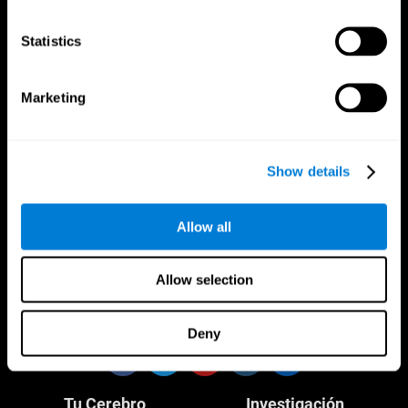
Statistics
Marketing
CogniFit App
Show details
Allow all
Allow selection
Síguenos en
Deny
Tu Cerebro
Investigación