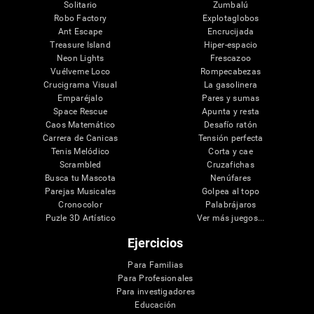
Solitario
Zumbalú
Robo Factory
Explotaglobos
Ant Escape
Encrucijada
Treasure Island
Hiper-espacio
Neon Lights
Frescazoo
Vuélveme Loco
Rompecabezas
Crucigrama Visual
La gasolinera
Emparéjalo
Pares y sumas
Space Rescue
Apunta y resta
Caos Matemático
Desafío ratón
Carrera de Canicas
Tensión perfecta
Tenis Melódico
Corta y cae
Scrambled
Cruzafichas
Busca tu Mascota
Nenúfares
Parejas Musicales
Golpea al topo
Cronocolor
Palabrájaros
Puzle 3D Artístico
Ver más juegos...
Ejercicios
Para Familias
Para Profesionales
Para investigadores
Educación