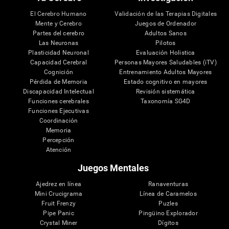
El Cerebro Humano
Validación de las Terapias Digitales
Mente y Cerebro
Juegos de Ordenador
Partes del cerebro
Adultos Sanos
Las Neuronas
Pilotos
Plasticidad Neuronal
Evaluación Holistica
Capacidad Cerebral
Personas Mayores Saludables (iTV)
Cognición
Entrenamiento Adultos Mayores
Pérdida de Memoria
Estado cognitivo en mayores
Discapacidad Intelectual
Revisión sistemática
Funciones cerebrales
Taxonomía SG4D
Funciones Ejecutivas
Coordinación
Memoria
Percepción
Atención
Juegos Mentales
Ajedrez en línea
Ranaventuras
Mini Crucigrama
Línea de Caramelos
Fruit Frenzy
Puzles
Pipe Panic
Pingüino Explorador
Crystal Miner
Dígitos