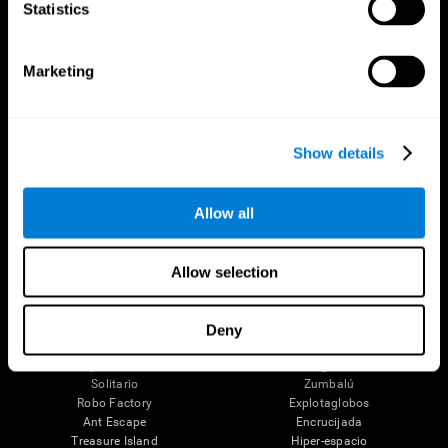
Statistics
Las Neuronas
Pilotos
Plasticidad Neuronal
Evaluación Holistica
Capacidad Cerebral
Personas Mayores Saludables (iTV)
Marketing
Cognición
Entrenamiento Adultos Mayores
Pérdida de Memoria
Estado cognitivo en mayores
Discapacidad Intelectual
Revisión sistemática
Funciones cerebrales
Taxonomía SG4D
Funciones Ejecutivas
Show details
Coordinación
Memoria
Percepción
Allow all
Atención
Juegos Mentales
Allow selection
Ajedrez en línea
Ranaventuras
Mini Crucigrama
Línea de Caramelos
Fruit Frenzy
Puzles
Deny
Pipe Panic
Pingüino Explorador
Crystal Miner
Dígitos
Solitario
Zumbalú
Robo Factory
Explotaglobos
Ant Escape
Encrucijada
Treasure Island
Hiper-espacio