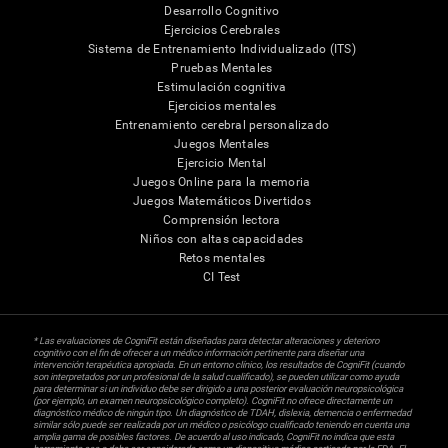
Desarrollo Cognitivo
Ejercicios Cerebrales
Sistema de Entrenamiento Individualizado (ITS)
Pruebas Mentales
Estimulación cognitiva
Ejercicios mentales
Entrenamiento cerebral personalizado
Juegos Mentales
Ejercicio Mental
Juegos Online para la memoria
Juegos Matemáticos Divertidos
Comprensión lectora
Niños con altas capacidades
Retos mentales
CI Test
* Las evaluaciones de CogniFit están diseñadas para detectar alteraciones y deterioro
cognitivo con el fin de ofrecer a un médico información pertinente para diseñar una
intervención terapéutica apropiada. En un entorno clínico, los resultados de CogniFit (cuando
son interpretados por un profesional de la salud cualificado), se pueden utilizar como ayuda
para determinar si un individuo debe ser dirigido a una posterior evaluación neuropsicológica
(por ejemplo, un examen neuropsicológico completo). CogniFit no ofrece directamente un
diagnóstico médico de ningún tipo. Un diagnóstico de TDAH, dislexia, demencia o enfermedad
similar sólo puede ser realizada por un médico o psicólogo cualificado teniendo en cuenta una
amplia gama de posibles factores. De acuerdo al uso indicado, CogniFit no indica que esta