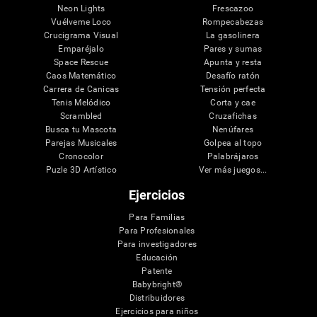
Neon Lights
Frescazoo
Vuélveme Loco
Rompecabezas
Crucigrama Visual
La gasolinera
Emparéjalo
Pares y sumas
Space Rescue
Apunta y resta
Caos Matemático
Desafío ratón
Carrera de Canicas
Tensión perfecta
Tenis Melódico
Corta y cae
Scrambled
Cruzafichas
Busca tu Mascota
Nenúfares
Parejas Musicales
Golpea al topo
Cronocolor
Palabrájaros
Puzle 3D Artístico
Ver más juegos...
Ejercicios
Para Familias
Para Profesionales
Para investigadores
Educación
Patente
Babybright®
Distribuidores
Ejercicios para niños