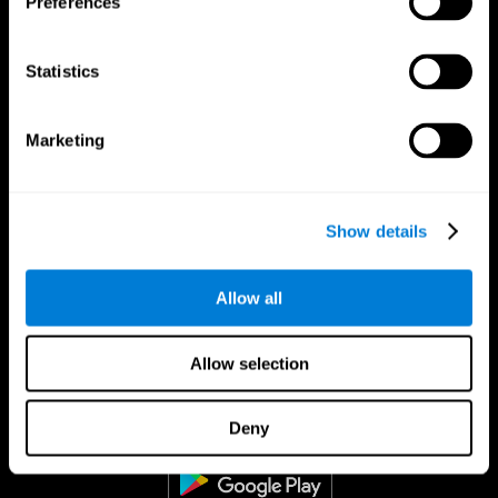
Preferences
Statistics
Marketing
Show details
Allow all
Allow selection
CogniFit Aplicação
Deny