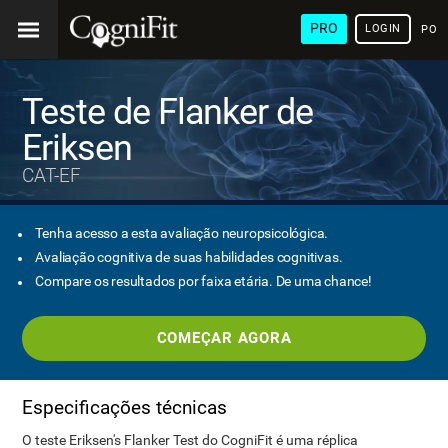
PRO
LOGIN
POR
Teste de Flanker de
Eriksen
CAT-EF
Tenha acesso a esta avaliação neuropsicológica.
Avaliação cognitiva de suas habilidades cognitivas.
Compare os resultados por faixa etária. De uma chance!
COMEÇAR AGORA
Especificações técnicas
O teste Eriksen's Flanker Test do CogniFit é uma réplica