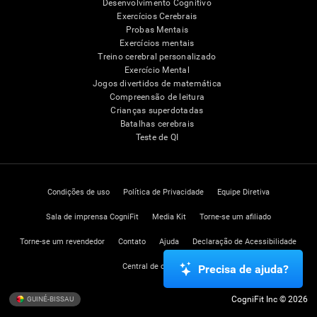
Desenvolvimento Cognitivo
Exercícios Cerebrais
Probas Mentais
Exercícios mentais
Treino cerebral personalizado
Exercício Mental
Jogos divertidos de matemática
Compreensão de leitura
Crianças superdotadas
Batalhas cerebrais
Teste de QI
Condições de uso
Política de Privacidade
Equipe Diretiva
Sala de imprensa CogniFit
Media Kit
Torne-se um afiliado
Torne-se um revendedor
Contato
Ajuda
Declaração de Acessibilidade
Central de confiança
Precisa de ajuda?
CogniFit Inc © 2026
GUINÉ-BISSAU