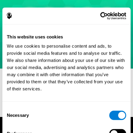
This website uses cookies
We use cookies to personalise content and ads, to
provide social media features and to analyse our traffic.
We also share information about your use of our site with
our social media, advertising and analytics partners who
may combine it with other information that you’ve
Referências
provided to them or that they’ve collected from your use
Eriksen, B. A.; Eriksen, C. W. (1974). "Effects of noise letters upon
of their services.
identification of a target letter in a non- search task". Perception
and Psychophysics. 16: 143–149. doi:10.3758/bf03203267.
Consent
Necessary
Selection