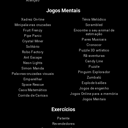
Atenção
Jogos Mentais
Xadrez On-line
Ténis Melódico
Minipalavras cruzadas
Scrambled
Fruit Frenzy
Encontre o seu animal de
estimação
Pipe Panic
Pares Musicais
Crystal Miner
Cronocor
Solitário
Puzzle 3D artístico
Robo Factory
Rã-aventuras
Ant Escape
Candy Line
Neon Lights
Puzzle
Simon Manda
Pinguim Explorador
Palavras-cruzadas visuais
Zumbalú
Emparelhar
Explode balões
Space Rescue
Jogos de engenho
Caos Matemático
Jogos Online para a memória
Corrida de Caricas
Jogos Mentais
Exercícios
Patente
Revendedores