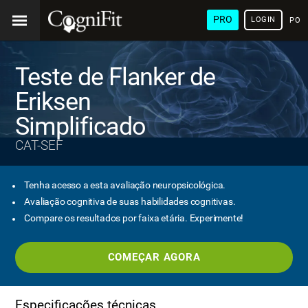
PRO
LOGIN
POR
Teste de Flanker de
Eriksen
Simplificado
CAT-SEF
Tenha acesso a esta avaliação neuropsicológica.
Avaliação cognitiva de suas habilidades cognitivas.
Compare os resultados por faixa etária. Experimente!
COMEÇAR AGORA
Especificações técnicas