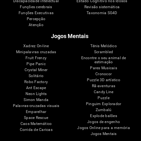
Discapacidade intelectual
Estado Cognitivo nos Idosos
Funções cerebrais
Revisão sistemática
Funções Executivas
Taxonomia SG4D
Percepção
Atenção
Jogos Mentais
Xadrez On-line
Ténis Melódico
Minipalavras cruzadas
Scrambled
Fruit Frenzy
Encontre o seu animal de
estimação
Pipe Panic
Pares Musicais
Crystal Miner
Cronocor
Solitário
Puzzle 3D artístico
Robo Factory
Rã-aventuras
Ant Escape
Candy Line
Neon Lights
Puzzle
Simon Manda
Pinguim Explorador
Palavras-cruzadas visuais
Zumbalú
Emparelhar
Explode balões
Space Rescue
Jogos de engenho
Caos Matemático
Jogos Online para a memória
Corrida de Caricas
Jogos Mentais