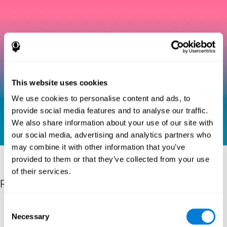
This website uses cookies
We use cookies to personalise content and ads, to
provide social media features and to analyse our traffic.
We also share information about your use of our site with
our social media, advertising and analytics partners who
may combine it with other information that you’ve
provided to them or that they’ve collected from your use
of their services.
Referências
Eriksen, B. A.; Eriksen, C. W. (1974). "Effects of noise letters upon
Consent
identification of a target letter in a non- search task". Perception
Necessary
Selection
and Psychophysics. 16: 143–149. doi:10.3758/bf03203267.