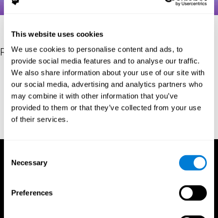
This website uses cookies
We use cookies to personalise content and ads, to
Referências
provide social media features and to analyse our traffic.
We also share information about your use of our site with
Hooper, H. E. (1983). Hooper Visual Organization Test Manual.
Los Angeles, CA: Western Psychological Services.
our social media, advertising and analytics partners who
may combine it with other information that you’ve
Merten, T. (2004). A Short Version of the Hooper Visual
Organization Test: Reliability and Validity. Applied
provided to them or that they’ve collected from your use
neuropsychology, 11(2), 99-102.
of their services.
https://doi.org/10.1207/s15324826an1102_5
Consent
Necessary
Selection
Preferences