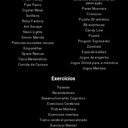
estimação
Pipe Panic
Pares Musicais
Crystal Miner
Cronocor
Solitário
Puzzle 3D artístico
Robo Factory
Rã-aventuras
Ant Escape
Candy Line
Neon Lights
Puzzle
Simon Manda
Pinguim Explorador
Palavras-cruzadas visuais
Zumbalú
Emparelhar
Explode balões
Space Rescue
Jogos de engenho
Caos Matemático
Jogos Online para a memória
Corrida de Caricas
Jogos Mentais
Exercícios
Patente
Revendedores
Desenvolvimento Cognitivo
Exercícios Cerebrais
Probas Mentais
Exercícios mentais
Treino cerebral personalizado
Exercício Mental