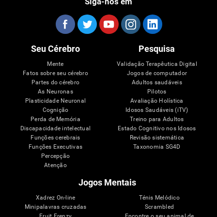
Siga-nos em
Seu Cérebro
Pesquisa
Mente
Validação Terapêutica Digital
Fatos sobre seu cérebro
Jogos de computador
Partes do cérebro
Adultos saudáveis
As Neuronas
Pilotos
Plasticidade Neuronal
Avaliação Holística
Cognição
Idosos Saudáveis (iTV)
Perda de Memória
Treino para Adultos
Discapacidade intelectual
Estado Cognitivo nos Idosos
Funções cerebrais
Revisão sistemática
Funções Executivas
Taxonomia SG4D
Percepção
Atenção
Jogos Mentais
Xadrez On-line
Ténis Melódico
Minipalavras cruzadas
Scrambled
Fruit Frenzy
Encontre o seu animal de