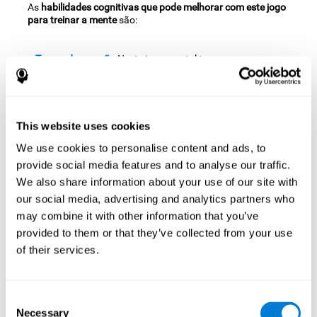
As
habilidades cognitivas que pode melhorar com este jogo
para treinar a mente
são:
Tempo de reacção:
Neste jogo mental tem que caçar as
borboletas antes de que desapareçam do ecrã, por isso
temos que ter bons reflexos para alcançá-las a tempo e para
evitar os intrusos. Ao practicar este exercício estamos a
estimular as redes neuronais implicadas na velocidade da
This website uses cookies
reacção. Melhorar esta habilidade cognitiva ajuda-nos a ser
mais ágeis e eficazes no momento de responder aos
We use cookies to personalise content and ads, to
estímulos e situações. Por exemplo, quando nos perguntam
provide social media features and to analyse our traffic.
numa entrevista e devemos responder rapidamente e bem.
We also share information about your use of our site with
Coordenação olho-mão:
Este jogo mental foi desenhado para
our social media, advertising and analytics partners who
que tenhamos que levar a personagem onde estão os
may combine it with other information that you’ve
objectivos, evitando os obstáculos. Ao practicar estes
provided to them or that they’ve collected from your use
exercícios, estamos a estimular a nossa coordenação óculo-
of their services.
motora. Melhorar esta habilidade pode ajudar-nos a ser
mais eficazes em múltiplas situações da nossa vida diária.
Como por exemplo, quando temos que abrir uma lata ou
desapertar um parafuso.
Consent
Necessary
Selection