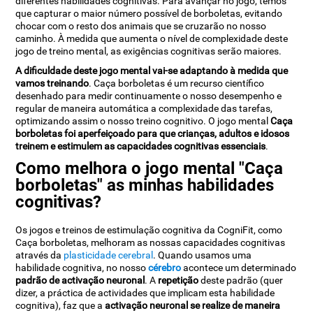
diferentes habilidades cognitivas. Para avançar no jogo, temos
que capturar o maior número possível de borboletas, evitando
chocar com o resto dos animais que se cruzarão no nosso
caminho. À medida que aumenta o nível de complexidade deste
jogo de treino mental, as exigências cognitivas serão maiores.
A dificuldade deste jogo mental vai-se adaptando à medida que
vamos treinando
. Caça borboletas é um recurso científico
desenhado para medir continuamente o nosso desempenho e
regular de maneira automática a complexidade das tarefas,
optimizando assim o nosso treino cognitivo. O jogo mental
Caça
borboletas foi aperfeiçoado para que crianças, adultos e idosos
treinem e estimulem as capacidades cognitivas essenciais
.
Como melhora o jogo mental "Caça
borboletas" as minhas habilidades
cognitivas?
Os jogos e treinos de estimulação cognitiva da CogniFit, como
Caça borboletas, melhoram as nossas capacidades cognitivas
através da
plasticidade cerebral
. Quando usamos uma
habilidade cognitiva, no nosso
cérebro
acontece um determinado
padrão de activação neuronal
. A
repetição
deste padrão (quer
dizer, a práctica de actividades que implicam esta habilidade
cognitiva), faz que a
activação neuronal se realize de maneira