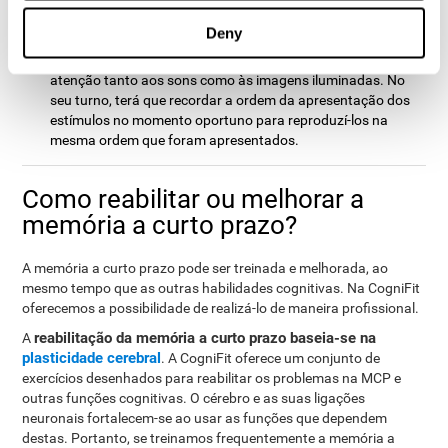
estímulos posicionados no ecrã e distribuidos de maneira
aleatória. Seguindo uma ordem, os estímulos irão
Deny
iluminando-se ao mesmo tempo que aparece um som até
completar a série. Durante a apresentação, há que prestar
atenção tanto aos sons como às imagens iluminadas. No
seu turno, terá que recordar a ordem da apresentação dos
estímulos no momento oportuno para reproduzí-los na
mesma ordem que foram apresentados.
Como reabilitar ou melhorar a
memória a curto prazo?
A memória a curto prazo pode ser treinada e melhorada, ao
mesmo tempo que as outras habilidades cognitivas. Na CogniFit
oferecemos a possibilidade de realizá-lo de maneira profissional.
reabilitação da memória a curto prazo baseia-se na
A
plasticidade cerebral
. A CogniFit oferece um conjunto de
exercícios desenhados para reabilitar os problemas na MCP e
outras funções cognitivas. O cérebro e as suas ligações
neuronais fortalecem-se ao usar as funções que dependem
destas. Portanto, se treinamos frequentemente a memória a