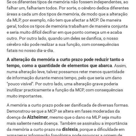
Se os diferentes tipos de memória não fossem independentes, ao
falhar um, falhariam todos. Por sorte, o cérebro dedica diferentes
áreas a cada um dos tipos de memória, de modo que a alteração
da MLP, por exemplo, não tem que afectar a MCP. De maneira
geral, todos os tipos de memória trabalham de maneira conjunta
e seria muito difícil decifrar em que ponto começa um e acaba
outro. Por outro lado, quando um deles se danifica, o nosso
cérebro não pode realizar a sua função, com consequências
fatais no nosso dia-a-dia.
A alteração da memória a curto prazo pode reduzir tanto o
tempo, como a quantidade de elementos que abarca
. Assim,
numa alteração leve, talvez possamos reter menos quantidade
de informação durante menos tempo, pelo que seria um dano
"pouco visível". Por outro lado, uma alteração grave poderia
inutilizar practicamente a função da MCP, com consequências
muito importantes.
A memória a curto prazo pode ser danificada de diversas formas.
Demonstrou-se que a MCP se altera em fases moderadas da
Alzheimer
doença de
, mesmo que o dano na MLP seja muito
mais saliente nesta doença. Também se assinalou a importância
dislexia
da memória a curto prazo na
, porque a dificuldade em
armazenar informação fonológica pode provocar a origem de