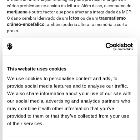
vários problemas no ensino da leitura. Além disso, o consumo de
marijuana
é outro factor que pode afectar a integridade da MCP.
ictos
traumatismo
O dano cerebral derivado de um
ou de um
crâneo-encefálico
também poderia alterar a memória a curto
prazo.
Como medir e avaliar a memória a
curto prazo?
This website uses cookies
A memória a curto prazo intervém na maioria das actividades do
nosso dia-a-dia. Que possamos interactuar correctamente com o
We use cookies to personalise content and ads, to
nosso meio-envolvente e com as pessoas que nos rodeiam,
provide social media features and to analyse our traffic.
depende directamente da nossa memória a curto prazo. Deste
We also share information about your use of our site with
modo, avaliar a nossa memória a curto prazo e conhecer o seu
our social media, advertising and analytics partners who
estado pode ser de grande ajuda em diferentes âmbitos da vida:
em âmbitos escolares (permitir-nos-à saber se uma criança terá
may combine it with other information that you’ve
dificuldades para aprender a ler ou para compreender frases
provided to them or that they’ve collected from your use
longas ou complexas), em âmbitos médicos (para saber se há
of their services.
que dar as indicações de maneira mais simples aos pacientes, ou
se vão ter problemas para estabelecer novas recordações) ou em
âmbitos profissionais (a memória a curto prazo pode servir como