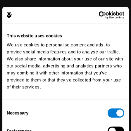
This website uses cookies
We use cookies to personalise content and ads, to
provide social media features and to analyse our traffic.
We also share information about your use of our site with
Благополучие
our social media, advertising and analytics partners who
сотрудников
may combine it with other information that you’ve
Компании:
51
provided to them or that they’ve collected from your use
Сотрудники:
298
of their services.
Наша онлайн-платформа
ментального благополучия
позволяет улучшить своё
самочувствие с помощью
Consent
простых инструментов.
Necessary
Selection