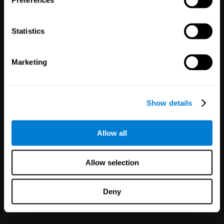
Preferences
Statistics
Клинические
Marketing
исследования
1,135
Испытания
Участники:
30,481
Show details
Снижение риска в
клинических испытаниях с
получением более надёжных
Allow all
результатов.
Allow selection
Deny