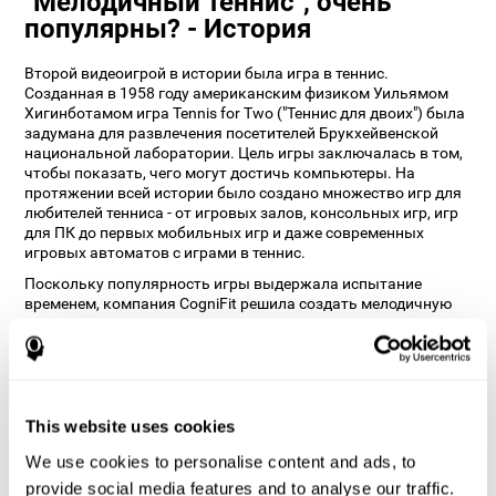
"Мелодичный теннис", очень
популярны? - История
Второй видеоигрой в истории была игра в теннис.
Созданная в 1958 году американским физиком Уильямом
Хигинботамом игра Tennis for Two ("Теннис для двоих") была
задумана для развлечения посетителей Брукхейвенской
национальной лаборатории. Цель игры заключалась в том,
чтобы показать, чего могут достичь компьютеры. На
протяжении всей истории было создано множество игр для
любителей тенниса - от игровых залов, консольных игр, игр
для ПК до первых мобильных игр и даже современных
игровых автоматов с играми в теннис.
Поскольку популярность игры выдержала испытание
временем, компания CogniFit решила создать мелодичную
теннисную игру, которая не только учитывает основные
аспекты тенниса, такие как меткость и прицеливание, но и
добавляет слуховые подсказки, чтобы развлечь
пользователя и одновременно тренировать его когнитивные
способности.
This website uses cookies
Как игра "Мелодичный теннис"
помогает улучшить мои
We use cookies to personalise content and ads, to
когнитивные способности?
provide social media features and to analyse our traffic.