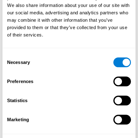
We also share information about your use of our site with
Регулярная и постоянная тренировка с помощью таких игр,
our social media, advertising and analytics partners who
как "Мелодичный теннис" от CogniFit, стимулирует
may combine it with other information that you’ve
специфический паттерн нейронной активации, который
provided to them or that they’ve collected from your use
помогает нейронным сетям реорганизоваться и
восстановить ослабленные или повреждённые когнитивные
of their services.
функции. Постоянная стимуляция наших способностей
может способствовать созданию новых синапсов, помочь
нейронным сетям реорганизоваться и улучшить
когнитивные функции. Игра "Мелодичный теннис"
Consent
направлена на стимулирование навыков, связанных с
Necessary
Selection
распознаванием и слуховым восприятием.
1 НЕДЕЛЯ
2 НЕДЕЛЯ
3 НЕДЕЛЯ
Preferences
Statistics
Marketing