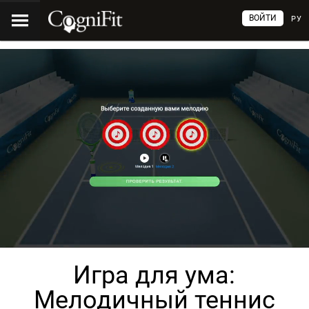
ВОЙТИ
РУ
Игра для ума:
Мелодичный теннис