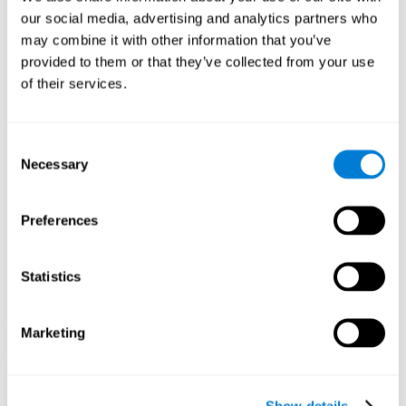
паттерн нейронной активации. Регулярное повторение и
our social media, advertising and analytics partners who
тренировка этого паттерна может способствовать
созданию новых синапсов, реорганизации нейронных сетей
may combine it with other information that you’ve
и восстановлению ослабленных или повреждённых
provided to them or that they’ve collected from your use
когнитивных функций.
of their services.
Онлайн игра "Карамельная линия" помогает тренировать
способность к планированию, мониторингу и рабочую
память. Регулярная тренировка этих способностей может
способствовать созданию новых синапсов, реорганизации
Consent
нейронных сетей и улучшению когнитивных функций.
Necessary
Selection
1 НЕДЕЛЯ
2 НЕДЕЛЯ
3 НЕДЕЛЯ
Preferences
Statistics
Marketing
Ориентировочная графическая проекция нейронных сетей
после 3 недель.