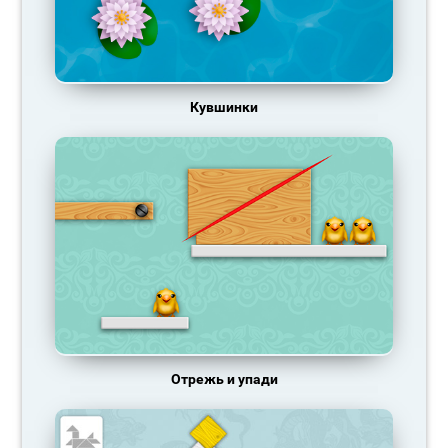
Кувшинки
Отрежь и упади