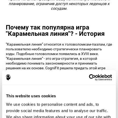
планирование, ограничив доступ некоторых леденцов к
сосудам.
Почему так популярна игра
"Карамельная линия"? - История
"Карамельная линия" относится к головоломкам-пазлам, где
пользователю необходимо стратегически планировать
ходы. Подобные головоломки появились в XVIII веке.
"Карамельная линия" - это игра-стратегия, в которой
необходимо понимать закономерности и принимать
решения на их основе. CogniFit решила придать этой игре
"изюминку" и сделать её более увлекательной, добавив
задачи на способность к мониторингу с помощью
различных ограничений и препятствий.
Как умная игра "Карамельная
линия" помогает улучшить мои
This website uses cookies
когнитивные способности?
We use cookies to personalise content and ads, to
provide social media features and to analyse our traffic.
Игра в "Карамельную линию" стимулируют определённый
We also share information about your use of our site with