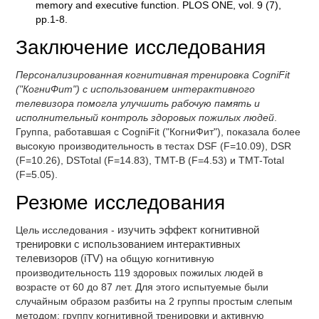
memory and executive function. PLOS ONE, vol. 9 (7),
pp.1-8.
Заключение исследования
Персонализированная когнитивная тренировка CogniFit
("КогниФит") с использованием интерактивного
телевизора помогла улучшить рабочую память и
исполнительный контроль здоровых пожилых людей
.
Группа, работавшая с CogniFit ("КогниФит"), показала более
высокую производительность в тестах DSF (F=10.09), DSR
(F=10.26), DSTotal (F=14.83), TMT-B (F=4.53) и TMT-Total
(F=5.05).
Резюме исследования
Цель исследования -
изучить эффект когнитивной
тренировки с использованием интерактивных
телевизоров (iTV)
на общую когнитивную
производительность 119 здоровых пожилых людей в
возрасте от 60 до 87 лет. Для этого испытуемые были
случайным образом разбиты на 2 группы простым слепым
методом: группу когнитивной тренировки и активную