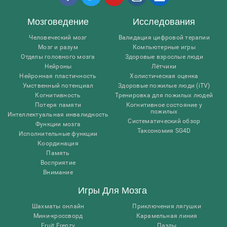
Мозговедение
Исследования
Человеческий мозг
Валидация цифровой терапии
Мозг и разум
Компьютерные игры
Отделы головного мозга
Здоровые взрослые люди
Нейроны
Лётчики
Нейронная пластичность
Холистическая оценка
Умственный потенциал
Здоровые пожилые люди (iTV)
Когнитивность
Тренировка для пожилых людей
Потеря памяти
Когнитивное состояние у
пожилых
Интеллектуальная инвалидность
Систематический обзор
Функции мозга
Таксономия SG4D
Исполнительные функции
Координация
Память
Восприятие
Внимание
Игры Для Мозга
Шахматы онлайн
Приключения лягушки
Мини-кроссворд
Карамельная линия
Fruit Frenzy
Пазлы