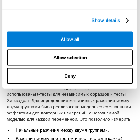
DS
(Тест на запоминание цифр), в прямом (DSF) и
обратном (DSR) порядке, измеряющий рабочую
память.
Show details
Индекс благополучия
(well-being index Всемирной
Организации Здравоохранения), используемый для
выявления депрессии и дающий субъективный балл
Allow all
физического и психологического благополучия.
Шкала
удобства использования iTV
(iTV system
usability).
Allow selection
Статистический анализ
Для анализа данных была использована SPSS 17.0. Для
Deny
определения предварительных демографических и
персональных отличий между двумя группами были
использованы t-тесты для независимых образцов и тесты
Хи-квадрат. Для определения когнитивных различий между
двумя группами была реализована модель со смешанными
эффектами для повторных измерений, с независимой
моделью для каждой переменной. Это позволило измерить:
Начальные различия между двумя группами.
Различия между пре-тестом и пост-тестом в каждой