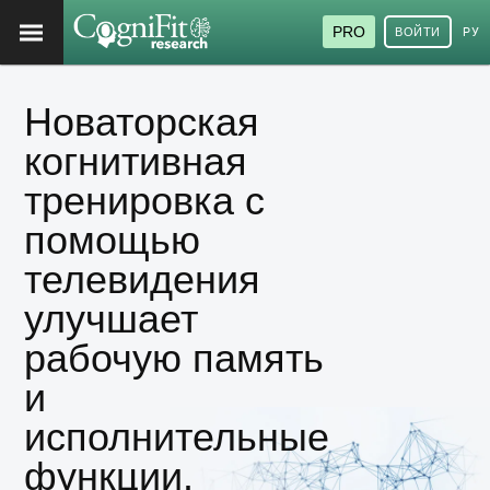
PRO
ВОЙТИ
РУ
Новаторская
когнитивная
тренировка с
помощью
телевидения
улучшает
рабочую память
и
исполнительные
функции.