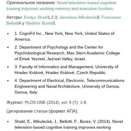
Оригинальное название
:
Novel television-based cognitive
training improves working memory and executive function
.
Авторы
:
Evelyn Shatil
1,2,3,
Jaroslava Mikulecká
3,
Francesco
Bellotti
4 y
Vladimír Bureš
3.
1. CogniFit Inc., New York, New York, United States of
America.
2. Department of Psychology and the Center for
Psychobiological Research, Max Stern Academic College
of Emek Yezreel, Jezreel Valley, Israel.
3. Faculty of Informatics and Management, University of
Hradec Králové, Hradec Králové, Czech Republic.
4. Department of Electrical, Electronic, Telecommunications
Engineering and Naval Architecture, University of Genoa,
Genoa, Italy.
Журнал
: PLOS ONE (2014), vol. 9 (7): 1-8.
Цитирование статьи (формат АПА)
:
Shatil, E., Mikulecká, J., Bellotti, F., Bures, V. (2014). Novel
television-based cognitive training improves working