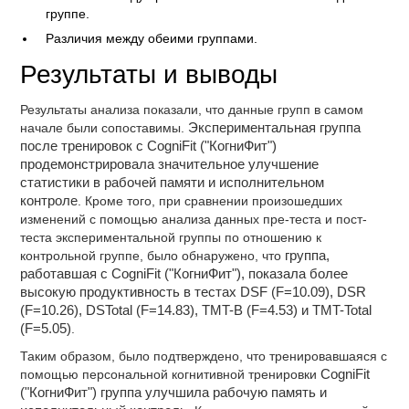
группе.
Различия между обеими группами.
Результаты и выводы
Результаты анализа показали, что данные групп в самом
начале были сопоставимы.
Экспериментальная группа
после тренировок с CogniFit ("КогниФит")
продемонстрировала значительное улучшение
статистики в рабочей памяти и исполнительном
контроле
. Кроме того, при сравнении произошедших
изменений с помощью анализа данных пре-теста и пост-
теста экспериментальной группы по отношению к
контрольной группе, было обнаружено, что
группа,
работавшая с CogniFit ("КогниФит"), показала более
высокую продуктивность в тестах DSF (F=10.09), DSR
(F=10.26), DSTotal (F=14.83), TMT-B (F=4.53) и TMT-Total
(F=5.05)
.
Таким образом, было подтверждено, что тренировавшаяся с
помощью персональной когнитивной тренировки
CogniFit
("КогниФит") группа улучшила рабочую память и