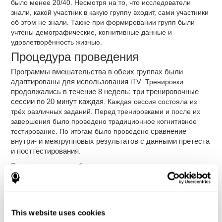
было менее 20/40. Несмотря на то, что исследователи
знали, какой участник в какую группу входит, сами участники
об этом не знали. Также при формировании групп были
учтены демографические, когнитивные данные и
удовлетворённость жизнью.
Процедура проведения
Программы вмешательства в обеих группах были
адаптированы для использования iTV
. Тренировки
продолжались в течение 8 недель: три тренировочные
сессии по 20 минут каждая
. Каждая сессия состояла из
трёх различных заданий. Перед тренировками и после их
завершения было проведено традиционное когнитивное
тестирование. По итогам было проведено
сравнение
внутри- и межгрупповых результатов с данными претеста
и посттестирования
.
После завершения сбора данных исследования мы можем
скачать на свой компьютер результаты каждого участника
для дальнейшего анализа.
Вмешательство в активной
контрольной группе
This website uses cookies