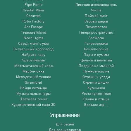
Pipe Panic
Пингвин-исследователь
Crystal Miner
Числа
Солитер
Поймай лист
Robo Factory
Взорви шары
Ant Escape
Перекрёсток
Treasure Island
Гиперпространство
Neon Lights
ЗооФреш
Сведи меня с ума
Головоломка
Визуальный кроссворд
Бензоколонка
Найдите пару
Пары и суммы
Space Rescue
Целься и вычитай
Математический хаос
Поединок с мышкой
Марбл-гонка
Нужное усилие
Мелодичный теннис
Отрежь и упади
Scrambled
Скрести фишки
Найди питомца
Кувшинки
Музыкальные пары
Реактивное поле
Цветовая гонка
Слова и птицы
Художественный пазл 3D
Больше игр ...
Упражнения
Для семей
Для специалистов