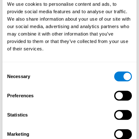
В то же время участники контрольной группы одновременно
We use cookies to personalise content and ads, to
использовали три некогнитивных приложения. Заданиями
provide social media features and to analyse our traffic.
этих приложений были:
We also share information about your use of our site with
Воссоздать историю семьи с помощью знаменательных
our social media, advertising and analytics partners who
жизненных событий, таких как свадьбы, рождение детей
may combine it with other information that you’ve
или путешествия.
provided to them or that they’ve collected from your use
Оцифровать семейные фотографии для создания
of their services.
генеалогического древа.
Выполнить физические упражнения на базе “Mind
Jogging”.
Consent
Пре- и посттестирование
Necessary
Selection
Для измерения исходного уровня (пре-тест) и когнитивного
состояния после вмешательства (пост-тест) участникам
Preferences
была предложена серия тестов и опросников.
TONI-3
(Тест невербального интеллекта, третье
Statistics
издание), измеряющий невербальный интеллект.
TMT
(Тест связи чисел), части А и В, измеряющий
исполнительные функции и другие способности.
Marketing