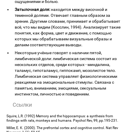
ощущениями и болью.
Затылочная доля:
находится между височной и
теменной долями. Отвечает главным образом за
зрение. Другими словами, принимает и обрабатывает
всё, что мы видим (Косслин, 1994). Анализирует такие
понятия, как форма, цвет и движение, с помощью
которых мы обрабатываем визуальные образы и
делаем соответствующие выводы.
Некоторые учёные говорят о наличии пятой,
лимбической доли: лимбическая система состоит из
нескольких отделов, среди которых - миндалина,
таламус, гипоталамус, гиппокамп, мозолистое тело.
Лимбическая система управляет физиологическими
реакциями на эмоциональные стимулы. Связана с
памятью, вниманием, эмоциями, сексуальным
инстинктом, личностью и поведением.
Ссылки
Squire, L.R. (1992) Memory and the hippocampus: a synthesis from
findings with rats, monkeys and humans. Psychol Rev, 99, pp.195-231.
Miller, E. K. (2000). The prefrontal cortex and cognitive control. Nat Rev