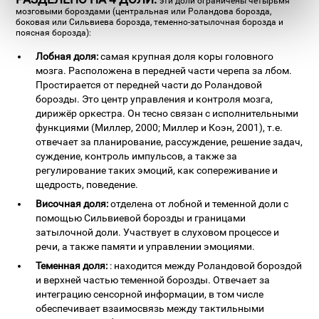
эти доли ограничены четырьмя
мозговыми бороздами (центральная или Роландова борозда,
боковая или Сильвиева борозда, теменно-затылочная борозда и
поясная борозда):
Лобная доля:
самая крупная доля коры головного
мозга. Расположена в передней части черепа за лбом.
Простирается от передней части до Роландовой
борозды. Это центр управления и контроля мозга,
дирижёр оркестра. Он тесно связан с исполнительными
функциями (Миллер, 2000; Миллер и Коэн, 2001), т.е.
отвечает за планирование, рассуждение, решение задач,
суждение, контроль импульсов, а также за
регулирование таких эмоций, как сопереживание и
щедрость, поведение.
Височная доля:
отделена от лобной и теменной доли с
помощью Сильвиевой борозды и границами
затылочной доли. Участвует в слуховом процессе и
речи, а также памяти и управлении эмоциями.
Теменная доля:
: находится между Роландовой бороздой
и верхней частью теменной борозды. Отвечает за
интеграцию сенсорной информации, в том числе
обеспечивает взаимосвязь между тактильными