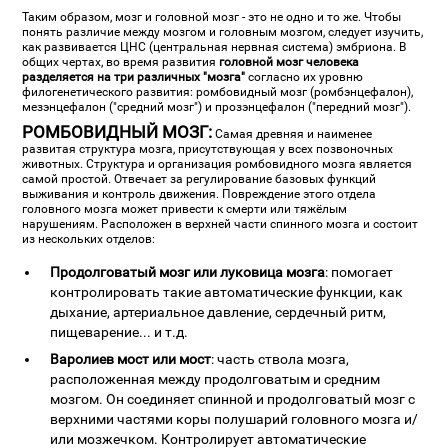
Таким образом, мозг и головной мозг - это не одно и то же. Чтобы
понять различие между мозгом и головным мозгом, следует изучить,
как развивается ЦНС (центральная нервная система) эмбриона. В
общих чертах, во время развития
головной мозг человека
разделяется на три различных "мозга"
согласно их уровню
филогенетического развития: ромбовидный мозг (ромбэнцефалон),
мезэнцефалон ("средний мозг") и прозэнцефалон ("передний мозг").
РОМБОВИДНЫЙ МОЗГ:
Самая древняя и наименее
развитая структура мозга, присутствующая у всех позвоночных
животных. Структура и организация ромбовидного мозга является
самой простой. Отвечает за регулирование базовых функций
выживания и контроль движения. Повреждение этого отдела
головного мозга может привести к смерти или тяжёлым
нарушениям. Расположен в верхней части спинного мозга и состоит
из нескольких отделов:
Продолговатый мозг или луковица мозга
: помогает
контролировать такие автоматические функции, как
дыхание, артериальное давление, сердечный ритм,
пищеварение... и т.д.
Варолиев мост или мост
: часть ствола мозга,
расположенная между продолговатым и средним
мозгом. Он соединяет спинной и продолговатый мозг с
верхними частями коры полушарий головного мозга и/
или мозжечком. Контролирует автоматические