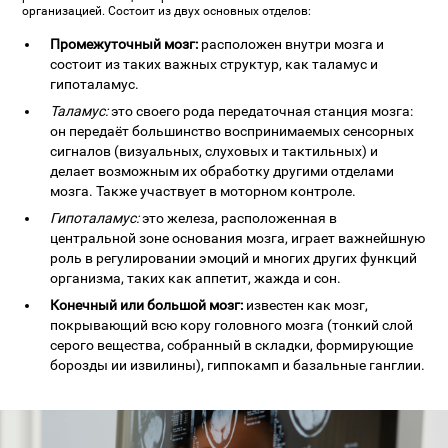
организацией. Состоит из двух основных отделов:
Промежуточный мозг:
расположен внутри мозга и
состоит из таких важных структур, как таламус и
гипоталамус.
Таламус:
это своего рода передаточная станция мозга:
он передаёт большинство воспринимаемых сенсорных
сигналов (визуальных, слуховых и тактильных) и
делает возможным их обработку другими отделами
мозга. Также участвует в моторном контроле.
Гипоталамус:
это железа, расположенная в
центральной зоне основания мозга, играет важнейшную
роль в регулировании эмоций и многих других функций
организма, таких как аппетит, жажда и сон.
Конечный или большой мозг:
известен как мозг,
покрывающий всю кору головного мозга (тонкий слой
серого вещества, собранный в складки, формирующие
борозды ии извилины), гиппокамп и базальные ганглии.