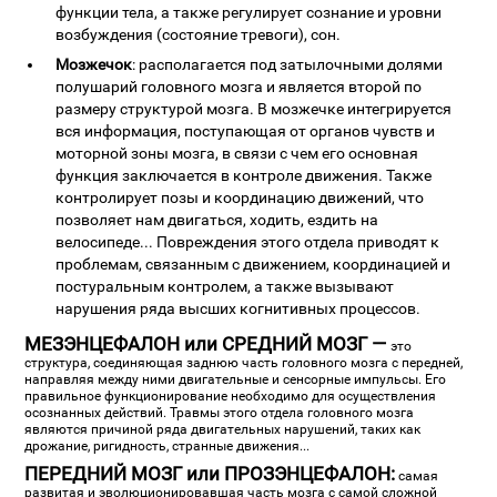
функции тела, а также регулирует сознание и уровни
возбуждения (состояние тревоги), сон.
Мозжечок
: располагается под затылочными долями
полушарий головного мозга и является второй по
размеру структурой мозга. В мозжечке интегрируется
вся информация, поступающая от органов чувств и
моторной зоны мозга, в связи с чем его основная
функция заключается в контроле движения. Также
контролирует позы и координацию движений, что
позволяет нам двигаться, ходить, ездить на
велосипеде... Повреждения этого отдела приводят к
проблемам, связанным с движением, координацией и
постуральным контролем, а также вызывают
нарушения ряда высших когнитивных процессов.
МЕЗЭНЦЕФАЛОН или СРЕДНИЙ МОЗГ —
это
структура, соединяющая заднюю часть головного мозга с передней,
направляя между ними двигательные и сенсорные импульсы. Его
правильное функционирование необходимо для осуществления
осознанных действий. Травмы этого отдела головного мозга
являются причиной ряда двигательных нарушений, таких как
дрожание, ригидность, странные движения...
ПЕРЕДНИЙ МОЗГ или ПРОЗЭНЦЕФАЛОН:
самая
развитая и эволюционировавшая часть мозга с самой сложной