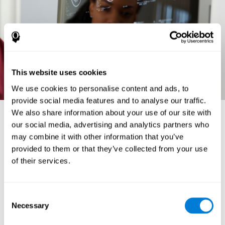
This website uses cookies
We use cookies to personalise content and ads, to
provide social media features and to analyse our traffic.
We also share information about your use of our site with
Анатомия и функции головного мозга
our social media, advertising and analytics partners who
В этом разделе мы детально рассмотрим анатомию головного мозга
may combine it with other information that you’ve
и функции его отделов.
provided to them or that they’ve collected from your use
БАЗАЛЬНЫЕ ГАНГЛИИ:
подкорковые нейронные структуры,
of their services.
отвечающие за двигательные функции. Получают информацию от
коры и ствола головного мозга, обрабатывают её и заново
проецируют в кору, продолговатый мозг и ствол, обеспечивая
координацию движений. Состоят из нескольких отделов:
Consent
Хвостатое ядро - это ядро в виде буквы С,
Necessary
Selection
задействованное в контроле осознанных движений, а
также в процессах обучения и памяти.