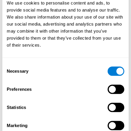
помогает улучшить мои
We use cookies to personalise content and ads, to
когнитивные способности?
provide social media features and to analyse our traffic.
We also share information about your use of our site with
Регулярная и постоянная тренировка с помощью таких игр,
our social media, advertising and analytics partners who
как "Музыкальные пары" от CogniFit, стимулирует
may combine it with other information that you’ve
специфический паттерн нейронной активации, который
помогает нейронным сетям реорганизоваться и
provided to them or that they’ve collected from your use
восстановить ослабленные или повреждённые когнитивные
of their services.
функции.
Постоянная стимуляция наших способностей может
способствовать созданию новых синапсов, помочь
Consent
нейронным сетям реорганизоваться и улучшить
Necessary
когнитивные функции. Игра "Музыкальные пары"
Selection
направлена на стимулирование навыков, связанных с
распознаванием и кратковременной фонологической
памятью.
Preferences
1 НЕДЕЛЯ
2 НЕДЕЛЯ
3 НЕДЕЛЯ
Statistics
Marketing