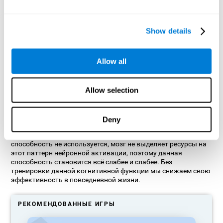
Show details
Ориентировочная графическая проекция нейронных сетей
после 3 недель.
Allow all
Что происходит, когда я не
Allow selection
тренирую свои когнитивные
способности?
Deny
Наш мозг стремится экономить ресурсы, устраняя
неиспользуемые связи. Если какая-то когнитивная
способность не используется, мозг не выделяет ресурсы на
этот паттерн нейронной активации, поэтому данная
способность становится всё слабее и слабее. Без
тренировки данной когнитивной функции мы снижаем свою
эффективность в повседневной жизни.
РЕКОМЕНДОВАННЫЕ ИГРЫ