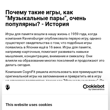
Почему такие игры, как
"Музыкальные пары", очень
популярны? - История
Игры для памяти вошли в нашу жизнь с 1959 года, когда
компания Ravensburger опубликовала первую игру, однако
существуют свидетельства о том, что подобные игры
появились в Японии ещё в 16 веке. Игры для памяти,
например карточные, помогают развивать навыки
мышления, концентрацию, внимание и смекалку. Они
влияли на образование многих поколений и продолжают это
делать сегодня.
Компания CogniFit решила использовать все преимущества
оригинальной игры на запоминание и превратить её в игру
на слуховое восприятие, такую как "Музыкальные пары". По
мнению наших нейропсихологов, это не только придаёт игре
важную "изюминку", но и помогает пользователю
тренировать слух и связанные с ним когнитивные
способности.
This website uses cookies
Как игра "Музыкальные пары"