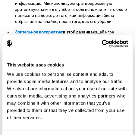
информацию. Мы используем кратковременную
зрительную память в учёбе, чтобы вспомнить, что было
написано на доске до того, как информация была
стёрта, или на слайде, после того, как его убрали.
Зрительное восприятие:
в этой развивающей игре
необходимо корректно различать стимулы и не путать
их с другими. Повторяя это упражнение для мозга,
можно укрепить навык зрительного восприятия.
Хорошее зрительное восприятие может помочь
выделить релевантные детали информации,
This website uses cookies
поступающей в наши глаза. Эта способность
We use cookies to personalise content and ads, to
необходима для чтения и понимания текстов.
provide social media features and to analyse our traffic.
Распознавание:
игра "Объединённые символы" состоит
We also share information about your use of our site with
из двух этапов. Первый этап - это обучение, на котором
our social media, advertising and analytics partners who
мы должны запомнить все появляющиеся стимулы.
Через несколько секунд начинается второй этап - этап
may combine it with other information that you’ve
распознавания. На втором этапе нам нужно распознать
provided to them or that they’ve collected from your use
совокупность представленных на первом этапе
of their services.
стимулов, однако в данном случае эти стимулы будут
смешаны с другими, отвлекающими. Именно на этом
втором этапе мы стимулируем способность к