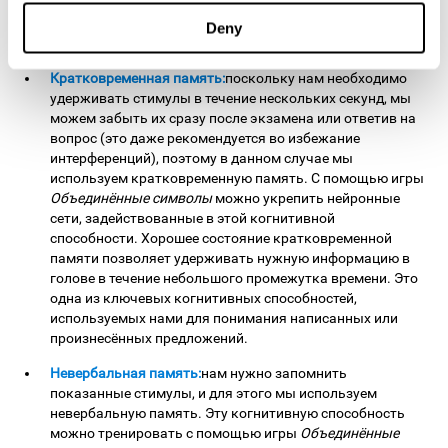
информацию и управлять ею. Мы используем эту
когнитивную способность, чтобы считать и
Deny
выстраивать последовательности в уме.
Кратковременная память:
поскольку нам необходимо
удерживать стимулы в течение нескольких секунд, мы
можем забыть их сразу после экзамена или ответив на
вопрос (это даже рекомендуется во избежание
интерференций), поэтому в данном случае мы
используем кратковременную память. С помощью игры
Объединённые символы
можно укрепить нейронные
сети, задействованные в этой когнитивной
способности. Хорошее состояние кратковременной
памяти позволяет удерживать нужную информацию в
голове в течение небольшого промежутка времени. Это
одна из ключевых когнитивных способностей,
используемых нами для понимания написанных или
произнесённых предложений.
Невербальная память:
нам нужно запомнить
показанные стимулы, и для этого мы используем
невербальную память. Эту когнитивную способность
можно тренировать с помощью игры
Объединённые