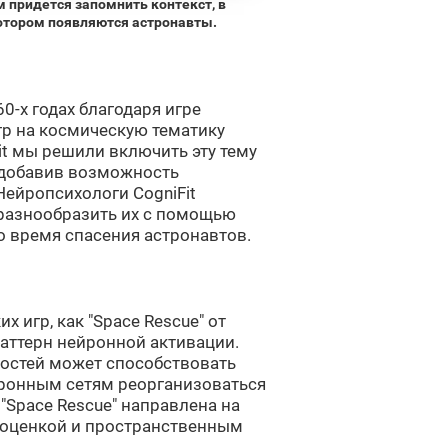
м придется запомнить контекст, в
отором появляются астронавты.
0-х годах благодаря игре
гр на космическую тематику
Fit мы решили включить эту тему
, добавив возможность
Нейропсихологи CogniFit
 разнообразить их с помощью
о время спасения астронавтов.
 игр, как "Space Rescue" от
паттерн нейронной активации.
остей может способствовать
ронным сетям реорганизоваться
"Space Rescue" направлена на
с оценкой и пространственным