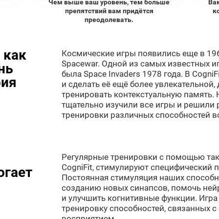
Чем выше ваш уровень, тем больше
Ва
препятствий вам придётся
к
преодолевать.
 как
Космические игры появились еще в 196
Spacewar. Одной из самых известных и
нь
была Space Invaders 1978 года. В Cogni
рия
и сделать её ещё более увлекательной
тренировать контекстуальную память. 
тщательно изучили все игры и решили
тренировки различных способностей в
Регулярные тренировки с помощью таких
CogniFit, стимулируют специфический 
огает
Постоянная стимуляция наших способн
созданию новых синапсов, помочь ней
и улучшить когнитивные функции. Игра 
тренировку способностей, связанных 
восприятием.