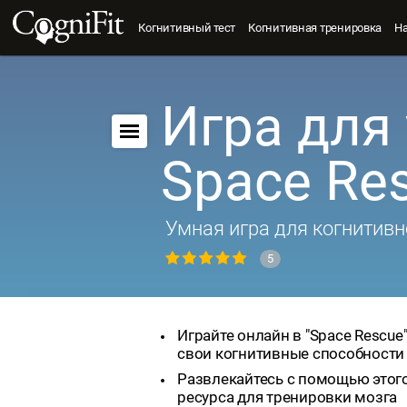
Когнитивный тест
Когнитивная тренировка
Н
Игра для 
Space Re
Умная игра для когнитивн
5
Играйте онлайн в "Space Rescue
свои когнитивные способности
Развлекайтесь с помощью этог
ресурса для тренировки мозга