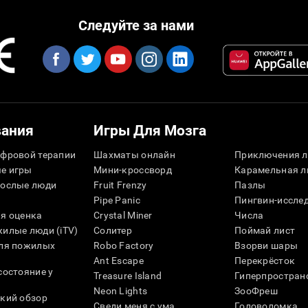
Следуйте за нами
вания
Игры Для Мозга
фровой терапии
Шахматы онлайн
Приключения л
е игры
Мини-кроссворд
Карамельная л
рослые люди
Fruit Frenzy
Пазлы
Pipe Panic
Пингвин-иссле
я оценка
Crystal Miner
Числа
илые люди (iTV)
Солитер
Поймай лист
для пожилых
Robo Factory
Взорви шары
Ant Escape
Перекрёсток
состояние у
Treasure Island
Гиперпростран
Neon Lights
ЗооФреш
кий обзор
Сведи меня с ума
Головоломка