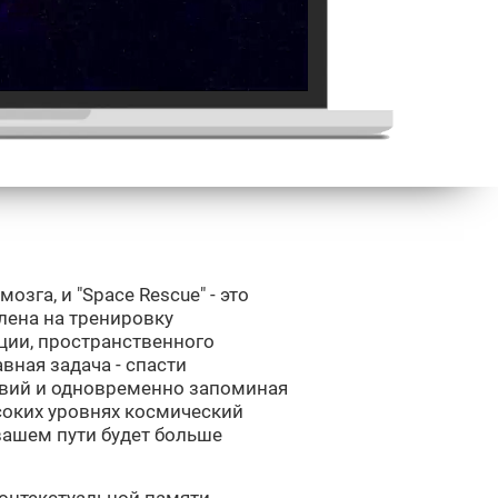
озга, и "Space Rescue" - это
лена на тренировку
ции, пространственного
вная задача - спасти
твий и одновременно запоминая
соких уровнях космический
 вашем пути будет больше