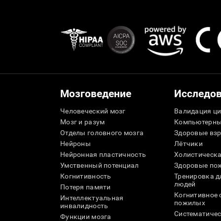
Мозговедение
Исследо
Человеческий мозг
Валидация ци
Мозг и разум
Компьютерны
Отделы головного мозга
Здоровые вз
Нейроны
Лётчики
Нейронная пластичность
Холистическа
Умственный потенциал
Здоровые пож
Когнитивность
Тренировка 
людей
Потеря памяти
Когнитивное 
Интеллектуальная
пожилых
инвалидность
Систематичес
Функции мозга