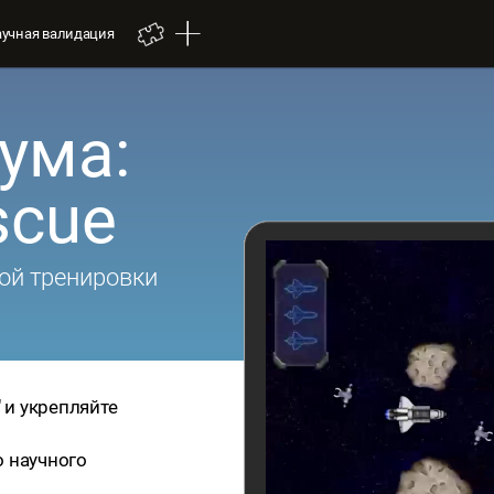
аучная валидация
ума:
scue
ой тренировки
" и укрепляйте
о научного